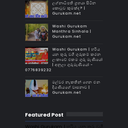
ලග්නාධිපති ග්‍රහයා සිටින
කොටුව කුමක්‌ද? |
Gurukam.net
Washi Gurukam
Manthra Sinhala |
Gurukam.net
Washi Gurukam | හරිය
යන තුරු වශී ගුරුකම් කරන
ලංකාවේ එකම ගුරු මෑණියෝ
| අනුලා ගුරුමෑණියෝ -
0776839232
මල්වර නැකතින් ගෙන එන
දියණියගේ වාසනාව |
Gurukam.net
Featured Post
Washi Gurukam | හරිය යන තුරු වශී