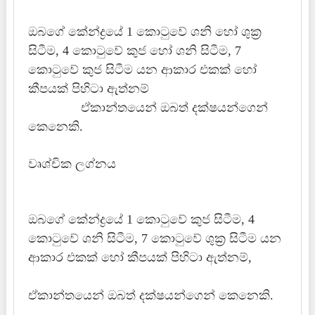
ඔබගේ කේන්ද්‍රයේ 1 කොටුවේ ශනි හෝ ශුක්‍ර
සිටීම, 4 කොටුවේ කුජ හෝ ශනි සිටීම, 7
කොටුවේ කුජ සිටීම යන ආකාර එකක් හෝ
කීපයක් පිහිටා ඇත්නම්
ඒකාන්තයෙන් ඔබත් දක්ෂයන්ගෙන්
කෙනෙකි.
වෘශ්චික ලග්නය
ඔබගේ කේන්ද්‍රයේ 1 කොටුවේ කුජ සිටීම, 4
කොටුවේ ශනි සිටීම, 7 කොටුවේ ශුක්‍ර සිටීම යන
ආකාර එකක් හෝ කීපයක් පිහිටා ඇත්නම්,
ඒකාන්තයෙන් ඔබත් දක්ෂයන්ගෙන් කෙනෙකි.