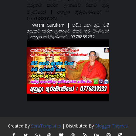
ගුරුකම් කරන ලංකාවේ එකම ගුරු
මෑණියෝ | අනුලා ගුරුමෑණියෝ -
0776839232
Washi Gurukam | හරිය යන තුරු වශී
ගුරුකම් කරන ලංකාවේ එකම ගුරු මෑණියෝ
| අනුලා ගුරුමෑණියෝ - 0776839232
Created By
SoraTemplates
| Distributed By
Blogger Themes