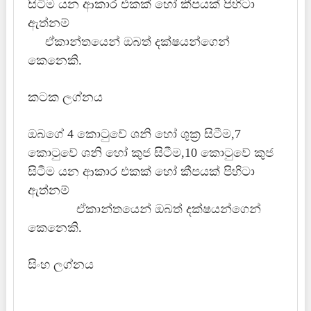
සිටීම යන ආකාර එකක් හෝ කීපයක් පිහිටා
ඇත්නම්
ඒකාන්තයෙන් ඔබත් දක්ෂයන්ගෙන්
කෙනෙකි.
කටක ලග්නය
ඔබගේ 4 කොටුවේ ශනි හෝ ශුක්‍ර සිටීම,7
කොටුවේ ශනි හෝ කුජ සිටීම,10 කොටුවේ කුජ
සිටීම යන ආකාර එකක් හෝ කීපයක් පිහිටා
ඇත්නම්
ඒකාන්තයෙන් ඔබත් දක්ෂයන්ගෙන්
කෙනෙකි.
සිංහ ලග්නය