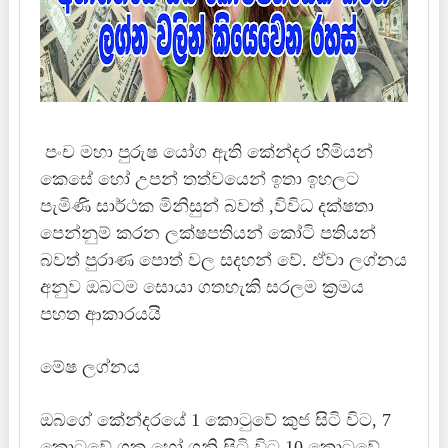
පංච මහා පුරුෂ
යෝග ඇති කේන්දර හිමියන්
කෙසේ හෝ උපන් තත්වයෙන් ඉතා ඉහලට
පැමිණි සාර්ථක මිනිසුන් බවත් ,විවිධ දක්ෂතා
පෙන්නුම් කරන ලක්ෂපතියන් කෝටි පතියන්
බවත්
පුරාණ පොත් වල සදහන් වේ.
ඒවා ලග්නය
අනුව ඔබටම සොයා ගතහැකි සරලම ක්‍රමය
පහත ආකාරයයි
මේෂ ලග්නය
ඔබගේ කේන්දරයේ 1 කොටුවේ කුජ සිටි විට, 7
කොටුවේ ශුක්‍ර හෝ ශනි සිටි විට,10 කොටුවේ