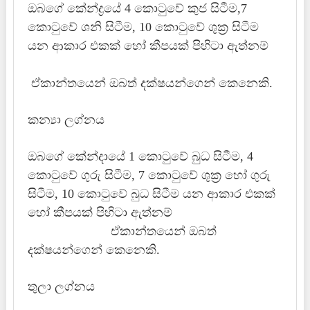
ඔබගේ කේන්ද්‍රයේ 4 කොටුවේ කුජ සිටීම,7
කොටුවේ ශනි සිටීම, 10 කොටුවේ ශුක්‍ර සිටීම
යන ආකාර එකක් හෝ කීපයක් පිහිටා ඇත්නම්
ඒකාන්තයෙන් ඔබත් දක්ෂයන්ගෙන් කෙනෙකි.
කන්‍යා ලග්නය
ඔබගේ කේන්දායේ 1 කොටුවේ බුධ සිටීම, 4
කොටුවේ ගුරු සිටීම, 7 කොටුවේ ශුක්‍ර හෝ ගුරු
සිටීම, 10 කොටුවේ බුධ සිටීම යන ආකාර එකක්
හෝ කීපයක් පිහිටා ඇත්නම්
ඒකාන්තයෙන් ඔබත්
දක්ෂයන්ගෙන් කෙනෙකි.
තුලා ලග්නය