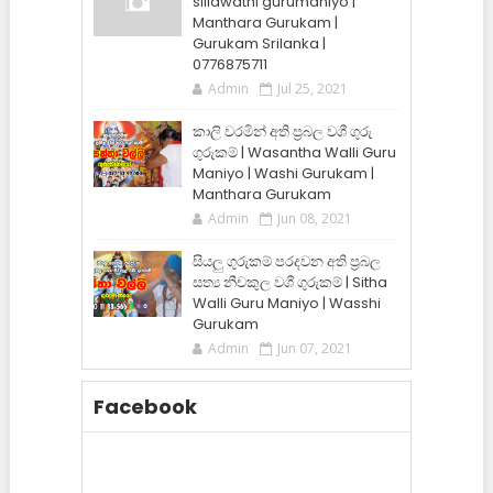
siilawathi gurumaniyo |
Manthara Gurukam |
Gurukam Srilanka |
0776875711
Admin
Jul 25, 2021
කාලි වරමින් අති ප්‍රබල වශී ගුරු
ගුරුකම් | Wasantha Walli Guru
Maniyo | Washi Gurukam |
Manthara Gurukam
Admin
Jun 08, 2021
සියලු ගුරුකම් පරදවන අති ප්‍රබල
සත්‍ය නීචකුල වශී ගුරුකම් | Sitha
Walli Guru Maniyo | Wasshi
Gurukam
Admin
Jun 07, 2021
Facebook