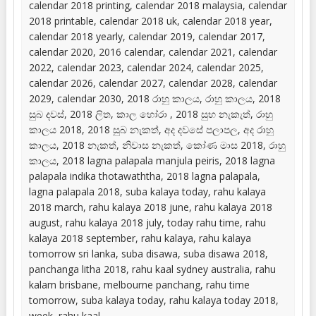
calendar 2018 printing, calendar 2018 malaysia, calendar
2018 printable, calendar 2018 uk, calendar 2018 year,
calendar 2018 yearly, calendar 2019, calendar 2017,
calendar 2020, 2016 calendar, calendar 2021, calendar
2022, calendar 2023, calendar 2024, calendar 2025,
calendar 2026, calendar 2027, calendar 2028, calendar
2029, calendar 2030, 2018 රාහු කාලය, රාහු කාලය, 2018
සුබ දවස්, 2018 ලිත, කාල හෝරා , 2018 සුභ නැකැත්, රාහු
කාලය 2018, 2018 සුබ නැකත්, අද දවසේ පලාපල, අද රාහු
කාලය, 2018 නැකත්, නිවාස නැකත්, කෝණ මාස 2018, රාහු
කාලය, 2018 lagna palapala manjula peiris, 2018 lagna
palapala indika thotawaththa, 2018 lagna palapala,
lagna palapala 2018, suba kalaya today, rahu kalaya
2018 march, rahu kalaya 2018 june, rahu kalaya 2018
august, rahu kalaya 2018 july, today rahu time, rahu
kalaya 2018 september, rahu kalaya, rahu kalaya
tomorrow sri lanka, suba disawa, suba disawa 2018,
panchanga litha 2018, rahu kaal sydney australia, rahu
kalam brisbane, melbourne panchang, rahu time
tomorrow, suba kalaya today, rahu kalaya today 2018,
week, rahu kaal.