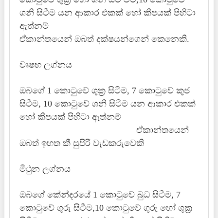
ශනි සිටීම යන ආකාර එකක් හෝ කීපයක් පිහිටා
ඇත්නම්
ඒකාන්තයෙන් ඔබත් දක්ෂයන්ගෙන් කෙනෙකි.
වෘෂභ ලග්නය
ඔබගේ 1 කොටුවේ ශුක්‍ර සිටීම, 7 කොටුවේ කුජ
සිටීම, 10 කොටුවේ ශනි සිටීම යන ආකාර එකක්
හෝ කීපයක් පිහිටා ඇත්නම්
ඒකාන්තයෙන්
ඔබත් ඉහත කී සුපිරි වැඩකරුවෙකි
මිථුන ලග්නය
ඔබගේ කේන්දරයේ 1 කොටුවේ බුධ සිටීම, 7
කොටුවේ ගුරු සිටීම,10 කොටුවේ ගුරු හෝ ශුක්‍ර