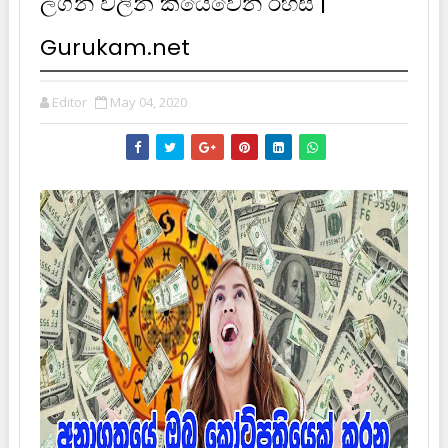
ලග්න වලින් කියෙවෙන රහස් |
Gurukam.net
Editor
May 04, 2020