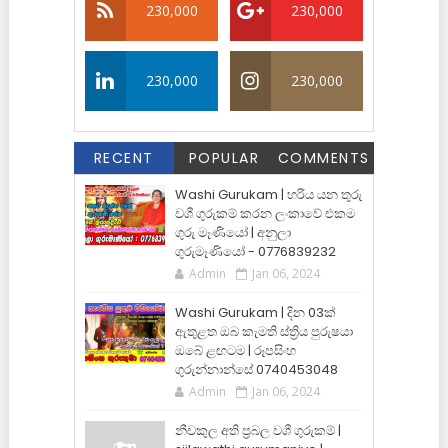
230,000
230,000
230,000
230,000
RECENT
POPULAR
COMMENTS
Washi Gurukam | හරිය යන තුරු
වශී ගුරුකම් කරන ලංකාවේ එකම
ගුරු මෑණියෝ | අනුලා
ගුරුමෑණියෝ - 0776839232
Admin
Jan 06, 2024
Washi Gurukam | දින 03ක්
ඇතුළත ඔබ කැමති ස්ත්‍රිය පුරුෂයා
ඔබේ ළඟටම | රූපසිංහ
ගුරුන්නාන්සේ 0740453048
Admin
Jan 06, 2024
නීචකුල අති ප්‍රබල වශී ගුරුකම් |