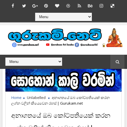
Home
Unlabelled
අනාගතයේ ඔබ කෝට්පතියෙක් කරන
ලග්න වලින් කියෙවෙන රහස් | Gurukam.net
අනාගතයේ ඔබ කෝට්පතියෙක් කරන