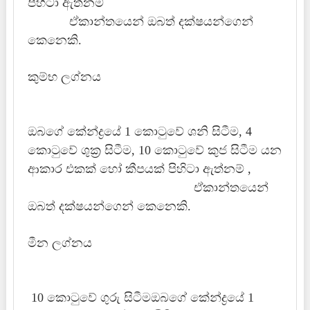
පිහිටා ඇත්නම්
ඒකාන්තයෙන් ඔබත් දක්ෂයන්ගෙන්
කෙනෙකි.
කුම්භ ලග්නය
ඔබගේ කේන්ද්‍රයේ 1 කොටුවේ ශනි සිටීම, 4
කොටුවේ ශුක්‍ර සිටීම, 10 කොටුවේ කුජ සිටීම යන
ආකාර එකක් හෝ කීපයක් පිහිටා ඇත්නම් ,
ඒකාන්තයෙන්
ඔබත් දක්ෂයන්ගෙන් කෙනෙකි.
මීන ලග්නය
10 කොටුවේ ගුරු සිටීමඔබගේ කේන්ද්‍රයේ 1