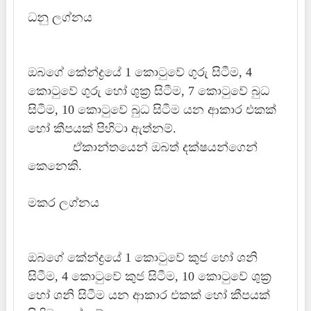
ධනු ලග්නය
ඔබගේ කේන්ද්‍රයේ 1 කොටුවේ ගුරු සිටීම, 4
කොටුවේ ගුරු හෝ ශුක්‍ර සිටීම, 7 කොටුවේ බුධ
සිටීම, 10 කොටුවේ බුධ සිටීම යන ආකාර එකක්
හෝ කීපයක් පිහිටා ඇත්නම්.
ඒකාන්තයෙන් ඔබත් දක්ෂයන්ගෙන්
කෙනෙකි.
මකර ලග්නය
ඔබගේ කේන්ද්‍රයේ 1 කොටුවේ කුජ හෝ ශනි
සිටීම, 4 කොටුවේ කුජ සිටීම, 10 කොටුවේ ශුක්‍ර
හෝ ශනි සිටීම යන ආකාර එකක් හෝ කීපයක්