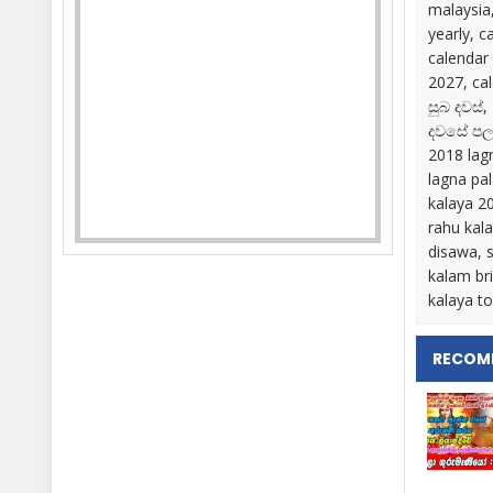
malaysia
yearly, c
calendar
2027, ca
සුබ දවස්
දවසේ පලා
2018 lag
lagna pa
kalaya 20
rahu kal
disawa, 
kalam br
kalaya t
RECOM