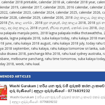
, calendar 2018 printable, calendar 2018 uk, calendar 2018 year, cale
alendar 2019, calendar 2017, calendar 2020, 2016 calendar, calendar 
 2022, calendar 2023, calendar 2024, calendar 2025, calendar 2026, c
lendar 2028, calendar 2029, calendar 2030, 2018 රාහු කාලය, රාහු කා
, 2018 ලිත, කාල හෝරා , 2018 සුභ නැකැත්, රාහු කාලය 2018, 2018 සුබ න
පල, අද රාහු කාලය, 2018 නැකත්, නිවාස නැකත්, කෝණ මාස 2018, රාහු
na palapala manjula peiris, 2018 lagna palapala indika thotawaththa, 
lapala, lagna palapala 2018, suba kalaya today, rahu kalaya 2018 mar
18 june, rahu kalaya 2018 august, rahu kalaya 2018 july, today rahu 
aya 2018 september, rahu kalaya, rahu kalaya tomorrow sri lanka, su
suba disawa 2018, panchanga litha 2018, rahu kaal sydney australia, 
isbane, melbourne panchang, rahu time tomorrow, suba kalaya today
oday 2018, week, rahu kaal.
MENDED ARTICLES
Washi Gurukam | හරිය යන තුරු වශී ගුරුකම් කරන ලංකාව
ගුරු මෑණියෝ | අනුලා ගුරුමෑණියෝ - 0776839232
Washi Gurukam | හරිය යන තුරු වශී ගුරුකම් කරන ලංකාවේ එකම ගු
| අනුලා ගුරුමෑණියෝ - 0776839232