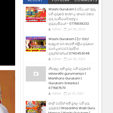
RECENT
POPULAR
COMMENTS
Washi Gurukam | හරිය යන තුරු
වශී ගුරුකම් කරන ලංකාවේ එකම
ගුරු මෑණියෝ | අනුලා
ගුරුමෑණියෝ - 0776839232
Admin
Jan 06, 2024
Washi Gurukam | දින 03ක්
ඇතුළත ඔබ කැමති ස්ත්‍රිය පුරුෂයා
ඔබේ ළඟටම | රූපසිංහ
ගුරුන්නාන්සේ 0740453048
Admin
Jan 06, 2024
නීචකුල අති ප්‍රබල වශී ගුරුකම් |
siilawathi gurumaniyo |
Manthara Gurukam |
Gurukam Srilanka |
0776875711
Admin
Jul 25, 2021
කාලි වරමින් අති ප්‍රබල වශී ගුරු
ගුරුකම් | Wasantha Walli Guru
Maniyo | Washi Gurukam |