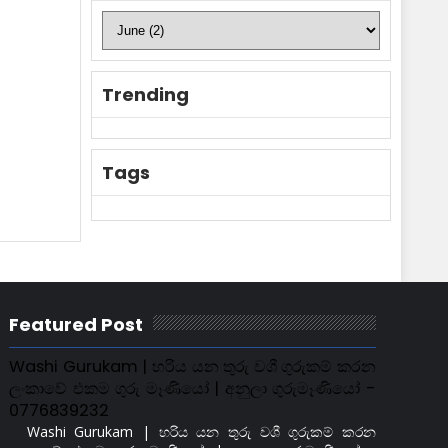
Trending
Tags
Featured Post
Washi Gurukam | හරිය යන තුරු වශී ගුරුකම් කරන
ලංකාවේ එකම ගුරු මෑණියෝ | අනුලා ගුරුමෑණියෝ -
0776839232
Washi Gurukam | හරිය යන තුරු වශී ගුරුකම් කරන