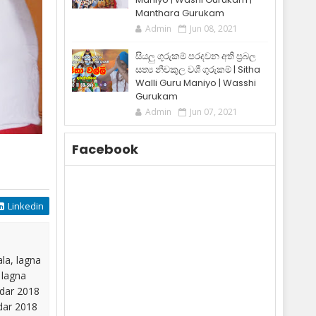
Manthara Gurukam
Admin
Jun 08, 2021
සියලු ගුරුකම් පරදවන අති ප්‍රබල
සත්‍ය නීචකුල වශී ගුරුකම් | Sitha
Walli Guru Maniyo | Wasshi
Gurukam
Admin
Jun 07, 2021
Facebook
Linkedin
ala, lagna
 lagna
ndar 2018
ndar 2018