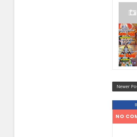
Newer Po
NO CO