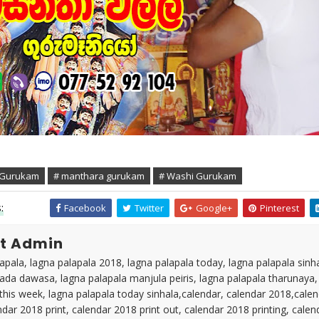
 Gurukam
# manthara gurukam
# Washi Gurukam
:
Facebook
Twitter
Google+
Pinterest
t Admin
apala, lagna palapala 2018, lagna palapala today, lagna palapala sinh
ada dawasa, lagna palapala manjula peiris, lagna palapala tharunaya,
this week, lagna palapala today sinhala,calendar, calendar 2018,cale
ndar 2018 print, calendar 2018 print out, calendar 2018 printing, cale