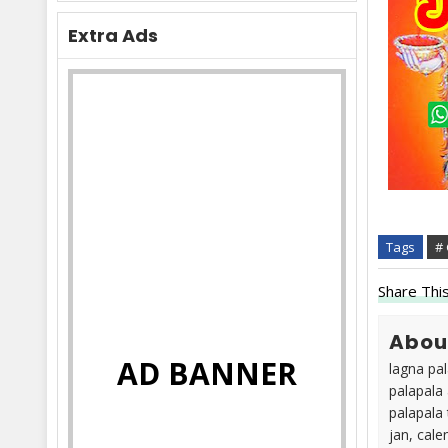
Extra Ads
Tags
#
Share This
Abou
AD BANNER
lagna pal
palapala 
palapala 
jan, cale