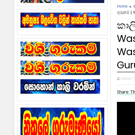
Home
ගුරුකම් 
කාලි
Was
Was
Gu
Admin
Share Th