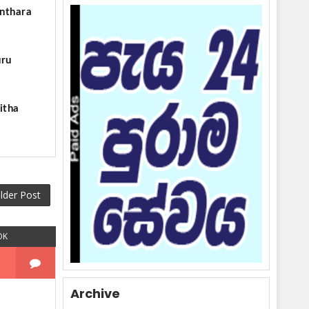
anthara
uru
itha
lder Post
OK
Archive