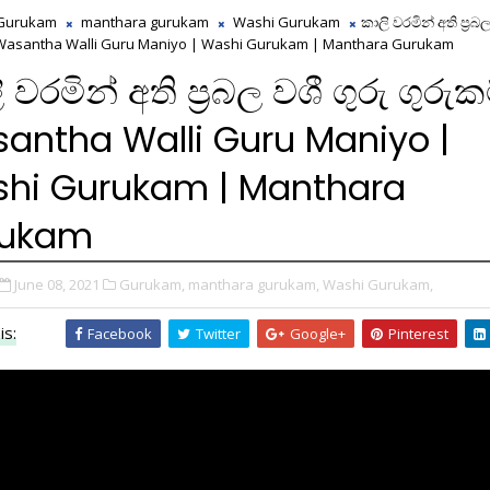
Gurukam
manthara gurukam
Washi Gurukam
කාලි වරමින් අති ප්‍රබල
| Wasantha Walli Guru Maniyo | Washi Gurukam | Manthara Gurukam
 වරමින් අති ප්‍රබල වශී ගුරු ගුරුකම
antha Walli Guru Maniyo |
hi Gurukam | Manthara
rukam
June 08, 2021
Gurukam,
manthara gurukam,
Washi Gurukam,
is:
Facebook
Twitter
Google+
Pinterest