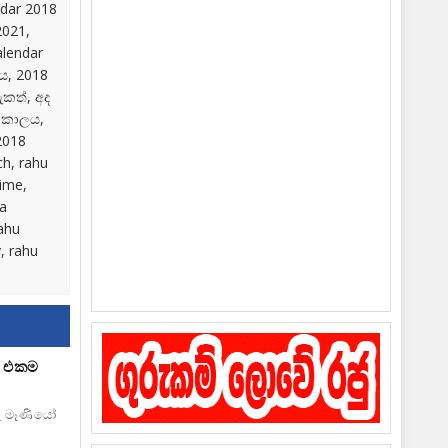
ndar 2018
2021,
alendar
ලය, 2018
ැකත්, අද
 කාලය,
2018
ch, rahu
time,
ba
rahu
, rahu
ේ එකම
රු මෑණියෝ