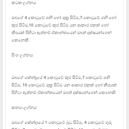
කටක ලග්නය
ඔබගේ 4 කොටුවේ ශනි හෝ ශුක්‍ර සිටීම,7 කොටුවේ ශනි හෝ
කුජ සිටීම,10 කොටුවේ කුජ සිටීම යන ආකාර එකක් හෝ
කීපයක් පිහිටා ඇත්නම් ඒකාන්තයෙන් ඔබත් දක්ෂයන්ගෙන්
කෙනෙකි.
සිංහ ලග්නය
ඔබගේ කේන්ද්‍රයේ 4 කොටුවේ කුජ සිටීම,7 කොටුවේ ශනි
සිටීම, 10 කොටුවේ ශුක්‍ර සිටීම යන ආකාර එකක් හෝ කීපයක්
පිහිටා ඇත්නම් ඒකාන්තයෙන් ඔබත් දක්ෂයන්ගෙන් කෙනෙකි.
කන්‍යා ලග්නය
ඔබගේ කේන්දායේ 1 කොටුවේ බුධ සිටීම, 4 කොටුවේ ගුරු