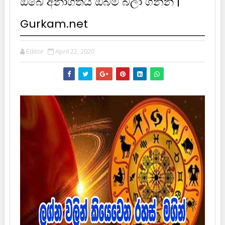
ඔබේ අනාගතය ඔබම බලා ගන්න |
Gurkam.net
Editor
April 22, 2020