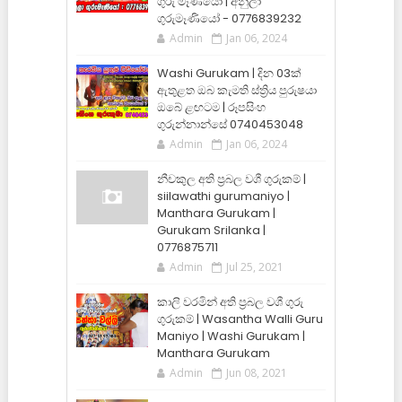
ගුරු මෑණියෝ | අනුලා
ගුරුමෑණියෝ - 0776839232
Admin
Jan 06, 2024
Washi Gurukam | දින 03ක්
ඇතුළත ඔබ කැමති ස්ත්‍රිය පුරුෂයා
ඔබේ ළඟටම | රූපසිංහ
ගුරුන්නාන්සේ 0740453048
Admin
Jan 06, 2024
නීචකුල අති ප්‍රබල වශී ගුරුකම් |
siilawathi gurumaniyo |
Manthara Gurukam |
Gurukam Srilanka |
0776875711
Admin
Jul 25, 2021
කාලි වරමින් අති ප්‍රබල වශී ගුරු
ගුරුකම් | Wasantha Walli Guru
Maniyo | Washi Gurukam |
Manthara Gurukam
Admin
Jun 08, 2021