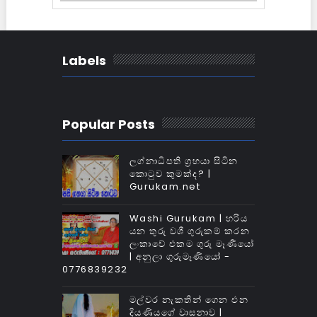
Labels
Popular Posts
ලග්නාධිපති ග්‍රහයා සිටින
කොටුව කුමක්‌ද? |
Gurukam.net
Washi Gurukam | හරිය
යන තුරු වශී ගුරුකම් කරන
ලංකාවේ එකම ගුරු මෑණියෝ
| අනුලා ගුරුමෑණියෝ -
0776839232
මල්වර නැකතින් ගෙන එන
දියණියගේ වාසනාව |