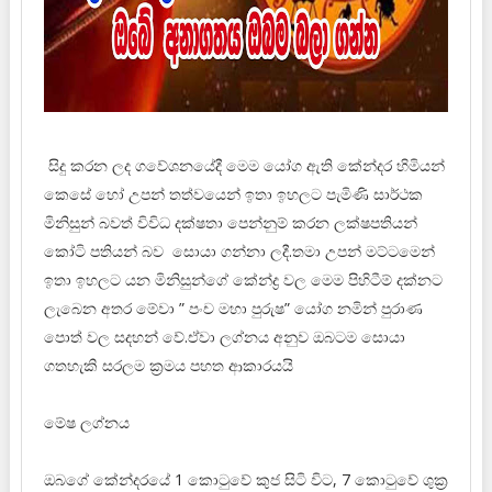
සිදු කරන ලද ගවේශනයේදී මෙම යෝග ඇති කේන්දර හිමියන්
කෙසේ හෝ උපන් තත්වයෙන් ඉතා ඉහලට පැමිණි සාර්ථක
මිනිසුන් බවත් විවිධ දක්ෂතා පෙන්නුම් කරන ලක්ෂපතියන්
කෝටි පතියන් බව සොයා ගන්නා ලදී.තමා උපන් මට්ටමෙන්
ඉතා ඉහලට යන මිනිසුන්ගේ කේන්ද්‍ර වල මෙම පිහිටීම් දක්නට
ලැබෙන අතර මේවා ” පංච මහා පුරුෂ” යෝග නමින් පුරාණ
පොත් වල සදහන් වේ.ඒවා ලග්නය අනුව ඔබටම සොයා
ගතහැකි සරලම ක්‍රමය පහත ආකාරයයි
මේෂ ලග්නය
ඔබගේ කේන්දරයේ 1 කොටුවේ කුජ සිටි විට, 7 කොටුවේ ශුක්‍ර