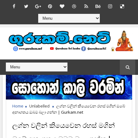
Home
Unlabelled
ලග්න වලින් කියෙවෙන රහස් මගින් ඔබේ
අනාගතය ඔබම බලා ගන්න | Gurkam.net
ලග්න වලින් කියෙවෙන රහස් මගින්