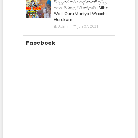
සියලු ගුරුකම් පරදවන අති ප්‍රබල
සත්‍ය නීචකුල වශී ගුරුකම් | Sitha
Walli Guru Maniyo | Wasshi
Gurukam
Admin
Jun 07, 2021
Facebook