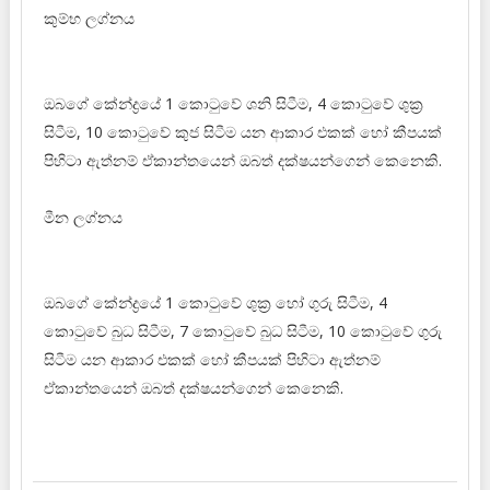
කුම්භ ලග්නය
ඔබගේ කේන්ද්‍රයේ 1 කොටුවේ ශනි සිටීම, 4 කොටුවේ ශුක්‍ර
සිටීම, 10 කොටුවේ කුජ සිටීම යන ආකාර එකක් හෝ කීපයක්
පිහිටා ඇත්නම් ඒකාන්තයෙන් ඔබත් දක්ෂයන්ගෙන් කෙනෙකි.
මීන ලග්නය
ඔබගේ කේන්ද්‍රයේ 1 කොටුවේ ශුක්‍ර හෝ ගුරු සිටීම, 4
කොටුවේ බුධ සිටීම, 7 කොටුවේ බුධ සිටීම, 10 කොටුවේ ගුරු
සිටීම යන ආකාර එකක් හෝ කීපයක් පිහිටා ඇත්නම්
ඒකාන්තයෙන් ඔබත් දක්ෂයන්ගෙන් කෙනෙකි.