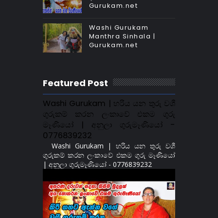
Gurukam.net
Washi Gurukam
Manthra Sinhala |
Gurukam.net
Featured Post
Washi Gurukam | හරිය යන තුරු වශී
ගුරුකම් කරන ලංකාවේ එකම ගුරු
මෑණියෝ | අනුලා ගුරුමෑණියෝ -
0776839232
Washi Gurukam | හරිය යන තුරු වශී
ගුරුකම් කරන ලංකාවේ එකම ගුරු මෑණියෝ
| අනුලා ගුරුමෑණියෝ - 0776839232