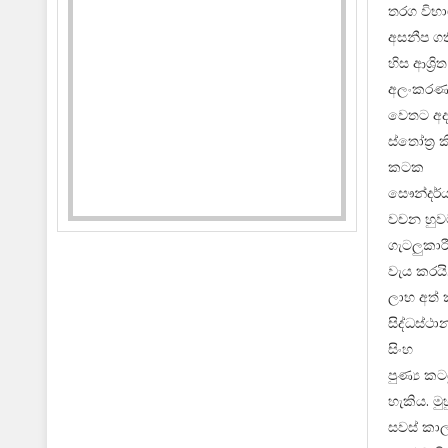
තරග විභාග
අසනීප ගත
හිස ආශ්‍
අලංකරණය
වෙතට අද 
ස්තෝත්‍ර
කටක
සෞන්දර්ය
වචන හුවම
ගැටලුකාර
වැය කරයි
ලාභ අත් 
සිද්ධස්ථා
සිංහ
පුණ්‍ය ක
හැකිය. ම
සවස් කාල