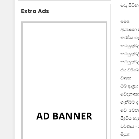
මරු සිටින
Extra Ads
මේෂ
අධ්‍යාපන
කරවිය හ
කටයුතුවල
කටයුතුවල
කටයුතුවලට
ජය වර්ණ
වෘෂභ
ඔබ ආශ්‍ර
වේදනාකාර
ගැනීමට ද
වේ. වෙනද
AD BANNER
සිදුවිය හ
වර්ණය - 
මිථුන