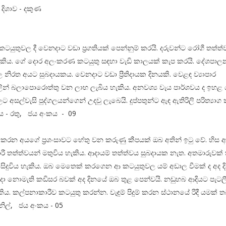
 දිශාව - දකුණ
 කටයුතුවල දී වෙනදාට වඩා ප්‍රගතියක් පෙන්නුම් කරයි. දරුවන්ට රෝගී තත්ත
ැකිය. ගේ දොර අලංකරණ කටයුතු සඳහා වැඩි කාලයක් කැප කරයි. දේශපාල
 නිරත අයට සුබදායකය. වෙනදාට වඩා ප්‍රීතිදායක දිනයකි. වෙළඳ ව්‍යාපාර
ින් බලාපොරොත්තු වන ලාභ ලැබිය හැකිය. අනවශ්‍ය වැය පාර්ශවය ද ඉහළ 
 අසල්වැසි පුද්ගලයන්ගෙන් උදවු ලැබෙයි. දුප්පතුන්ට ඇඳ ඇතිරිලි පරිත්‍යාග
ය - රතු, ජය අංකය - 09
ය කරන අයගේ ප්‍රශංසාවට හේතු වන කරුණු කීපයක් ඔබ අතින් ඉටු වේ. හිස ආශ්
ී තත්ත්වයන් මතුවිය හැකිය. ආදායම් තත්ත්වය සුබදායක නැත. අතමාරුවක්
 සිදුවිය හැකිය. ඔබ මෙතෙක් කරගෙන ආ කටයුතුවල යම් අඩාල වීමක් ද අද දි
ා නොමැති කඩිසර බවක් අද දිනයේ ඔබ තුළ පෙන්වයි. නඩුහබ ආදියට පැටල
ැකිය. කල්පනාකාරීව කටයුතු කරන්න. වැඳුම් පිදුම් කරන ස්ථානයේ රිදී යමක්
නිල්, ජය අංකය - 05