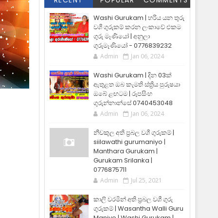
RECENT
POPULAR
COMMENTS
Washi Gurukam | හරිය යන තුරු
වශී ගුරුකම් කරන ලංකාවේ එකම
ගුරු මෑණියෝ | අනුලා
ගුරුමෑණියෝ - 0776839232
Admin
Jan 06, 2024
Washi Gurukam | දින 03ක්
ඇතුළත ඔබ කැමති ස්ත්‍රිය පුරුෂයා
ඔබේ ළඟටම | රූපසිංහ
ගුරුන්නාන්සේ 0740453048
Admin
Jan 06, 2024
නීචකුල අති ප්‍රබල වශී ගුරුකම් |
siilawathi gurumaniyo |
Manthara Gurukam |
Gurukam Srilanka |
0776875711
Admin
Jul 25, 2021
කාලි වරමින් අති ප්‍රබල වශී ගුරු
ගුරුකම් | Wasantha Walli Guru
Maniyo | Washi Gurukam |