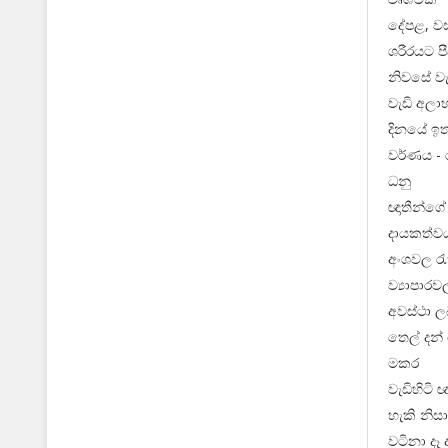
දේපළ, වස
ශරීරයට ප
නිවසේ වැ
වැඩි අලා
දිනයේ ඉත
වර්ණය - 
ධනු
ඥාතීන්ගේ
දායකත්වය
අංශවල රැ
ව්‍යාපාරව
අවස්ථා ල
තෙල් දන්
මකර
වැඩිහිටි
හැකි නිස
වටිනා දෑ 