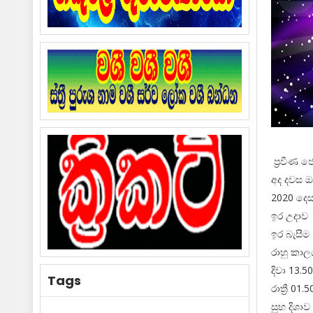
ප්‍රවීණ ජ
අද දවස 
2020 දෙසැ
ඉර උදාව 
ඉර බැසීම 
රාහු කාල
දිවා 13.5
Tags
රාත්‍රී 01
සුභ දි