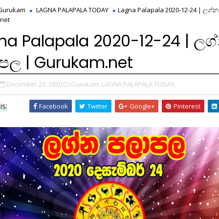
Gurukam
LAGNA PALAPALA TODAY
Lagna Palapala 2020-12-24 | ලග්
net
na Palapala 2020-12-24 | ලග
පල | Gurukam.net
December 23, 2020
Gurukam,
LAGNA PALAPALA TODAY,
is:
Facebook
Twitter
Google+
Pinterest