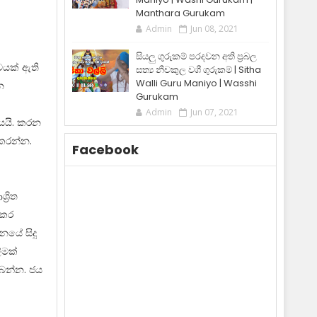
Manthara Gurukam
Admin
Jun 08, 2021
සියලු ගුරුකම් පරදවන අති ප්‍රබල
්වයක් ඇති
සත්‍ය නීචකුල වශී ගුරුකම් | Sitha
Walli Guru Maniyo | Wasshi
න
Gurukam
Admin
Jun 07, 2021
යයි. කරන
 කරන්න.
Facebook
‍රිත
 කර
නයේ සිදු
ීමක්
 තබන්න. ජය