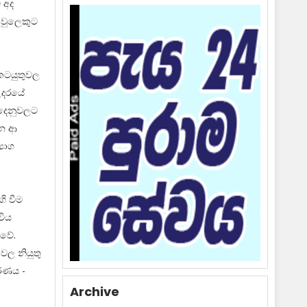
 අද
ොවුලෙකුට
කටයුතුවල
උදරයේ
ුදෙනුවලට
ෙන ආ
‍යාග
ි වීම
විය
 වේ.
වල නියුතු
්ණය -
Archive