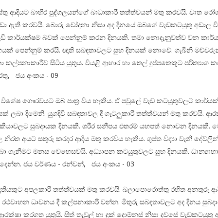
්තු ආදියට බාහිර පුද්ගලයන්ගේ බාධාකාරී තත්ත්වයන් මතු කරවයි. වාත රෝ
ීඩා ඇති කරවයි. බොරු චෝදනා නිසා අද දිනයේ ඔබගේ වැඩකටයුතු අඩාල වි
ඩි කාර්යක්ෂම බවක් පෙන්නුම් කරන දිනයකි. තමා නොදැනුවත්ව වන කාර්ය
භයක් පෙන්නුම් කරයි. ඥාති සබඳතාවලට සුභ දිනයක් නොවේ. ගැබිනි මව්වරුන
ා කල්පනාකාරීව සිටිය යුතුය. වියළි ආහාර හා තෙල් දුප්පතෙකුට පරිත්‍යාග 
රතු, ජය අංකය - 09
 විශේෂ ගෞරවයට ඔබ පාත්‍ර විය හැකිය. ඒ පවුලේ වැඩ කටයුතුවලට කාර්යක
ක් ලබා දීමෙනි. යුගදිවි සබඳතාවල දී ගැටලුකාරී තත්ත්වයන් මතු කරවයි. ආ
කියාවලට සුබදායක දිනයකි. ශරීර සනීපය එතරම් යහපත් නොවන දිනයකි. 
ල නිරත අයට සතුරු කරදර ආදිය මතු කරවිය හැකිය. ගුප්ත විද්‍යා වැනි දේවලින්
බා ගැනීමට මනස වෙහෙසවයි. අධ්‍යාපන කටයුතුවලට සුභ දිනයකි. ධාන්‍යා
 දෙන්න. ජය වර්ණය - රන්වන්, ජය අංකය - 03
 ඥාතියකුට අපලකාරි තත්ත්වයක් මතු කරවයි. බලාපොරොත්තු රහිත අනතුරු ආද
ා රථවාහන ධාවනය දී කල්පනාකාරී වන්න. මිතුරු සබඳතාවලට අද දිනය සුබද
ආරක්ෂා කරගත යුතුයි. සිත් තැවුල් හා දුක් දොම්නස් නිසා දවසේ වැඩකටයුතු