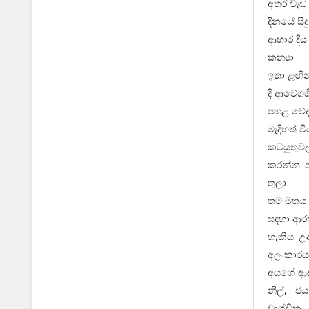
අතර වැඩි
දිනයේ ස
ආහාර දිය
කන්‍යා
ඉතා ළඟින
දී ආවේගශ
පහළ වේදන
මැදිහත් 
කටයුතුවල 
කරන්න. 
තුලා
තම මතය ත
සඳහා ආරා
හැකිය. උ
අලංකාරය 
අයගේ ආද
නිල්, ජය
වෘශ්චික