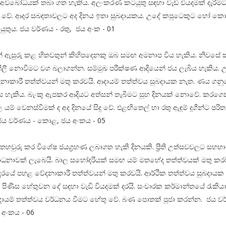
 අවබෝධයක් තබා ගත හැකිය. අලංකරණ කටයුතු සඳහා වැඩි වියදමක් දැරීමට
ිදු වේ. ආදර සබඳතාවලට අද දිනය ඉතා සුබදායකය. උදේ කපුටෙකුට හෝ ක
 යුතුය. ජය වර්ණය - රතු, ජය අංක - 01
් ඇසුරු කළ හිතවතුන් කිහිපදෙනකු ඔබ සමඟ අමනාප විය හැකිය. නිවසේ 
ීලී නොවීමට වග බලාගන්න. සම්මුඛ පරීක්ෂණ ආදියෙන් ජය ලැබිය හැකිය. 
ාකාරී තත්ත්වයන් මතු කරවයි. ආදායම් තත්ත්වය සුබදායක නැත. ණය ගන
විය හැකිය. බැංකු ඇපකර ආදියට අත්සන් තැබීමට සුභ දිනයක් නොවේ. කරග
යම් වෙනස්වීමක් ද අද දිනයේ සිදු වේ. එළඟිතෙල් හා රතු ඇඳුම් දුගීන්ට පරිත්
ජය වර්ණය - කොළ, ජය අංකය - 05
හවුරු කර විශේෂ ජයග්‍රහණ ලබාගත හැකි දිනයකි. ප්‍රීති උත්සවවලට සහභාග
ධනාවක් ලැබෙයි. බාල සහෝදරියක් සමඟ යම් මතභේද තත්ත්වයක් මතු කර
දරයේ පහළ වේදනාකාරී තත්ත්වයන් මතු කරවයි. ආර්ථික තත්ත්වය සුබදායක
පිණිස හේතුවන දේ සඳහා වැඩි වියදමක් දරයි. සංචාරක කර්මාන්තයේ රැකියා
ායම් තත්ත්වය වර්ධනය වීමට හේතු වේ. බණ පොතක් පූජා කරන්න. ජය වර
 අංකය - 06