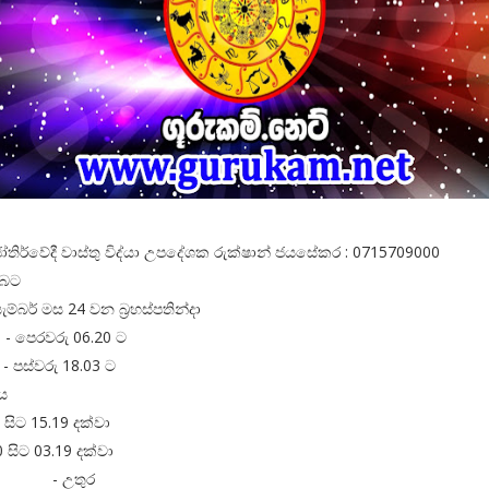
ෝතිර්වේදී වාස්තු විද්‍‍යා උපදේශක රුක්ෂාන් ජයසේකර : 0715709000
ඔබට
ම්බර් මස 24 වන බ්‍රහස්පතින්දා
- පෙරවරු 06.20 ට
- පස්වරු 18.03 ට
ය
0 සිට 15.19 දක්වා
.50 සිට 03.19 දක්වා
ශාව - උතුර