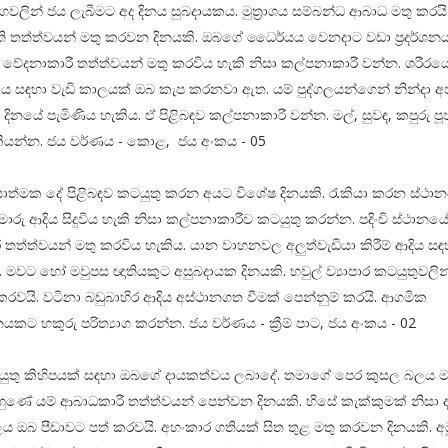
වලින් ජය ලැබීමට අද දිනය සුබදායකය. මුත්‍රාශය සම්බන්ධ ආබාධ මතු කරයි. 
ි තත්ත්වයන් මතු කරවන දිනයකි. ඔබගේ ධෛර්යය වෙනදාට වඩා ප්‍රදර්ශන
රිත වේදනාකාරී තත්ත්වයන් මතු කරවිය හැකි නිසා කල්පනාකාරී වන්න. ශරීරය
 සඳහා වැඩි කාලයක් ඔබ කැප කරනවා ඇත. යම් පුද්ගලයන්ගෙන් නින්දා 
දිනයේ පැමිණිය හැකිය. ඒ පිළිබඳව කල්පනාකාරී වන්න. මල්, සුවඳ, කපුරු පූ
 කියන්න. ජය වර්ණය - කොළ, ජය අංකය - 05
ාත්මක දේ පිළිබඳව කටයුතු කරන අයට විශේෂ දිනයකි. රැකියා කරන ස්ථාන
ාරු ආදිය සිදුවිය හැකි නිසා කල්පනාකාරීව කටයුතු කරන්න. පදිංචි ස්ථානයේ
ී තත්ත්වයන් මතු කරවිය හැකිය. යාන වාහනවල අලුත්වැඩියා කිරීම් ආදිය ස
. මවට හෝ මවුපස ඥාතියකුට අසුබදායක දිනයකි. හවුල් ව්‍යාපාර කටයුතුවලින්
කරවයි. වටිනා බඩුබාහිර ආදිය අස්ථානගත වීමක් පෙන්නුම් කරයි. ආගමික
නයකට හකුරු පරිත්‍යාග කරන්න. ජය වර්ණය - ක්‍රීම් පාට, ජය අංකය - 02
ටයුතු කිහිපයක් සඳහා ඔබගේ දායකත්වය ලබාදේ. තමාගේ පෙර කුසල බලය ම
ුහුණේ යම් ආබාධකාරී තත්ත්වයන් පෙන්වන දිනයකි. හිසේ කැක්කුමක් නිසා
ය ඔබ පීඩාවට පත් කරවයි. අහංකාර ගතියක් සිත තුළ මතු කරවන දිනයකි. අඹ