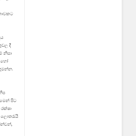
්තාවකට
දය
ුවල දී
් නිසා
ග හෝ
 දමන්න.
නීප
ගමෙන් පිට
 රක්ෂා
ා ලොතරැයි
රන්වන්,