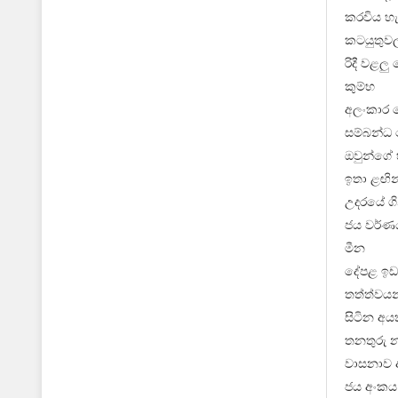
කරවිය හැ
කටයුතුවල
රිදී වළලු
කුම්භ
අලංකාර ල
සම්බන්ධ 
ඔවුන්ගේ 
ඉතා ළඟි
උදරයේ ගි
ජය වර්ණය
මීන
දේපළ ඉඩ
තත්ත්වයන්
සිටින අය
තනතුරු න
වාසනාව ආද
ජය අංකය 