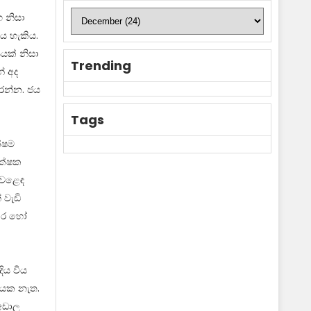
ග නිසා
ය හැකිය.
යක් නිසා
Trending
් අද
කරන්න. ජය
Tags
්ෂම
රක්ෂක
වෙළෙඳ
 වැඩි
හාර හෝ
ිය විය
ායක නැත.
 අඩාල