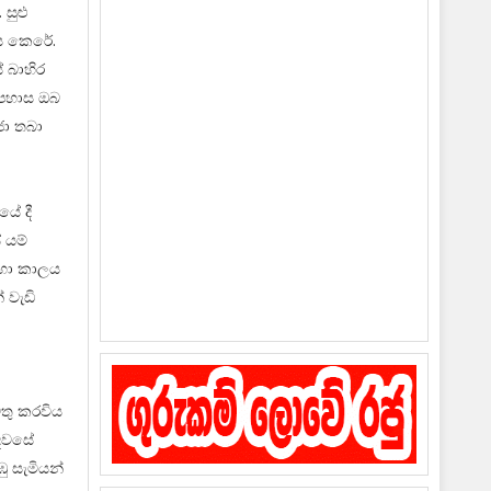
සුළු
ය කෙරේ.
ේ බාහිර
අපහාස ඔබ
ජා තබා
යේ දී
 යම්
ඳහා කාලය
 වැඩි
තු කරවිය
 දවසේ
ු සැමියන්