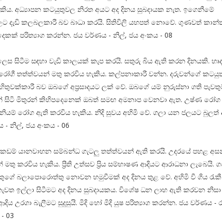
කිය. අධ්‍යාපන කටයුතුවල නිරත අයට අද දිනය සුබදායක නැත. ඉගෙනීමේ
ට දැඩි කලබලකාරී බව බාධා කරයි. සිතිවිලි යහපත් නොවේ. ගුණවත් කාන
 දෙකක් පරිත්‍යාග කරන්න. ජය වර්ණය - නිල්, ජය අංකය - 08
ෙස සිටීම සඳහා වැඩි කාලයක් කැප කරයි. සතුරු බිය ඇති කරන දිනයකි. හෘ
රෝගී තත්ත්වයන් මතු කරවිය හැකිය. කල්පනාකාරී වන්න. දරුවන්ගේ කටයුත
හිතුවක්කාරී බව ඔබගේ අප්‍රසාදයට ලක් වේ. ඔබගේ යම් නුරුස්නා ගති පැවතුම
න් සිටි මිතුරන් කිහිපදෙනෙක් ඔබත් සමඟ අමනාප වෙනවා ඇත. උෂ්ණ රෝ
නියම් රෝග ඇති කරවිය හැකිය. නිදි සුවය අහිමි වේ. ගලා යන ජලයට බුලත්
 - නිල්, ජය අංකය - 06
කඩම් යානවාහන සම්බන්ධ ගැටලු තත්ත්වයන් ඇති කරයි. උදරයේ පහළ අස
 මතු කරවිය හැකිය. ප්‍රීති උත්සව ප්‍රිය සම්භාෂණ ආදියට ආරාධනා ලැබෙයි. 
කුගේ බලාපොරොත්තු නොවන හමුවීමක් අද දිනය තුළ වේ. අහිමි වී ගිය රැකී
ැවත ඉල්ලා සිටීමට අද දිනය සුබදායකය. විශේෂ ධන ලාභ ඇති කරවන නිස
ිය උරගා බැලීමට සුදුසුයි. මිදි හෝ මිදි යුෂ පරිත්‍යාග කරන්න. ජය වර්ණය - 
- 03