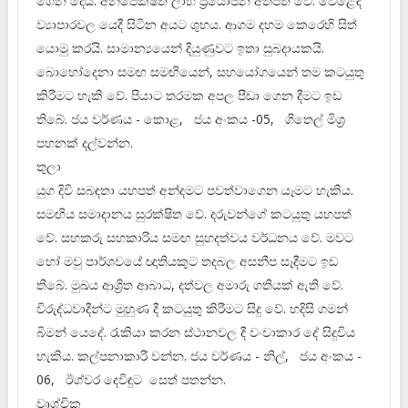
ගෙන දෙයි. අනපේක්ෂිත ලාභ ප්‍රයෝජන අත්පත් වේ. වෙළෙඳ
ව්‍යාපාරවල යෙදී සිටින අයට ශුභය. ආගම දහම කෙරෙහි සිත්
යොමු කරයි. සාමාන්‍යයෙන් දියුණුවට ඉතා සුබදායකයි.
බොහෝදෙනා සමඟ සමඟියෙන්, සහයෝගයෙන් තම කටයුතු
කිරීමට හැකි වේ. පියාට තරමක අපල පීඩා ගෙන දීමට ඉඩ
තිබේ. ජය වර්ණය - කොළ, ජය අංකය -05, ගිතෙල් මිශ්‍ර
පහනක් දල්වන්න.
තුලා
යුග දිවි සබඳතා යහපත් අන්දමට පවත්වාගෙන යෑමට හැකිය.
සමඟිය සමාදානය සුරක්ෂිත වේ. දරුවන්ගේ කටයුතු යහපත්
වේ. සහකරු සහකාරිය සමඟ සුහදත්වය වර්ධනය වේ. මවට
හෝ මවු පාර්ශවයේ ඥාතියකුට තදබල අසනීප සෑදීමට ඉඩ
තිබේ. මුඛය ආශ්‍රිත ආබාධ, දත්වල අමාරු ගතියක් ඇති වේ.
විරුද්ධවාදීන්ට මුහුණ දී කටයුතු කිරීමට සිදු වේ. හදිසි ගමන්
බිමන් යෙදේ. රැකියා කරන ස්ථානවල දී වංචාකාර දේ සිදුවිය
හැකිය. කල්පනාකාරී වන්න. ජය වර්ණය - නිල්, ජය අංකය -
06, ඊශ්වර දෙවිඳුට සෙත් පතන්න.
වෘශ්චික