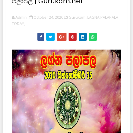
පලාපල | Gurukam.net
Admin
October 24, 2020
Gurukam,
LAGNA PALAPALA
TODAY,