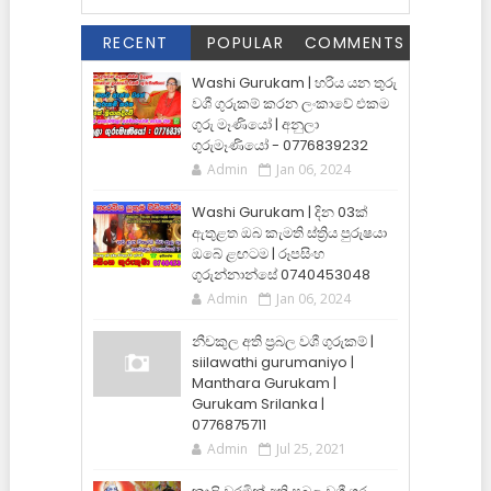
RECENT
POPULAR
COMMENTS
Washi Gurukam | හරිය යන තුරු
වශී ගුරුකම් කරන ලංකාවේ එකම
ගුරු මෑණියෝ | අනුලා
ගුරුමෑණියෝ - 0776839232
Admin
Jan 06, 2024
Washi Gurukam | දින 03ක්
ඇතුළත ඔබ කැමති ස්ත්‍රිය පුරුෂයා
ඔබේ ළඟටම | රූපසිංහ
ගුරුන්නාන්සේ 0740453048
Admin
Jan 06, 2024
නීචකුල අති ප්‍රබල වශී ගුරුකම් |
siilawathi gurumaniyo |
Manthara Gurukam |
Gurukam Srilanka |
0776875711
Admin
Jul 25, 2021