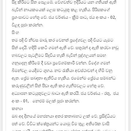
සිදු කිරීමට සිත පෙළඹේ. වේගවත්ව ඉදිරියට යන ගතියක් ඇති
බැවින් නායකයෙක් ලෙස කටයුතු කළ හැකිය. පිරිසකගේ
ප්‍රශංසාවට හේතු වේ. ජය වර්ණය - ක්‍රීම් පාට, ජය අංකය - 02,
විළඳ පූජා කරන්න.
සිංහ
තම පදිංචි නිවස මාරු කර වෙනත් ප්‍රදේශවල පදිංචියට යෑමට
සිත් දෙයි. හදිසි කෙටි ගමන් ඇති වේ. සතුරන් ද ඇති කරවා නඩු
හබවලට පැටලීමට සිදුවිය හැකි බැවින් පුද්ගලයන් සමඟ
ගනුදෙනු කිරීමේ දී වඩා ප්‍රවේශම්කාරී වන්න. විදේශ ගමන්
බිමන්වල යෙදීමට ශුභය. නව රැකියා අවස්ථාවන් ද හිමි වනු
ඇත. ප්‍රේම සබඳතා ඇතිවිය හැකිය. එමෙන්ම ප්‍රේමය සම්බන්ධ
කරුණුවලින් සිත් පීඩා ඇති කර ගැනීම්වලට හේතු වේ.
අධ්‍යාපන කටයුතුවලට බාධා ඇති කරයි. ජය වර්ණය - රතු, ජය
අංක - 01, නෙළුම් මලක් පූජා කරන්න.
කන්‍යා
ඔබ අද දිනයේ මහජනයා අතර කතාබහට ලක් වේ. ප්‍රසිද්ධියට
පත් වේ. විවිධ ක්ෂේත්‍රයන්ට යොමු වීම තුළ අතිරේක වාසි