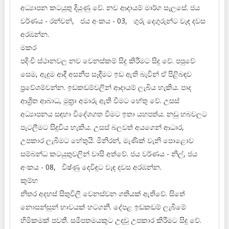
අධ්‍යාපන කටයුතු දියුණු වේ. නව ආදායම් මාර්ග සැලසේ. ජය
වර්ණය - රන්වන්, ජය අංකය - 03, ගුරු දෙගුරුන්ට වැඳ දවස
අරඹන්න.
මකර
පදිංචි ස්ථානවල නව වෙනස්කම් සිදු කිරීමට සිදු වේ. පපුවේ
සෙම, ඇදුම ආදී අසනීප සෑදීමට ඉඩ ඇති බැවින් ඒ පිළිබඳව
ප්‍රවේශම්වන්න. ඉඩකඩම්වලින් ආදායම් ලැබිය හැකිය. පාද
ආශ්‍රිත ආබාධ, මුත්‍රා අමාරු ඇති වීමට හේතු වේ. උසස්
අධ්‍යාපනය සඳහා විදේශගත වීමට ඉතා යහපත්ය. නඩු හබවලට
පැටලීමට සිදුවිය හැකිය. උසස් බලවත් අයගෙන් ආධාර,
උපකාර ලැබීමට හේතුයි. මිනිරන්, මැණික් වැනි පොළොව
සම්බන්ධ කටයුතුවලින් වාසි අත්වේ. ජය වර්ණය - නිල්, ජය
අංකය - 08, විෂ්ණු දෙවිඳුට වැඳ දවස අරඹන්න.
කුම්භ
නිතර අදහස් සිතුවිලි වෙනස්වන ගතියක් ඇතිවේ. සිතේ
නොසන්සුන් භාවයක් හටගනී. දේපළ ඉඩකඩම් ලැබීමේ
හිමිකමක් පවතී. සමීපතමයකුට උදවු උපකාර කිරීමට සිදු වේ.