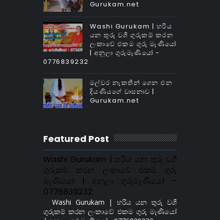
Gurukam.net
Washi Gurukam | හරිය
යන තුරු වශී ගුරුකම් කරන
ලංකාවේ එකම ගුරු මෑණියෝ
| අනුලා ගුරුමෑණියෝ -
0776839232
මල්වර නැකතින් ගෙන එන
දියණියගේ වාසනාව |
Gurukam.net
Featured Post
Washi Gurukam | හරිය යන තුරු වශී
ගුරුකම් කරන ලංකාවේ එකම ගුරු
මෑණියෝ | අනුලා ගුරුමෑණියෝ -
0776839232
Washi Gurukam | හරිය යන තුරු වශී
ගුරුකම් කරන ලංකාවේ එකම ගුරු මෑණියෝ