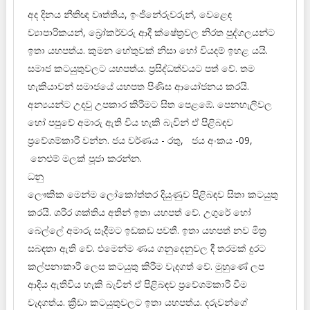
අද දිනය නීතිඥ වෘත්තිය, ඉංජිනේරුවරුන්, වෙළෙඳ
ව්‍යාපාරිකයන්, බ්‍රෝකර්වරු ආදී ක්ෂේත්‍රවල නිරත පුද්ගලයන්ට
ඉතා යහපත්ය. කුමන හේතුවක් නිසා හෝ වියදම් ඉහළ යයි.
සමාජ කටයුතුවලට යහපත්ය. ප්‍රසිද්ධත්වයට පත් වේ. තම
හැකියාවන් සමාජයේ යහපත පිණිස ආයෝජනය කරයි.
අන්‍යයන්ට උදවු උපකාර කිරීමට සිත පෙළඹේ. පෙනහැලිවල
හෝ පපුවේ අමාරු ඇති විය හැකි බැවින් ඒ පිළිබඳව
ප්‍රවේශම්කාරී වන්න. ජය වර්ණය - රතු, ජය අංකය -09,
නෙළුම් මලක් පූජා කරන්න.
ධනු
ලෞකික මෙන්ම ලෝකෝත්තර දියුණුව පිළිබඳව සිතා කටයුතු
කරයි. ශරීර ශක්තිය අතින් ඉතා යහපත් වේ. උගුරේ හෝ
බෙල්ලේ අමාරු සෑදීමට ඉඩකඩ පවතී. ඉතා යහපත් නව මිත්‍ර
සබඳතා ඇති වේ. එමෙන්ම ණය ගනුදෙනුවල දී තරමක් දුරට
කල්පනාකාරී ලෙස කටයුතු කිරීම වැදගත් වේ. මුහුණේ ලප
ආදිය ඇතිවිය හැකි බැවින් ඒ පිළිබඳව ප්‍රවේශම්කාරී වීම
වැදගත්ය. ක්‍රීඩා කටයුතුවලට ඉතා යහපත්ය. දරුවන්ගේ