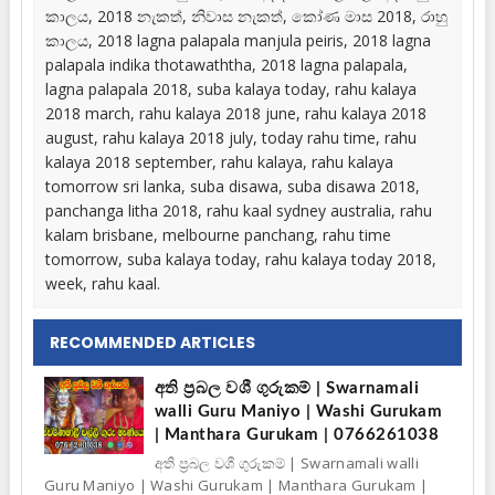
කාලය, 2018 නැකත්, නිවාස නැකත්, කෝණ මාස 2018, රාහු
කාලය, 2018 lagna palapala manjula peiris, 2018 lagna
palapala indika thotawaththa, 2018 lagna palapala,
lagna palapala 2018, suba kalaya today, rahu kalaya
2018 march, rahu kalaya 2018 june, rahu kalaya 2018
august, rahu kalaya 2018 july, today rahu time, rahu
kalaya 2018 september, rahu kalaya, rahu kalaya
tomorrow sri lanka, suba disawa, suba disawa 2018,
panchanga litha 2018, rahu kaal sydney australia, rahu
kalam brisbane, melbourne panchang, rahu time
tomorrow, suba kalaya today, rahu kalaya today 2018,
week, rahu kaal.
RECOMMENDED ARTICLES
අති ප්‍රබල වශී ගුරුකම් | Swarnamali
walli Guru Maniyo | Washi Gurukam
| Manthara Gurukam | 0766261038
අති ප්‍රබල වශී ගුරුකම් | Swarnamali walli
Guru Maniyo | Washi Gurukam | Manthara Gurukam |