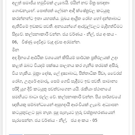
අලුත් සමාජීය හමුවීමක් ලැබෙයි. එයින් නව මිත්‍ර සබඳතා
ගොඩනැඟේ. පොත්පත් ලේඛන ආදී ක්ෂේත්‍රවල කටයුතු
කරන්නන්ට ඉතා යහපත්ය. මුඛය ආශ්‍රිත රෝග හෝ දන්තාබාධ
ඇතිවීමේ ඉඩකඩ පවතී. අන්‍යයන්ගේ ආරවුල්වලට මැදිහත්වීමට
සිදුවේ. කල්පනාකාරී වන්න. ජය වර්ණය - නිල්, ජය අංකය -
06, විෂ්ණු දෙවිඳුට වැඳ දවස අරඹන්න.
මීන
අද දිනයේ ආර්ථික වශයෙන් කිසියම් සාර්ථක ප්‍රතිඵලයක් උදා
කළත් ඔබට වියදම් පක්ෂය පාලනය කර ගැනීම තරමක් අසීරු
විය හැකිය. මුත්‍රා දෝෂ, ලේ දුෂ්‍යාබාධ, පිත්තාධික පීඩා, වෛරස්
රෝග, උගුරේ අමාරු, සෙම් ගෙඩි සෑදීමට ඉඩ පවතී. සාමාන්‍ය
පරිදි යුග දිවි කටයුතු පවත්වාගෙන යයි. රැකියා ස්ථානයේ
සමඟියට බාධා එල්ල වේ. කල්පනාකාරී වන්න. පිය පාර්ශවයේ
ඥාතියකු සම්බන්ධයෙන් අසුභදායී ආරංචියක් ලැබේ. අධ්‍යාපන
කටයුතුවලට සුබ නැත. සුදු පැහැයට හුරු වස්ත්‍රාභරණයෙන්
සැරසෙන්න. ජය වර්ණය - නිල්, ජය අංකය - 05