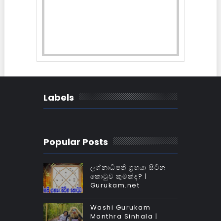
Labels
Popular Posts
ලග්නාධිපති ග්‍රහයා සිටින
කොටුව කුමක්‌ද? |
Gurukam.net
Washi Gurukam
Manthra Sinhala |