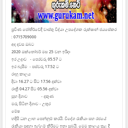
ප්‍රවීණ ජෝතිර්වේදී වාස්තු විද්‍‍යා උපදේශක රුක්ෂාන් ජයසේකර
: 0715709000
අද දවස ඔබට
2020 ඔක්තෝබර් මස 25 වන ඉරිදා
ඉර උදාව - පෙරවරු 05.57 ට
ඉර බැසීම - පස්වරු 17.52 ට
රාහු කාලය
දිවා 16.27 ට සිට 17.56 දක්වා
රාත්‍රී 04.27 සිට 05.56 දක්වා
සුභ දිශාව - දකුණ
මරු සිටින දිශාව - උතුර
මේෂ
හදිසි ධන ලාභ පෙන්නුම් කරයි. විදේශ රැකියා සහ රජයේ
රැකියා සඳහා ඉල්ලුම් කිරීමට ඉතා සුබයි. මෙම කාලය තුළ දී