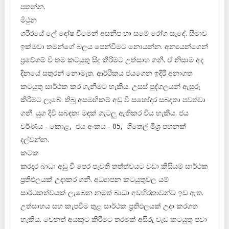
පතන්න.
මිථුන
ශරීරයේ ලේ දෝෂ වීමෙන් අසනීප හා සමේ රෝග සෑදේ. සීමාව
ඉක්මවා තමන්ගේ බලය පෙන්වීමට නොයන්න. අන්‍යයන්ගෙන්
ප්‍රවේශම් වී තම කටයුතු සිදු කිරීමට උත්සාහ ගනී. ඒ නිසාම අද
දිනයේ සතුරන් නොමැත. ආර්ථිකය ජයගෙන ඉදිරි අනාගත
කටයුතු සාර්ථක කර ගැනීමට හැකිය. උසස් පුද්ගලයන් ඇසුරු
කිරීමට ලැබේ. තිබූ අසමඟිකම් අඩු වී සහෝදර සබඳතා පවත්වා
ගනී. යුග දිවි සබඳතා මඳක් ගැටලු ඇතිකර විය හැකිය. ජය
වර්ණය - කොළ, ජය අංකය - 05, ගිතෙල් මිශ්‍ර පහනක්
දල්වන්න.
කටක
කරදර බාධා අඩු වී පෙර පැවති තත්ත්වයට වඩා කිසියම් සාර්ථක
ප්‍රතිඵලයක් උදාකර ගනී. අධ්‍යාපන කටයුතුවල යම්
සාර්ථකත්වයක් ලැබෙන නමුත් බාධා අවහිරතාවන්ට ඉඩ ඇත.
උත්සාහය සහ කැපවීම තුළ සාර්ථක ප්‍රතිඵලයක් උදා කරගත
හැකිය. වෙනත් අයකුට කිරීමට තරමක් අසීරු වැඩ කටයුතු පවා