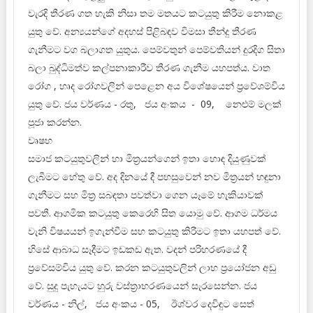
වැරදි තීරණ ගත හැකි නිසා තම මතයට කටයුතු කිරීම නොකළ
යුතු වේ. අන්‍යයන්ගේ අදහස් පිළිබඳව විමසා තීන්දු තීරණ
ගැනීමට වග බලාගත යුතුය. පෙම්වතුන් පෙම්වතියන් දුරදිග සිතා
බලා බුද්ධිමත්ව කල්පනාකාරීව තීරණ ගැනීම යහපත්ය. වාත
රෝග , හෘද රෝගවලින් පෙළෙන අය විශේෂයෙන් ප්‍රවේශම්විය
යුතු වේ. ජය වර්ණය - රතු, ජය අංකය - 09, නෙළුම් මලක්
පූජා කරන්න.
වෘෂභ
සමාජ කටයුතුවලින් හා මිත්‍රයන්ගෙන් ඉතා හොඳ දියුණුවක්
ලැබීමට හේතු වේ. අද දිනයේ දී පහසුවෙන් නව මිත්‍රයන් හඳුනා
ගැනීමට සහ මිත්‍ර සබඳතා පවත්වා ගෙන යෑමේ හැකියාවක්
පවතී. ආගමික කටයුතු කෙරෙහි සිත යොමු වේ. ආගම ධර්මය
වැනි විෂයයන් ඉගැන්වීම සහ කටයුතු කිරීමට ඉතා යහපත් වේ.
හිසේ ආබාධ සෑදීමට ඉඩකඩ ඇත. වදන් පරිහරණයේ දී
ප්‍රවේසම්විය යුතු වේ. කරන කටයුතුවලින් ලාභ ප්‍රයෝජන අඩු
වේ. සුදු පැහැයට හුරු වස්ත්‍රාභරණයෙන් සැරසෙන්න. ජය
වර්ණය - නිල්, ජය අංකය - 05, ඊශ්වර දෙවිඳුට සෙත්