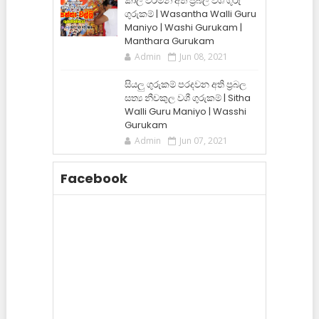
කාලි වරමින් අති ප්‍රබල වශී ගුරු
ගුරුකම් | Wasantha Walli Guru
Maniyo | Washi Gurukam |
Manthara Gurukam
Admin
Jun 08, 2021
සියලු ගුරුකම් පරදවන අති ප්‍රබල
සත්‍ය නීචකුල වශී ගුරුකම් | Sitha
Walli Guru Maniyo | Wasshi
Gurukam
Admin
Jun 07, 2021
Facebook