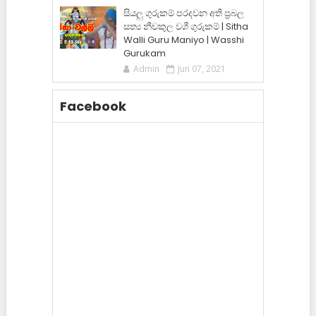
සියලු ගුරුකම් පරදවන අති ප්‍රබල
සත්‍ය නීචකුල වශී ගුරුකම් | Sitha
Walli Guru Maniyo | Wasshi
Gurukam
Admin
Jun 07, 2021
Facebook