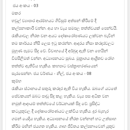
ජය අංකය - 03
මකර
හවුල් ව්‍යාපාර ආරම්භයට ගිවිසුම් අත්සන් කිරීමේ දී
කල්පනාකාරී වන්න. අය හා වැය සමපල තත්ත්වයක් පෙන්වයි.
රැකියාවල නිරත වන අයට දෝෂාරෝපණයට ලක්වන බැවින්
තම කාර්යය නිසි ලෙස ඉටු කරන්න. ආදරය නිසා කරදරවලට
මුහුණ පෑමට සිදු වේ. විවාහයේ දී අර්බුද ඇති වන හෙයින්
විමසිලිමත් වන්න. අධ්‍යාපනයට සුබය. මුත්‍රාශය ආශ්‍රිතව රෝග
තත්ත්ව ඇතිවිය හැකිය. කහපාට වස්ත්‍රාභරණයෙන්
සැරසෙන්න. ජය වර්ණය - නිල්, ජය අංකය - 08
කුම්භ
රැකියා ස්ථානයේ සතුරු කරදර ඇති විය හැකිය. ඔබගේ යටතේ
සේවකයන් ඔබට පාඩු සිදු කළ හැකිය. වැය පස අධික වන
නමුත් ආදායම් තත්ත්වයේ වර්ධනයක් සිදු වේ. ප්‍රසිද්ධ
කටයුතුවල දී දෝෂාරෝපණයට ලක්විය හැකිය. දුර බැහැර
ගමන් යෙදිය හැකිය. අධ්‍යාපනයේ නිරත වන්නන් හට උත්සාහ
කිරීම මඟින් ජයගත හැකිය. ගෘහ ජීවිතය කල්පනාවෙන් යුතුව