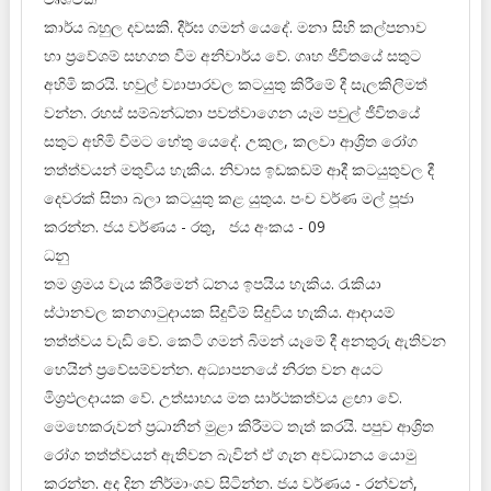
කාර්ය බහුල දවසකි. දීර්ඝ ගමන් යෙදේ. මනා සිහි කල්පනාව
හා ප්‍රවේශම් සහගත වීම අනිවාර්ය වේ. ගෘහ ජීවිතයේ සතුට
අහිමි කරයි. හවුල් ව්‍යාපාරවල කටයුතු කිරීමේ දී සැලකිලිමත්
වන්න. රහස් සම්බන්ධතා පවත්වාගෙන යෑම පවුල් ජීවිතයේ
සතුට අහිමි වීමට හේතු යෙදේ. උකුල, කලවා ආශ්‍රිත රෝග
තත්ත්වයන් මතුවිය හැකිය. නිවාස ඉඩකඩම් ආදී කටයුතුවල දී
දෙවරක් සිතා බලා කටයුතු කළ යුතුය. පංච වර්ණ මල් පූජා
කරන්න. ජය වර්ණය - රතු, ජය අංකය - 09
ධනු
තම ශ්‍රමය වැය කිරීමෙන් ධනය ඉපයිය හැකිය. රැකියා
ස්ථානවල කනගාටුදායක සිදුවීම් සිදුවිය හැකිය. ආදායම්
තත්ත්වය වැඩි වේ. කෙටි ගමන් බිමන් යෑමේ දී අනතුරු ඇතිවන
හෙයින් ප්‍රවේසම්වන්න. අධ්‍යාපනයේ නිරත වන අයට
මිශ්‍රඵලදායක වේ. උත්සාහය මත සාර්ථකත්වය ළඟා වේ.
මෙහෙකරුවන් ප්‍රධානීන් මුළා කිරීමට තැත් කරයි. පපුව ආශ්‍රිත
රෝග තත්ත්වයන් ඇතිවන බැවින් ඒ ගැන අවධානය යොමු
කරන්න. අද දින නිර්මාංශව සිටින්න. ජය වර්ණය - රන්වන්,