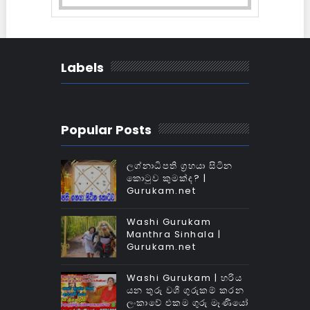
Labels
Popular Posts
ලග්නාධිපති ග්‍රහයා සිටින
කොටුව කුමක්‌ද? |
Gurukam.net
Washi Gurukam
Manthra Sinhala |
Gurukam.net
Washi Gurukam | හරිය
යන තුරු වශී ගුරුකම් කරන
ලංකාවේ එකම ගුරු මෑණියෝ