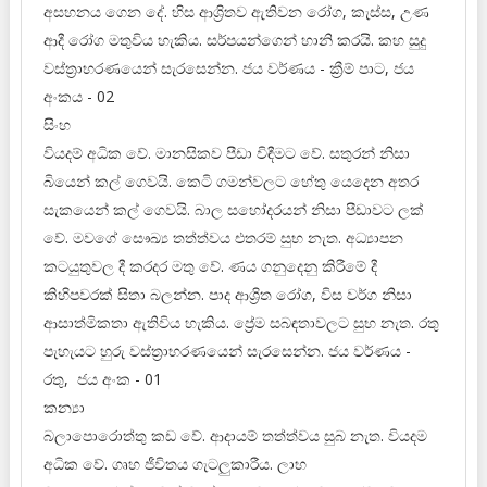
අසහනය ගෙන දේ. හිස ආශ්‍රිතව ඇතිවන රෝග, කැස්ස, උණ
ආදී රෝග මතුවිය හැකිය. සර්පයන්ගෙන් හානි කරයි. කහ සුදු
වස්ත්‍රාභරණයෙන් සැරසෙන්න. ජය වර්ණය - ක්‍රීම් පාට, ජය
අංකය - 02
සිංහ
වියදම් අධික වේ. මානසිකව පීඩා විඳීමට වේ. සතුරන් නිසා
බියෙන් කල් ගෙවයි. කෙටි ගමන්වලට හේතු යෙදෙන අතර
සැකයෙන් කල් ගෙවයි. බාල සහෝදරයන් නිසා පීඩාවට ලක්
වේ. මවගේ සෞඛ්‍ය තත්ත්වය එතරම් සුභ නැත. අධ්‍යාපන
කටයුතුවල දී කරදර මතු වේ. ණය ගනුදෙනු කිරීමේ දී
කිහිපවරක් සිතා බලන්න. පාද ආශ්‍රිත රෝග, විස වර්ග නිසා
ආසාත්මිකතා ඇතිවිය හැකිය. ප්‍රේම සබඳතාවලට සුභ නැත. රතු
පැහැයට හුරු වස්ත්‍රාභරණයෙන් සැරසෙන්න. ජය වර්ණය -
රතු, ජය අංක - 01
කන්‍යා
බලාපොරොත්තු කඩ වේ. ආදායම් තත්ත්වය සුබ නැත. වියදම
අධික වේ. ගෘහ ජීවිතය ගැටලුකාරීය. ලාභ