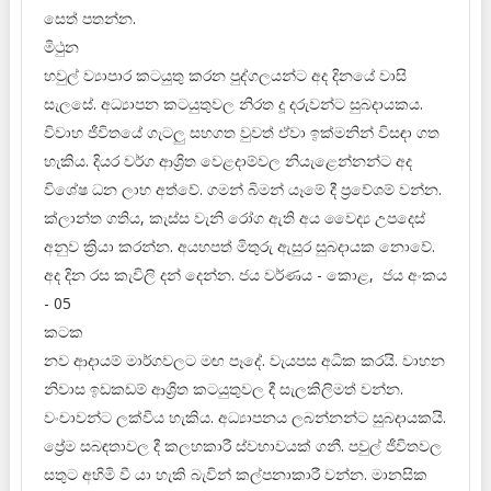
සෙත් පතන්න.
මිථුන
හවුල් ව්‍යාපාර කටයුතු කරන පුද්ගලයන්ට අද දිනයේ වාසි
සැලසේ. අධ්‍යාපන කටයුතුවල නිරත දූ දරුවන්ට සුබදායකය.
විවාහ ජීවිතයේ ගැටලු සහගත වුවත් ඒවා ඉක්මනින් විසඳා ගත
හැකිය. දියර වර්ග ආශ්‍රිත වෙළදාම්වල නියැළෙන්නන්ට අද
විශේෂ ධන ලාභ අත්වේ. ගමන් බිමන් ‍යෑමේ දී ප්‍රවේශම් වන්න.
ක්ලාන්ත ගතිය, කැස්ස වැනි රෝග ඇති අය වෛද්‍ය උපදෙස්
අනුව ක්‍රියා කරන්න. අයහපත් මිතුරු ඇසුර සුබදායක නොවේ.
අද දින රස කැවිලි දන් දෙන්න. ජය වර්ණය - කොළ, ජය අංකය
- 05
කටක
නව ආදායම් මාර්ගවලට මඟ පෑදේ. වැයපස අධික කරයි. වාහන
නිවාස ඉඩකඩම් ආශ්‍රිත කටයුතුවල දී සැලකිලිමත් වන්න.
වංචාවන්ට ලක්විය හැකිය. අධ්‍යාපනය ලබන්නන්ට සුබදායකයි.
ප්‍රේම සබඳතාවල දී කලහකාරී ස්වභාවයක් ගනී. පවුල් ජීවිතවල
සතුට අහිමි වී යා හැකි බැවින් කල්පනාකාරී වන්න. මානසික