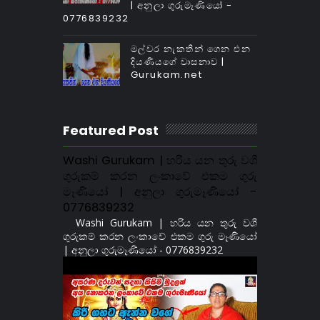
| අනුලා ගුරුමෑණියෝ -
0776839232
මල්වර නැකතින් ගෙන එන
දියණියගේ වාසනාව |
Gurukam.net
Featured Post
Washi Gurukam | හරිය යන තුරු වශී
ගුරුකම් කරන ලංකාවේ එකම ගුරු
මෑණියෝ | අනුලා ගුරුමෑණියෝ -
0776839232
Washi Gurukam | හරිය යන තුරු වශී
ගුරුකම් කරන ලංකාවේ එකම ගුරු මෑණියෝ
| අනුලා ගුරුමෑණියෝ - 0776839232