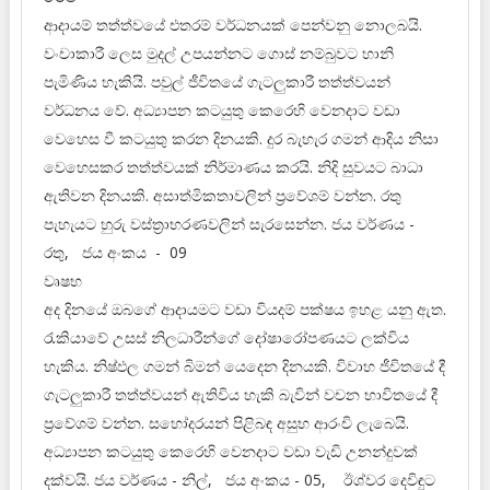
ආදායම් තත්ත්වයේ එතරම් වර්ධනයක් පෙන්වනු නොලබයි.
වංචාකාරී ලෙස මුදල් උපයන්නට ගොස් නම්බුවට හානි
පැමිණිය හැකියි. පවුල් ජීවිතයේ ගැටලුකාරී තත්ත්වයන්
වර්ධනය වේ. අධ්‍යාපන කටයුතු කෙරෙහි වෙනදාට වඩා
වෙහෙස වී කටයුතු කරන දිනයකි. දුර බැහැර ගමන් ආදිය නිසා
වෙහෙසකර තත්ත්වයක් නිර්මාණය කරයි. නිදි සුවයට බාධා
ඇතිවන දිනයකි. අසාත්මිකතාවලින් ප්‍රවේශම් වන්න. රතු
පැහැයට හුරු වස්ත්‍රාභරණවලින් සැරසෙන්න. ජය වර්ණය -
රතු, ජය අංකය - 09
වෘෂභ
අද දිනයේ ඔබගේ ආදායමට වඩා වියදම් පක්ෂය ඉහළ යනු ඇත.
රැකියාවේ උසස් නිලධාරීන්ගේ දෝෂාරෝපණයට ලක්විය
හැකිය. නිෂ්ඵල ගමන් බිමන් යෙදෙන දිනයකි. විවාහ ජීවිතයේ දී
ගැටලුකාරී තත්ත්වයන් ඇතිවිය හැකි බැවින් වචන භාවිතයේ දී
ප්‍රවේශම් වන්න. සහෝදරයන් පිළිබඳ අසුභ ආරංචි ලැබෙයි.
අධ්‍යාපන කටයුතු කෙරෙහි වෙනදාට වඩා වැඩි උනන්දුවක්
දක්වයි. ජය වර්ණය - නිල්, ජය අංකය - 05, ඊශ්වර දෙවිඳුට