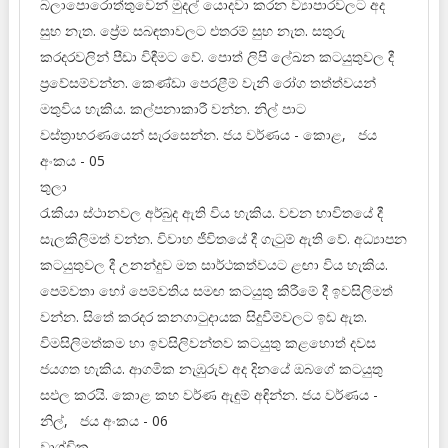
බලාපොරොත්තුවෙන් මුදල් යොදවා කරන ව්‍යාපාරවලට අද
සුභ නැත. ප්‍රේම සබඳතාවලට එතරම් සුභ නැත. සතුරු
කරදරවලින් පීඩා විඳීමට වේ. පොත් ලිපි ලේඛන කටයුතුවල දී
ප්‍රවේසම්වන්න. කෙණ්ඩා පෙරළීම් වැනි රෝග තත්ත්වයන්
මතුවිය හැකිය. කල්පනාකාරී වන්න. නිල් පාට
වස්ත්‍රාභරණයෙන් සැරසෙන්න. ජය වර්ණය - කොළ, ජය
අංකය - 05
තුලා
රැකියා ස්ථානවල අර්බුද ඇති විය හැකිය. වචන භාවිතයේ දී
සැලකිලිමත් වන්න. විවාහ ජීවිතයේ දී ගැටුම් ඇති වේ. අධ්‍යාපන
කටයුතුවල දී උනන්දුව මත සාර්ථකත්වයට ළඟා විය හැකිය.
පෙම්වතා හෝ පෙම්වතිය සමඟ කටයුතු කිරීමේ දී ඉවසිලිමත්
වන්න. සිතේ කරදර කනගාටුදායක සිදුවීම්වලට ඉඩ ඇත.
විමසිලිමත්කම හා ඉවසිලිවන්තව කටයුතු කළහොත් දවස
ජයගත හැකිය. ආගමික නැඹුරුව අද දිනයේ ඔබගේ කටයුතු
සඵල කරයි. කොළ කහ වර්ණ ඇඳුම් අඳින්න. ජය වර්ණය -
නිල්, ජය අංකය - 06
වෘශ්චික