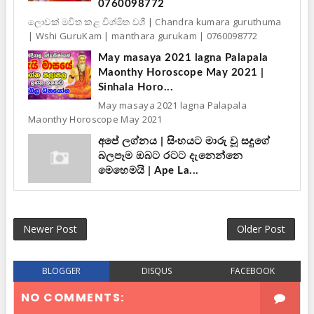
0760098772
ලොවක් මවිත කළ විශ්මිත වශී | Chandra kumara guruthuma
| Wshi GuruKam | manthara gurukam | 0760098772
May masaya 2021 lagna Palapala
Maonthy Horoscope May 2021 |
Sinhala Horo...
May masaya 2021 lagna Palapala
Maonthy Horoscope May 2021
අපේ ලග්නය | සිංහයට මාරු වූ සදුගේ
බලපෑම ඔබට රටට දැනෙන්නෙ
මෙහෙමයි | Ape La...
Newer Post
Older Post
BLOGGER
DISQUS
FACEBOOK
NO COMMENTS: