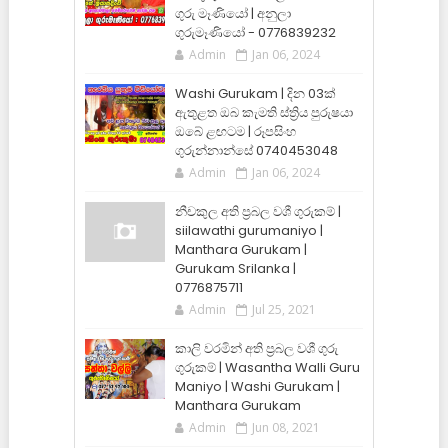
ගුරු මෑණියෝ | අනුලා
ගුරුමෑණියෝ - 0776839232
Admin
Jan 06, 2024
Washi Gurukam | දින 03ක්
ඇතුළත ඔබ කැමති ස්ත්‍රිය පුරුෂයා
ඔබේ ළඟටම | රූපසිංහ
ගුරුන්නාන්සේ 0740453048
Admin
Jan 06, 2024
නීචකුල අති ප්‍රබල වශී ගුරුකම් |
siilawathi gurumaniyo |
Manthara Gurukam |
Gurukam Srilanka |
0776875711
Admin
Jul 25, 2021
කාලි වරමින් අති ප්‍රබල වශී ගුරු
ගුරුකම් | Wasantha Walli Guru
Maniyo | Washi Gurukam |
Manthara Gurukam
Admin
Jun 08, 2021