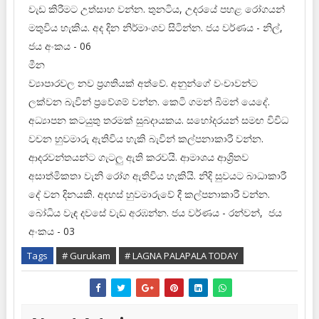
වැඩ කිරීමට උත්සාහ වන්න. තුනටිය, උදරයේ පහළ රෝගයන්
මතුවිය හැකිය. අද දින නිර්මාංශව සිටින්න. ජය වර්ණය - නිල්,
ජය අංකය - 06
මීන
ව්‍යාපාරවල නව ප්‍රගතියක් අත්වේ. අනුන්ගේ වංචාවන්ට
ලක්වන බැවින් ප්‍රවේශම් වන්න. කෙටි ගමන් බිමන් යෙදේ.
අධ්‍යාපන කටයුතු තරමක් සුබදායකය. සහෝදරයන් සමඟ විවිධ
වචන හුවමාරු ඇතිවිය හැකි බැවින් කල්පනාකාරී වන්න.
ආදරවන්තයන්ට ගැටලු ඇති කරවයි. ආමාශය ආශ්‍රිතව
අසාත්මිකතා වැනි රෝග ඇතිවිය හැකියි. නිදි සුවයට බාධාකාරී
දේ වන දිනයකි. අදහස් හුවමාරුවේ දී කල්පනාකාරී වන්න.
බෝධිය වැඳ දවසේ වැඩ අරඹන්න. ජය වර්ණය - රන්වන්, ජය
අංකය - 03
Tags
# Gurukam
# LAGNA PALAPALA TODAY