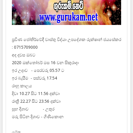
ප්‍රවීණ ජෝතිර්වේදී වාස්තු විද්‍‍යා උපදේශක රුක්ෂාන් ජයසේකර
: 0715709000
අද දවස ඔබට
2020 ඔක්තෝබර් මස 16 වන සිකුරාදා
ඉර උදාව - පෙරවරු 05.57 ට
ඉර බැසීම - පස්වරු 17.54
රාහු කාලය
දිවා 10.27 සිට 11.56 දක්වා
රාත්‍රී 22.27 සිට 23.56 දක්වා
සුභ දිශාව - උතුර
මරු සිටින දිශාව - ගිණිකොන
මේෂ