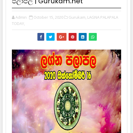
පලාපල | Gurukam.net
Admin
October 15, 2020
Gurukam,
LAGNA PALAPALA
TODAY,