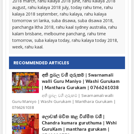
2018 march, rahu kalaya 2018 june, rahu kalaya 2018
august, rahu kalaya 2018 july, today rahu time, rahu
kalaya 2018 september, rahu kalaya, rahu kalaya
tomorrow sri lanka, suba disawa, suba disawa 2018,
panchanga litha 2018, rahu kaal sydney australia, rahu
kalam brisbane, melbourne panchang, rahu time
tomorrow, suba kalaya today, rahu kalaya today 2018,
week, rahu kaal.
RECOMMENDED ARTICLES
අති ප්‍රබල වශී ගුරුකම් | Swarnamali
walli Guru Maniyo | Washi Gurukam
| Manthara Gurukam | 0766261038
අති ප්‍රබල වශී ගුරුකම් | Swarnamali walli
Guru Maniyo | Washi Gurukam | Manthara Gurukam |
0766261038
ලොවක් මවිත කළ විශ්මිත වශී |
Chandra kumara guruthuma | Wshi
GuruKam | manthara gurukam |