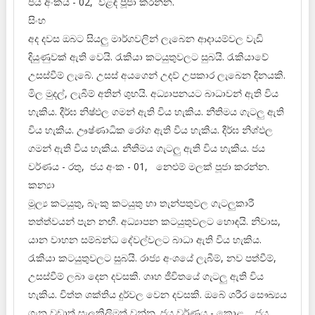
ජය අංකය - 02, විළඳ පූජා කරන්න.
සිංහ
අද දවස ඔබට සියලු මාර්ගවලින් ලැබෙන ආදායම්වල වැඩි
දියුණුවක් ඇති වෙයි. රැකියා කටයුතුවලට සුබයි. රැකියාවේ
උසස්වීම් ලැබේ. උසස් අයගෙන් උදව් උපකාර ලැබෙන දිනයකි.
මිල මුදල්, ලැබීම් අතින් ශුභයි. අධ්‍යාපනයට බාධාවන් ඇති විය
හැකිය. දීර්ඝ නිෂ්ඵල ගමන් ඇති විය හැකිය. නීතිමය ගැටලු ඇති
විය හැකිය. ඌෂ්ණාධික රෝග ඇති විය හැකිය. දීර්ඝ නිශ්ඵල
ගමන් ඇති විය හැකිය. නීතිමය ගැටලු ඇති විය හැකිය. ජය
වර්ණය - රතු, ජය අංක - 01, නෙළුම් මලක් පූජා කරන්න.
කන්‍යා
මූල්‍ය කටයුතු, බැංකු කටයුතු හා තැන්පතුවල ගැටලුකාරී
තත්ත්වයන් පැන නඟී. අධ්‍යාපන කටයුතුවලට හොඳයි. නිවාස,
යාන වාහන සම්බන්ධ දේවල්වලට බාධා ඇති විය හැකිය.
රැකියා කටයුතුවලට සුබයි. රාජ්‍ය අංශයේ ලැබීම්, නව පත්වීම්,
උසස්වීම් ලබා දෙන දවසකි. ගෘහ ජීවිතයේ ගැටලු ඇති විය
හැකිය. චිත්ත ශක්තිය දුර්වල වෙන දවසකි. ඔබේ ශරීර සෞඛ්‍යය
ගැන වඩාත් සැලකිලිමත් වන්න. ජය වර්ණය - කොළ, ජය