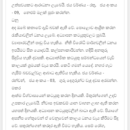
උත්සවයකට ආරාධනා ලැබෙයි. ජය වර්ණය - රතු, ජය අංකය
- 09, නෙළුම් මලක් පූජා කරන්න.
ධනු
අද ඔබේ කතාවේ දැඩි බවක් ඇති වේ. පොළොව ආශ්‍රිත කරන
රැකියාවලින් ධනය ලැබේ. අධ්‍යාපන කටයුතුවලට සුබයි.
ව්‍යාපාරවලින් පාඩු විය හැකිය. නීති විරෝධී මාර්ගවලින් ධනය
ඉපයීමට සිත යොදවයි. කල්පනාකාරීවන්න. හදිසි අනතුරු
සිදුවිය හැකි දවසකි. ආධ්‍යාත්මික කටයුතු සම්බන්ධයෙන් වැඩි
කාලයක් ශ්‍රමයක් වැය කරයි. කෙටි ගමන් යෙදේ. නහර ගැට
ගැසීම් බඩවැල්වල ආබාධ ඇතිවිය හැකිය. ජය වර්ණය -
රන්වන්, ජය අංකය - 03, ගුරු දෙගුරුන්ට වැඳ දවස අරඹන්න.
මකර
ආත්ම විශ්වාසයෙන් කටයුතු කරන දිනයකි. මිතුරන්ගෙන් උදව්
උපකාර ලැබෙයි. නිවාස ඉඩකඩම් යාන වාහන ලාභ ඇති කරන
යහපත් දිනයකි. අධ්‍යාපන කටයුතුවලින් බාධා ඇති වේ. පියාගේ
අසනීප හේතුවෙන් ඒ වෙනුවෙන් කාලය ධනය වැය කිරීමට සිදු
වේ. සතුරන්ගෙන් කරදර ඇති වීමට හැකිය. සෙම් රෝග,