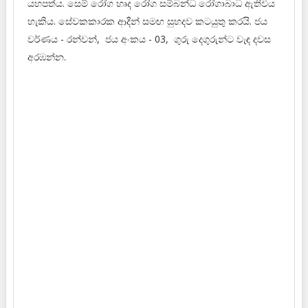
යහපත්ය. සෙම් රෝග හෘද රෝග සම්බන්ධ රෝගාබාධ ඇතිවිය
හැකිය. සේවකකාරක ආදීන් සමඟ සුහදව කටයුතු කරයි. ජය
වර්ණය - රන්වන්, ජය අංකය - 03, ගුරු දෙගුරුන්ට වැඳ දවස
අරඹන්න.