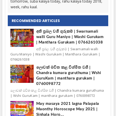
tomorrow, suba kalaya today, rahu kalaya today 2018,
week, rahu kaal.
RECOMMENDED ARTICLES
අති ප්‍රබල වශී ගුරුකම් | Swarnamali
walli Guru Maniyo | Washi Gurukam
| Manthara Gurukam | 0766261038
අති ප්‍රබල වශී ගුරුකම් | Swarnamali walli
Guru Maniyo | Washi Gurukam | Manthara Gurukam |
0766261038
ලොවක් මවිත කළ විශ්මිත වශී |
Chandra kumara guruthuma | Wshi
GuruKam | manthara gurukam |
0760098772
ලොවක් මවිත කළ විශ්මිත වශී | Chandra kumara guruthuma
| Wshi GuruKam | manthara gurukam | 0760098772
May masaya 2021 lagna Palapala
Maonthy Horoscope May 2021 |
Sinhala Horo...