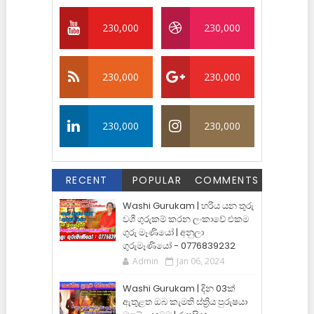
230,000
230,000
230,000
230,000
230,000
230,000
RECENT
POPULAR
COMMENTS
Washi Gurukam | හරිය යන තුරු
වශී ගුරුකම් කරන ලංකාවේ එකම
ගුරු මෑණියෝ | අනුලා
ගුරුමෑණියෝ - 0776839232
Admin
Jan 06, 2024
Washi Gurukam | දින 03ක්
ඇතුළත ඔබ කැමති ස්ත්‍රිය පුරුෂයා