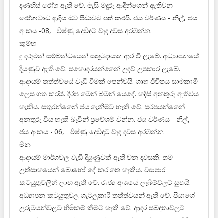
දණහිස් රෝග ඇති වේ. මැසි මදුරු ආදීන්ගෙන් ඇතිවන
රෝගාබාධ ආදිය ඔබ පීඩාවට පත් කරයි. ජය වර්ණය - නිල්, ජය
අංකය -08, විෂ්ණු දෙවිඳුට වැඳ දවස අරඹන්න.
කුම්භ
දූ දරුවන් සම්බන්ධයෙන් සතුටුදායක ආරංචි ලැබේ. අධ්‍යාපනයේ
දියුණුව ඇති වේ. සහෝදරයන්ගෙන් උදව් උපකාර ලැබේ.
ආදායම් තත්ත්වයේ වැඩි වීමක් පෙන්වයි. ගෘහ ජීවිතය සාමකාමී
ලෙස ගත කරයි. දීර්ඝ ගමන් බිමන් යෙදේ. හදිසි අනතුරු ඇතිවිය
හැකිය. සතුරන්ගෙන් ජය ගැනීමට හැකි වේ. සර්පයන්ගෙන්
අනතුරු විය හැකි බැවින් ප්‍රවේශම් වන්න. ජය වර්ණය - නිල්,
ජය අංකය - 06, විෂ්ණු දෙවිඳුට වැඳ දවස අරඹන්න.
මීන
ආදායම් මාර්ගවල වැඩි දියුණුවක් ඇති වන දවසකි. තම
උත්සාහයෙන් බොහෝ දේ කර ගත හැකිය. ව්‍යාපාර
කටයුතුවලින් ලාභ ඇති වේ. රාජ්‍ය අංශයේ ලැබීම්වලට සුභයි.
අධ්‍යාපන කටයුතුවල ගැටලුකාරී තත්ත්වයන් ඇති වේ. පියාගේ
උරුමයන්වලට හිමිකම් කීමට හැකි වේ. ආදර සබඳතාවලට