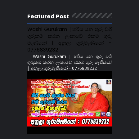
Featured Post
Washi Gurukam | හරිය යන තුරු වශී
ගුරුකම් කරන ලංකාවේ එකම ගුරු
මෑණියෝ | අනුලා ගුරුමෑණියෝ -
0776839232
Washi Gurukam | හරිය යන තුරු වශී
ගුරුකම් කරන ලංකාවේ එකම ගුරු මෑණියෝ
| අනුලා ගුරුමෑණියෝ - 0776839232