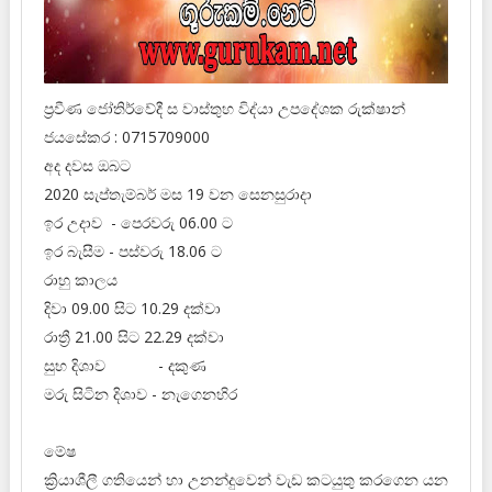
ප්‍රවීණ ජෝතිර්වේදී ස වාස්තුහ විද්‍‍යා උපදේශක රුක්ෂාන්
ජයසේකර : 0715709000
අද දවස ඔබට
2020 සැප්තැම්බර් මස 19 වන සෙනසුරාදා
ඉර උදාව - පෙරවරු 06.00 ට
ඉර බැසීම - පස්වරු 18.06 ට
රාහු කාලය
දිවා 09.00 සිට 10.29 දක්වා
රාත්‍රී 21.00 සිට 22.29 දක්වා
සුභ දිශාව - දකුණ
මරු සිටින දිශාව - නැගෙනහිර
මේෂ
ක්‍රියාශීලී ගතියෙන් හා උනන්දුවෙන් වැඩ කටයුතු කරගෙන යන