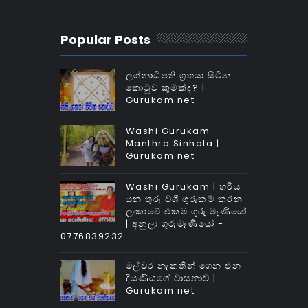
Popular Posts
ලග්නාධිපති ග්‍රහයා සිටින
කොටුව කුමක්‌ද? |
Gurukam.net
Washi Gurukam
Manthra Sinhala |
Gurukam.net
Washi Gurukam | හරිය
යන තුරු වශී ගුරුකම් කරන
ලංකාවේ එකම ගුරු මෑණියෝ
| අනුලා ගුරුමෑණියෝ -
0776839232
මල්වර නැකතින් ගෙන එන
දියණියගේ වාසනාව |
Gurukam.net