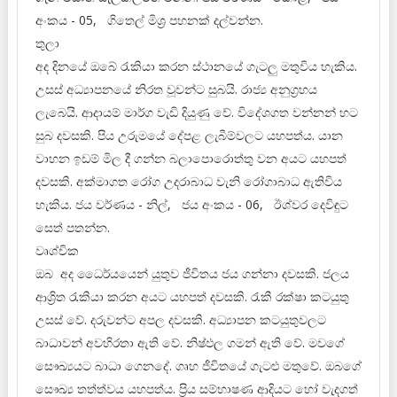
අංකය - 05, ගිතෙල් මිශ්‍ර පහනක් දල්වන්න.
තුලා
අද දිනයේ ඔබේ රැකියා කරන ස්ථානයේ ගැටලු මතුවිය හැකිය.
උසස් අධ්‍යාපනයේ නිරත වූවන්ට සුබයි. රාජ්‍ය අනුග්‍රහය
ලැබෙයි. ආදායම් මාර්ග වැඩි දියුණු වේ. විදේශගත වන්නන් හට
සුබ දවසකි. පිය උරුමයේ දේපළ ලැබීම්වලට යහපත්ය. යාන
වාහන ඉඩම් මිල දී ගන්න බලාපොරොත්තු වන අයට යහපත්
දවසකි. අක්මාගත රෝග උදරාබාධ වැනි රෝගාබාධ ඇතිවිය
හැකිය. ජය වර්ණය - නිල්, ජය අංකය - 06, ඊශ්වර දෙවිඳුට
සෙත් පතන්න.
වෘශ්චික
ඔබ අද ධෛර්යයෙන් යුතුව ජීවිතය ජය ගන්නා දවසකි. ජලය
ආශ්‍රිත රැකියා කරන අයට යහපත් දවසකි. රැකී රක්ෂා කටයුතු
උසස් වේ. දරුවන්ට අපල දවසකි. අධ්‍යාපන කටයුතුවලට
බාධාවන් අවහිරතා ඇති වේ. නිෂ්ඵල ගමන් ඇති වේ. මවගේ
සෞඛ්‍යයට බාධා ගෙනදේ. ගෘහ ජීවිතයේ ගැටළු මතුවේ. ඔබගේ
සෞඛ්‍ය තත්ත්වය යහපත්ය. ප්‍රිය සම්භාෂණ ආදියට හෝ වැදගත්