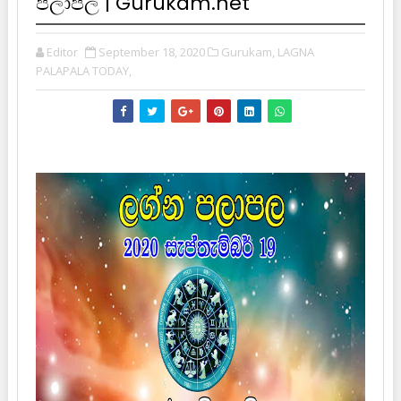
පලාපල | Gurukam.net
Editor
September 18, 2020
Gurukam,
LAGNA
PALAPALA TODAY,