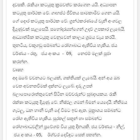
දවසකි. රැකියා කටයුතු ක්‍රමවත්ව කරගෙන යයි. අධ්‍යාපන
කටයුතු සාර්ථක වේ. ගෘහස්ථ ජීවිතය සාමකාමීව ගෙන යයි.
ගේ දොර කටයුතු සාර්ථක වේ. ග්‍රන්ථකරණයේ වැනි අංශවල
දියුණුවක් සැලසෙයි. සහෝදරයන්ගෙන් උදව් උපකාර ලැබෙයි.
ආධ්‍යාත්මික කටයුතු වෙනුවෙන් කාලය ශ්‍රමය වැය කරයි.
තුනටිය, වකුගඩු සම්බන්ධ රෝගාබාධ ඇතිවිය හැකිය. ජය
වර්ණය - රතු, ජය අංකය - 09, නෙළුම් මලක් පූජා
කරන්න.
වෘෂභ
අද ඔබේ වචනයට බලයක්, ශක්තියක් ලැබෙයි. අන් අය ඔබ
වෙත අවනතවීමක් දක්නට ලැබේ. දරු උපත්
බලාපොරොත්තුවෙන් සිටින මව්වරුන්ට සුබදායකය. රැකී
රක්ෂා කටයුතු දියුණු වේ. නිෂ්ඵල ගමන් බිමන් යෙදෙයි. නීතිමය
ගැටලු, ධන හානි වැනි දේ වීමට ඉඩ ඇත. මුත්‍රාශය සම්බන්ධ
රෝග ඇතිවිය හැකිය. සුරතල් සතුන් හා සම්බන්ධ
රෝගාබාධවලින් ප්‍රවේශම් විය යුතු දිනයකි. ජය වර්ණය - නිල්,
ජය අංකය - 05, ඊශ්වර දෙවිඳුට සෙත් පතන්න.