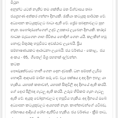
මිථුන
අනුන්ට යටත් නැතිව තම ශක්තිය මත විශ්වාසය තබා
ජයග්‍රහණ අත්කර ගන්නා දිනයකි. රැකියා කටයුතු සාර්ථක වේ.
අධ්‍යාපන කටයුතුවලට බාධා ඇති වේ. ප්‍රේම සබඳතාවලට සුභ
නැත. සහෝදරයන්ගෙන් උදව් උපකාර ලැබෙන දිනයකි. කරදර
බාධක මැඩගෙන ගෘහ ජීවිතය හොඳින් ගෙන යයි. කලකින් හමු
නොවූ මිතුරකු හමුවීමට අවස්ථාව ලැබෙයි. ප්‍රිය
සම්භාෂණයකට ආරාධනා ලැබෙයි. ජය වර්ණය - කොළ, ජය
අංකය - 05, ගිතෙල් මිශ්‍ර පහනක් දල්වන්න.
කටක
පෞරුෂත්වයට හානි ගෙන දෙන දවසකි. ධන සම්පත් ලැබීම
හොඳයි. ආදායම් මාර්ග සරු වේ. වැය පක්ෂය ද අද දින ඉහළ යා
හැකිය. යහපත් කතාවන්, යහපත් සිතුවිලි අද දිනයේ ඇති කරයි.
ගේ දොර පිළිබඳ ගැටලු ඇති කරයි. උරුම හිමිකම් ගැන ගැටලු
ඇති වේ. අයුතු චෝදනාවලට ද හසුවිය හැකිය. අද දිනයේ ඔබේ
අධ්‍යාපන කටයුතුවලට අයහපත් නැත. කාන්තාවන්ගේ යටිබඩ,
ගර්භාෂය ආදියේ රෝග ඇතිවිය හැකිය. ජය වර්ණය - ක්‍රීම් පාට,