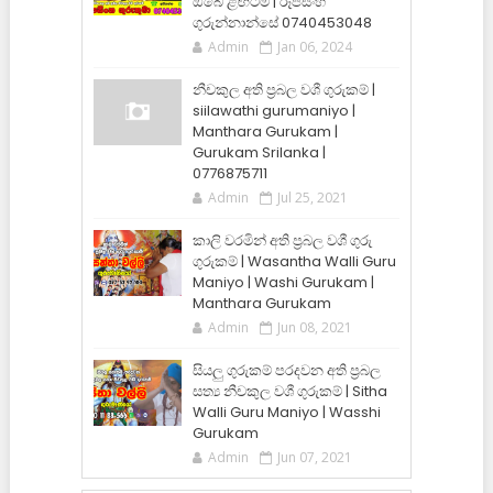
ඔබේ ළඟටම | රූපසිංහ
ගුරුන්නාන්සේ 0740453048
Admin
Jan 06, 2024
නීචකුල අති ප්‍රබල වශී ගුරුකම් |
siilawathi gurumaniyo |
Manthara Gurukam |
Gurukam Srilanka |
0776875711
Admin
Jul 25, 2021
කාලි වරමින් අති ප්‍රබල වශී ගුරු
ගුරුකම් | Wasantha Walli Guru
Maniyo | Washi Gurukam |
Manthara Gurukam
Admin
Jun 08, 2021
සියලු ගුරුකම් පරදවන අති ප්‍රබල
සත්‍ය නීචකුල වශී ගුරුකම් | Sitha
Walli Guru Maniyo | Wasshi
Gurukam
Admin
Jun 07, 2021