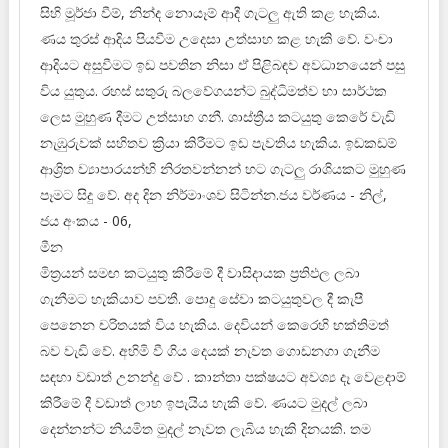
සිහි මූර්ජා වීම්, නින්ද නොයෑම් ආදී ගැටලු ඇති කළ හැකිය.
ණය තුරස් ආදිය පියවීම උදෙසා උත්සාහ කළ හැකි වේ. වංචා
ආදියට අසුවීමට ඉඩ පවතින නිසා ඒ පිළිබඳව අවධානයෙන් පසු
විය යුතුය. රහස් සතුරු බලවේගයන්ට බුද්ධිමත්ව හා සාර්ථක
ලෙස මුහුණ දීමට උත්සාහ ගනී. ශාස්ත්‍රීය කටයුතු කෙරේ වැඩි
නැඹුරුවක් සහිතව ක්‍රියා කිරීමට ඉඩ පැවතිය හැකිය. ඉඩකඩම්
ආශ්‍රිත ව්‍යාපාරයන්හි නිරතවන්නන් හට ගැටලු රාශියකට මුහුණ
පෑමට සිදු වේ. අද දින නිර්මාංශව සිටින්න.ජය වර්ණය - නිල්,
ජය අංකය - 06,
මීන
මිත්‍රයන් සමඟ කටයුතු කිරීමේ දී වාසිදායක ප්‍රතිඵල ලබා
ගැනීමට හැකියාව පවතී. පොදු සේවා කටයුතුවල දී කැපී
පෙනෙන චරිතයක් විය හැකිය. දෙවියන් කෙරෙහි භක්තිමත්
බව වැඩි වේ. අහිමි වී ගිය දෙයක් නැවත ගොඩනගා ගැනීම
සඳහා වඩාත් උනන්දු වේ . කාන්තා පක්ෂයට අවශ්‍ය දෑ වෙළදාම්
කිරීමේ දී වඩාත් ලාභ ඉපැයිය හැකි වේ. ණයට මුදල් ලබා
දෙන්නන්ට නියමිත මුදල් නැවත ලැබිය හැකි දිනයකි. තම