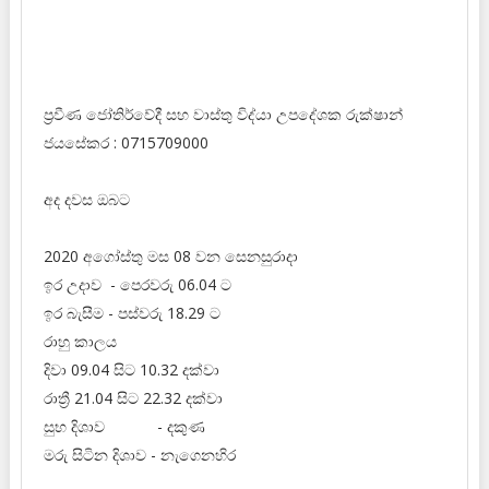
ප්‍රවීණ ජෝතිර්වේදී සහ වාස්තු විද්‍‍යා උපදේශක රුක්ෂාන්
ජයසේකර : 0715709000
අද දවස ඔබට
2020 අගෝස්තු මස 08 වන සෙනසුරාදා
ඉර උදාව - පෙරවරු 06.04 ට
ඉර බැසීම - පස්වරු 18.29 ට
රාහු කාලය
දිවා 09.04 සිට 10.32 දක්වා
රාත්‍රී 21.04 සිට 22.32 දක්වා
සුභ දිශාව - දකුණ
මරු සිටින දිශාව - නැගෙනහිර