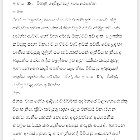
අංකය -08, විෂ්ණු දෙවිඳුට වැඳ දවස අරඹන්න.
කුම්භ
ධීවර කටයුතුවල යෙදෙන්නන්ට එතරම් සුබ නොවේ. ස්ත්‍රී
පාර්ශවය සමඟ කෙරෙන රැකියාවල දී විවිධ අර්බුද හට ගනී.
දණහිස් ආබාධ හෝ වාත අමාරු මතුවීමට ඉඩ ඇත. ලෞකික
කටයුතු සඳහා ධනය වැය වීමට වැඩි ඉඩක් පවතී. වෙළෙඳ හා
වාණිජ කටයුතු තුලින් යම් සාර්ථකත්වයක් ඇතිවිය හැකිය. දූ
දරුවන්ට රෝග ආදිය වැලඳීමේ ඉඩ ඇත. රැකියා කටයුතුවල
අන්‍යයන් අතර කැපී පෙනීමට යෑම නිසා විවිධ වූ අර්බුදයන්
මතුවිය හැකිය.ජය වර්ණය - නිල්, ජය අංකය - 06, විෂ්ණු
දෙවිඳුට වැඳ දවස අරඹන්න.
මීන
පීනස, වාත රෝග ආදියේ වැඩිවීමක් අද දිනයේ බලාපොරොත්තු
විය හැකිය. ක්‍රීඩා කටයුතු සඳහා ජලය එක්රැස් වන ස්ථාන
තෝරා ගැනීම යහපත් නොවේ. දූ දරුවන්ගේ අධ්‍යාපනික
කඩඉම් සාර්ථක කර ගැනීමට අපහසු කරුණු යෙදේ . අන්‍යයන්
සමඟ අදහස් හුවමාරු කර ගැනීමේ දී විවිධ වූ බාධාවන් යෙදී