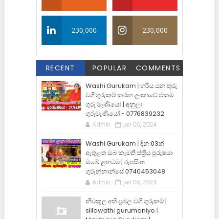
230,000
230,000
RECENT
POPULAR
COMMENTS
Washi Gurukam | හරිය යන තුරු
වශී ගුරුකම් කරන ලංකාවේ එකම
ගුරු මෑණියෝ | අනුලා
ගුරුමෑණියෝ - 0776839232
Admin
Jan 06, 2024
Washi Gurukam | දින 03ක්
ඇතුළත ඔබ කැමති ස්ත්‍රිය පුරුෂයා
ඔබේ ළඟටම | රූපසිංහ
ගුරුන්නාන්සේ 0740453048
Admin
Jan 06, 2024
නීචකුල අති ප්‍රබල වශී ගුරුකම් |
siilawathi gurumaniyo |