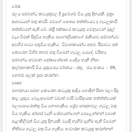
මේෂ
ජලය සම්බන්ධ කටයුතුවල දී ප්‍රවේශම් විය යුතු දිනයකි. මුත්‍රා
ආබාධයන් මතු කරයි. මවගේ සෞඛ්‍ය තත්ත්වයට ද ගැටලුකාරී
තත්ත්වයන් ඇති වේ. ස්ත්‍රී පක්ෂයේ කටයුතු වෙනුවෙන් මුදල්
වැය වීමක් සිදුවිය හැකිය. සහෝදරියකගේ රැකියාව සම්බන්ධව
අවහිර බාධා මතුවිය හැකිය. විවාහකයන්ට අතර පීඩාවට පත්
කෙරෙන විහිළු තහළු මතු වීමෙන් ගැටලු යෙදේ. චරිතය
සම්බන්ධ අවමාන දෝෂාරෝපණ යෙදිය හැකි නිසා
කල්පනාකාරී විය යුතුය.ජය වර්ණය - රතු, ජය අංකය - 09,
නෙළුම් මලක් පූජා කරන්න.
වෘෂභ
මහජනයා සමඟ කෙරෙන කටයුතු ආදිය හොඳින් සිතා බලා සිදු
කළ යුතුය. වෙළඳාමෙන් වඩාත් වාසි වාසිදායක තත්ත්ත්වයක්
බලාපොරොත්තු විය නොහැකිය. ප්‍රේම සබඳතාවල ගැටලු මතු
විය හැකිය. අර්ශස් වැනි රෝගයන්ගෙන් පෙළෙන්නන් වඩාත්
සැලකිලිමත් විය යුතු දිනයකි. වැරදි හැඟීම් දැනීම් ඇති වීමෙන්
නීතිමය ගැටලු මතු විය හැකිය. සංචාරක කටයුතු කරන්නන්