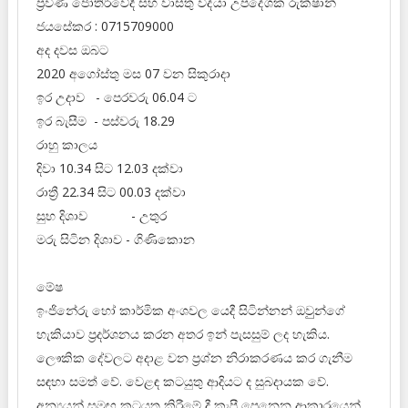
ප්‍රවීණ ජෝතිර්වේදී සහ වාස්තු විද්‍‍යා උපදේශක රුක්ෂාන්
ජයසේකර : 0715709000
අද දවස ඔබට
2020 අගෝස්තු මස 07 වන සිකුරාදා
ඉර උදාව - පෙරවරු 06.04 ට
ඉර බැසීම - පස්වරු 18.29
රාහු කාලය
දිවා 10.34 සිට 12.03 දක්වා
රාත්‍රී 22.34 සිට 00.03 දක්වා
සුභ දිශාව - උතුර
මරු සිටින දිශාව - ගිණිකොන
මේෂ
ඉංජිනේරු හෝ කාර්මික අංශවල යෙදී සිටින්නන් ඔවුුන්ගේ
හැකියාව ප්‍රදර්ශනය කරන අතර ඉන් පැසසුම් ලද හැකිය.
ලෞකික දේවලට අදාළ වන ප්‍රශ්න නිරාකරණය කර ගැනීම
සඳහා සමත් වේ. වෙළඳ කටයුතු ආදියට ද සුබදායක වේ.
අන්‍යයන් සමඟ කටයුතු කිරීමේ දී කැපී පෙනෙන ආකාරයෙන්