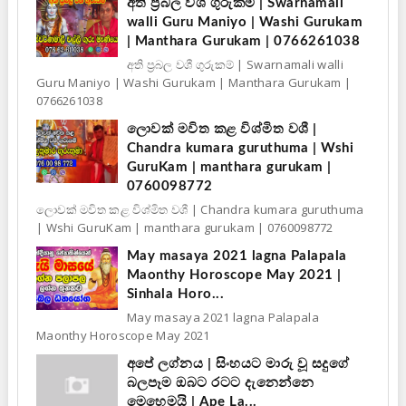
අති ප්‍රබල වශී ගුරුකම් | Swarnamali
walli Guru Maniyo | Washi Gurukam
| Manthara Gurukam | 0766261038
අති ප්‍රබල වශී ගුරුකම් | Swarnamali walli
Guru Maniyo | Washi Gurukam | Manthara Gurukam |
0766261038
ලොවක් මවිත කළ විශ්මිත වශී |
Chandra kumara guruthuma | Wshi
GuruKam | manthara gurukam |
0760098772
ලොවක් මවිත කළ විශ්මිත වශී | Chandra kumara guruthuma
| Wshi GuruKam | manthara gurukam | 0760098772
May masaya 2021 lagna Palapala
Maonthy Horoscope May 2021 |
Sinhala Horo...
May masaya 2021 lagna Palapala
Maonthy Horoscope May 2021
අපේ ලග්නය | සිංහයට මාරු වූ සදුගේ
බලපෑම ඔබට රටට දැනෙන්නෙ
මෙහෙමයි | Ape La...