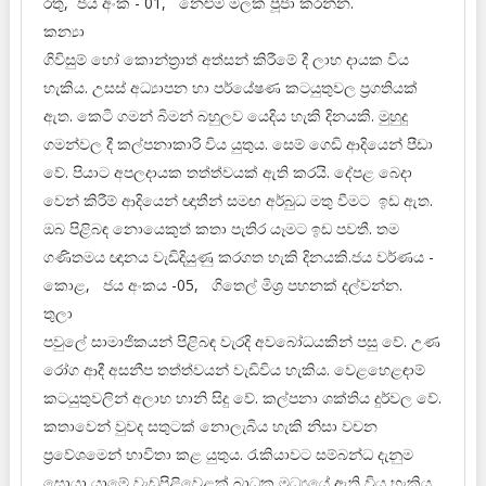
රතු, ජය අංක - 01, නෙළුම් මලක් පූජා කරන්න.
කන්‍යා
ගිවිසුම් හෝ කොන්ත්‍රාත් අත්සන් කිරීමේ දී ලාභ දායක විය
හැකිය. උසස් අධ්‍යාපන හා පර්යේෂණ කටයුතුවල ප්‍රගතියක්
ඇත. කෙටි ගමන් බිමන් බහුලව යෙදිය හැකි දිනයකි. මුහුදු
ගමන්වල දී කල්පනාකාරි විය යුතුය. සෙම් ගෙඩි ආදියෙන් පීඩා
වේ. පියාට අපලදායක තත්ත්වයක් ඇති කරයි. දේපළ බෙදා
වෙන් කිරීම් ආදියෙන් ඥාතීන් සමඟ අර්බුධ මතු වීමට ඉඩ ඇත.
ඔබ පිළිබඳ නොයෙකුත් කතා පැතිර යෑමට ඉඩ පවතී. තම
ගණිතමය ඥානය වැඩිදියුණු කරගත හැකි දිනයකි.ජය වර්ණය -
කොළ, ජය අංකය -05, ගිතෙල් මිශ්‍ර පහනක් දල්වන්න.
තුලා
පවුලේ සාමාජිකයන් පිළිබඳ වැරදි අවබෝධයකින් පසු වේ. උණ
රෝග ආදී අසනීප තත්ත්වයන් වැඩිවිය හැකිය. වෙළහෙළඳාම්
කටයුතුවලින් අලාභ හානි සිදු වේ. කල්පනා ශක්තිය දුර්වල වේ.
කතාවෙන් වුවද සතුටක් නොලැබිය හැකි නිසා වචන
ප්‍රවේශමෙන් භාවිතා කළ යුතුය. රැකියාවට සම්බන්ධ දැනුම
සොයා යාමේ වැඩපිළිවෙළක් බාධක මධ්‍යයේ ඇති විය හැකිය.