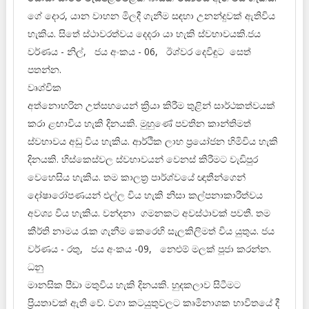
ගේ දොර, යාන වාහන මිලදී ගැනීම සඳහා උනන්දුවක් ඇතිවිය
හැකිය. සිතේ ස්ථාවරත්වය දෙදරා යා හැකි ස්වභාවයකි.ජය
වර්ණය - නිල්, ජය අංකය - 06, ඊශ්වර දෙවිඳුට සෙත්
පතන්න.
වෘශ්චික
අත්නොහරින උත්සහයෙන් ක්‍රියා කිරීම තුළින් සාර්ථකත්වයක්
කරා ළඟාවිය හැකි දිනයකි. මුහුණේ පවතින කාන්තිමත්
ස්වභාවය අඩු විය හැකිය. ආර්ථික ලාභ ප්‍රයෝජන හිමිවිය හැකි
දිනයකි. හිස්කෙස්වල ස්වභාවයන් වෙනස් කිරීමට වැඩිපුර
වෙහෙසිය හැකිය. තම කාලත්‍ර පාර්ශ්වයේ ඥාතීන්ගෙන්
දෝෂාරෝපණයන් එල්ල විය හැකි නිසා කල්පනාකාරීත්වය
අවශ්‍ය විය හැකිය. වන්දනා ගමනකට අවස්ථාවක් පවතී. තම
කීර්ති නාමය රැක ගැනීම කෙරෙහි සැලකිලිමත් විය යුතුය. ජය
වර්ණය - රතු, ජය අංකය -09, නෙළුම් මලක් පූජා කරන්න.
ධනු
මානසික පීඩා මතුවිය හැකි දිනයකි. හුදකලාව සිටීමට
ප්‍රියතාවක් ඇති වේ. වගා කටයුතුවලට කෘමිනාශක භාවිතයේ දී