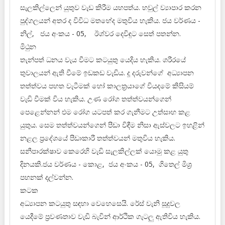
සැලකිල්ලෙන් යුතුව වැඩ කිරීම යහපත්ය. හවුල් ව්‍යාපාර කරන
පුද්ගලයන් අතර ද විවිධ මතභේද මතුවිය හැකිය. ජය වර්ණය -
නිල්, ජය අංකය - 05, ඊශ්වර දෙවිඳුට සෙත් පතන්න.
මිථුන
තැන්පත් ධනය වැය වීමට කටයුතු යෙදිය හැකිය. ශරීරයේ
තුවාලයන් ඇති වීමේ ඉඩකඩ වැඩිය. දූ දරුවන්ගේ අධ්‍යාපන
තත්ත්වය පහත වැටීමක් හෝ කාලත්‍රයාගේ වියදමේ කිසියම්
වැඩි වීමක් විය හැකිය. උණ රෝග තත්ත්වයන්ගෙන්
පෙළෙන්නන් එම රෝග යටපත් කර ගැනීමට උත්සාහ කළ
යුතුය. සෙම තත්ත්වයන්ගෙන් පීඩා විඳීම නිසා ඇස්වලට ඉහළින්
නළල ප්‍රදේශයේ පීඩාකාරී තත්ත්වයන් මතුවිය හැකිය.
සනීපාරක්ෂාව කෙරෙහි වැඩි සැලකිල්ලක් යොමු කළ යුතු
දිනයකි.ජය වර්ණය - කොළ, ජය අංකය - 05, ගිතෙල් මිශ්‍ර
පහනක් දල්වන්න.
කටක
අධ්‍යාපන කටයුතු සඳහා වෙහෙසෙයි. රේස් වැනි සූදුවල
යෙදීමේ ප්‍රවණතාව වැඩි බැවින් ආර්ථික ගැටලු ඇතිවිය හැකිය.