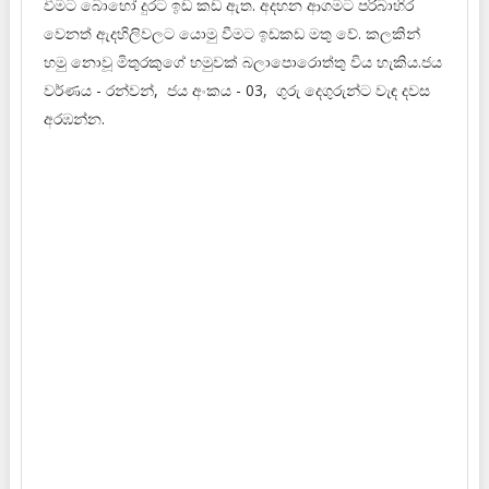
වීමට බොහෝ දුරට ඉඩ කඩ ඇත. අදහන ආගමට පරිබාහිර
වෙනත් ඇදහිලිවලට යොමු වීමට ඉඩකඩ මතු වේ. කලකින්
හමු නොවූ මිතුරකුගේ හමුවක් බලාපොරොත්තු විය හැකිය.ජය
වර්ණය - රන්වන්, ජය අංකය - 03, ගුරු දෙගුරුන්ට වැඳ දවස
අරඹන්න.