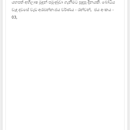
යහපත් අභිලාෂ මුදුන් පමුණුවා ගැනීමට සුදුසු දිනයකි. බෝධිය
වැඳ දවසේ වැඩ අරඹන්න.ජය වර්ණය - රන්වන්, ජය අංකය -
03,