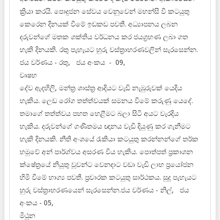
ක්‍රියා කරයි. පොදුජන සේවය වෙනුවෙන් මහන්සි වී කටයුතු
කෙරෙන දිනයක් වීමේ ඉඩකඩ පවතී. අධ්‍යාපනය ලබන
දරුවන්ගේ මතක ශක්තිය වර්ධනය කර ජයග්‍රහණ ලබා ගත
හැකි දිනයකි. රතු පැහැයට හුරු වස්ත්‍රාභරණවලින් සැරසෙන්න.
ජය වර්ණය - රතු, ජය අංකය - 09,
වෘෂභ
දේව ඇදහිලි, මන්ත්‍ර ශාස්ත්‍ර ආදියට වැඩි නැඹුරුවක් යෙදිය
හැකිය. ලෙඩ රෝග තත්ත්වයක් සමනය වීමේ කරුණු යෙදේ.
තමාගේ තත්ත්වය පහත හෙළීමට බලා සිටි අයට වැරදිය
හැකිය. දරුවන්ගේ ගණිතමය ඥානය වැඩි දියුණු කර ගැනීමට
හැකි දිනයකි. නීති අංශයේ රැකියා කටයුතු කරන්නන්ගේ තර්ක
හමුවේ අන් පාර්ශ්වය අසරණ විය හැකිය. පොත්පත් ප්‍රකාශන
ක්ෂේත්‍රයේ නියුතු වූවන්ට වෙනදාට වඩා වැඩි ලාභ ප්‍රයෝජන
හිමි වීමේ භාග්‍ය පවතී. ප්‍රචාරක කටයුතු සාර්ථකය. සුදු පැහැයට
හුරු වස්ත්‍රාභරණයෙන් සැරසෙන්න.ජය වර්ණය - නිල්, ජය
අංකය - 05,
මිථුන