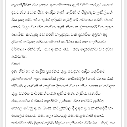
සැලකිලිමත් විය යුතුය. අසාත්මිකතා ඇති වීමට කරුණු යෙදේ.
දරුවන්ට රෝග පීඩා යෙදිය හැකි බැවින් ඒ පිළිබඳ සැලකිලිමත්
විය යුතු වේ. ණය තුරස් ආදියට පැටලීමේ අවකාශ පවතී. රහස්
සතුරු බලවේග හිස එසවිය හැකි නිසා කල්පනාකාරී විය යුතුය.
ආගමික කටයුතු කෙරෙහි නැඹුරුතාවක් දැක්වීම තුළින් අද
දවසේ කටයුතු බොහොමයක් සාර්ථක කර ගත හැකිය.ජය
වර්ණය - රන්වන්, ජය අංකය -03, ගුරු දෙගුරුන්ට වැඳ දවස
අරඹන්න.
මකර
දණ හිස් හා ඒ ආශ්‍රිත ප්‍රදේශය තුළ වේදනා ආදිය මතුවීමේ
ප්‍රවණතාවක් ඇත. කොමිස් ලබන මාර්ගවලින් හෝ ධනය රැස්
කිරීමේ ආශාවකින් පසුවන දිනයක් විය හැකිය. සහකාර සබඳතා
තුළ එතරම් සාර්ථකත්වයක් දැකිය නොහැකිය. සමාජීය
ජයග්‍රහණය හිමිකර ගැනීමට උත්සාහ වන තරමට ප්‍රතිඵල
නොලැබෙනු ඇත. බැංකු කටයුතුවල දී ද අදාළ කොන්දේසි හා
පොලිය සොයා නොබලා කටයුතු නොකළහොත් අමාරු
තත්ත්වයන්ට මුහුණපෑමට සිදුවිය හැකිය.ජය වර්ණය - නිල්, ජය