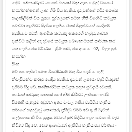
ප්‍රේම සබඳතාවලට යහපත් දිනයක් වනු ඇත. හවුල් ව්‍යාපාර
කරන්නන්ගෙන් ලාභ හිමි විය හැකිය. දරුවන්ගේ ශරීර සෞඛ්‍ය
සැලකිලිමත් විය යුතුය. පුද්ගලයන් සමඟ නීති විරෝධී කටයුතු
පවත්වා ගැනීමට සිදුවිය හැකිය. රහස් මිත්‍රත්වයන් යෙදීමේ
හැකියාව පවතී. ආගමික කටයුතු කෙරෙහි නැඹුරුතාවක්
දැක්වීම තුළින් අද දවසේ කටයුතු බොහොමයක් සාර්ථක කර
ගත හැකිය.ජය වර්ණය - ක්‍රීම් පාට, ජය අංකය - 02, විළඳ පූජා
කරන්න.
සිංහ
මව් පස ඥාතීන් සමඟ විරෝධකම් මතු විය හැකිය. කුලී
නිවැසියන්ට කරදර යෙදිය හැකිය. දරුවන් උදෙසා වැඩි වියදමක්
දැරීමට සිදු වේ. කෘෂිකාර්මික කටයුතු සඳහා සුබදායී දවසකි.
භාරගත් කටයුතු කෙසේ හෝ නිම කිරීමට උත්සාහ කරයි.
සිතෙහි සැනසුම අඩුවන අතර චංචල ගතිය වැඩිවිය හැකිය.
තමාගේ සැඟවුණු තොරතුරු ප්‍රසිද්ධ වීමට ඉඩ ඇති බැවින්
කල්පනාකාරී විය යුතුය. මවගේ සුබ සිද්ධිය ගැන වෙහෙසී වැඩ
කිරීමට සිදු වේ. සෙම් ආබාධයන් ඇතිවිය හැකිය.ජය වර්ණය -