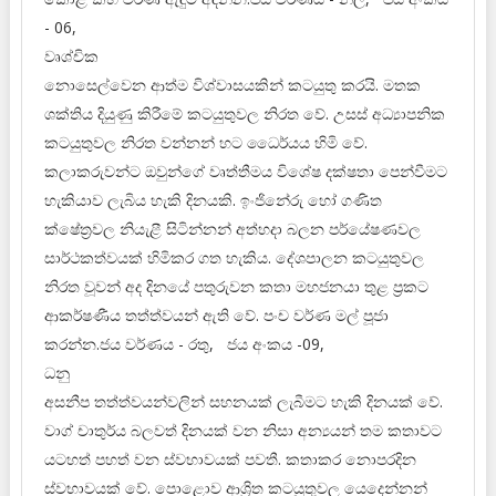
- 06,
වෘශ්චික
නොසෙල්වෙන ආත්ම විශ්වාසයකින් කටයුතු කරයි. මතක
ශක්තිය දියුණු කිරීමේ කටයුතුවල නිරත වේ. උසස් අධ්‍යාපනික
කටයුතුවල නිරත වන්නන් හට ධෛර්යය හිමි වේ.
කලාකරුවන්ට ඔවුන්ගේ වෘත්තීමය විශේෂ දක්ෂතා පෙන්වීමට
හැකියාව ලැබිය හැකි දිනයකි. ඉංජිනේරු හෝ ගණිත
ක්ෂේත්‍රවල නියැළී සිටින්නන් අත්හදා බලන පර්යේෂණවල
සාර්ථකත්වයක් හිමිකර ගත හැකිය. දේශපාලන කටයුතුවල
නිරත වූවන් අද දිනයේ පතුරුවන කතා මහජනයා තුළ ප්‍රකට
ආකර්ෂණීය තත්ත්වයන් ඇති වේ. පංච වර්ණ මල් පූජා
කරන්න.ජය වර්ණය - රතු, ජය අංකය -09,
ධනු
අසනීප තත්ත්වයන්වලින් සහනයක් ලැබීමට හැකි දිනයක් වේ.
වාග් චාතුර්ය බලවත් දිනයක් වන නිසා අන්‍යයන් තම කතාවට
යටහත් පහත් වන ස්වභාවයක් පවතී. කතාකර නොපරදින
ස්වභාවයක් වේ. පොළොව ආශ්‍රිත කටයුතුවල යෙදෙන්නන්