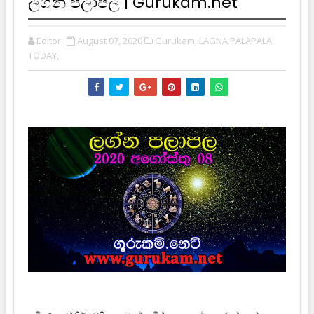
ලග්න පලාපල | Gurukam.net
Editor
August 07, 2020
Gurukam,
LAGNA PALAPALA
TODAY,