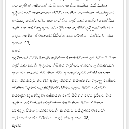
හට මැණික් ආදියෙන් වාසි සහගත විය හැකිය. රැකීරක්ෂා
ආදියේ පදවි තානාන්තර හිමිවිය හැකිය. ආරක්ෂක ක්ෂේත්‍රයේ
කටයුතු කරන්නන්ට තම වෘත්තිය හැකියාව හොඳින් පෙන්විය
හැකි දිනයක් වනු ඇත. ණය දීම් සහ ගැනීම්වලදී ප්‍රවේශම් විය
යුතුය. අද දින නිර්මාංශව සිටින්න.ජය වර්ණය - රන්වන්, ජය
අංකය -03,
මකර
අද දිනයේ ඔබට ඕනෑම ගැටළුකාරී තත්ත්වයක් දරා සිටීමේ මනා
හැකියාව පවතී. ආදායම් හිමිකර ගැනීමට ගන්නා උත්සාහයන්
අපතේ නොයයි. එම නිසා ඒවා අතහැර දැමීම අවාසි සහගත
වේ. සහකරුට තරමක අපල සහගත සෞඛ්‍යමය ගැටලු යෙදීමට
පවතින බැවින් සැලකිලිමත්ව සිටිය යුතුය. ඔබට විරුද්ධව
යෙදෙන කුමන්ත්‍රණ ආදියෙන් බේරී සිටීමට වෙර දැරීමට විය
හැකිය. දරුවන්ගේ හිතුවක්කාරකම් නිසා ඔබගේ මනස
ව්‍යාකූල වීමේ ඉඩකඩ පවතී. කහපාට වස්ත්‍රාභරණයෙන්
සැරසෙන්න.ජය වර්ණය - නිල්, ජය අංකය -08,
කුම්භ