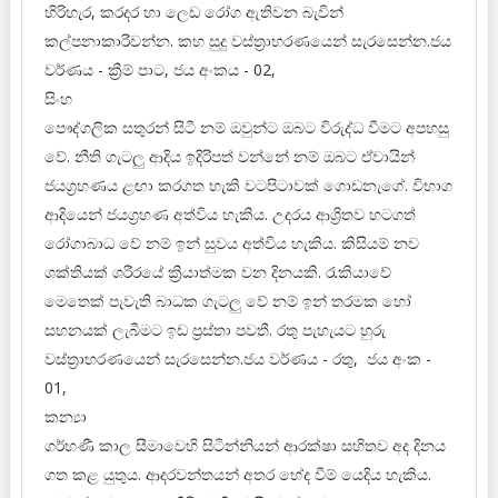
හිරිහැර, කරදර හා ලෙඩ රෝග ඇතිවන බැවින්
කල්පනාකාරීවන්න. කහ සුදු වස්ත්‍රාභරණයෙන් සැරසෙන්න.ජය
වර්ණය - ක්‍රීම් පාට, ජය අංකය - 02,
සිංහ
පෞද්ගලික සතුරන් සිටී නම් ඔවුන්ට ඔබට විරුද්ධ වීමට අපහසු
වේ. නීති ගැටලු ආදිය ඉදිරිපත් වන්නේ නම් ඔබට ඒවායින්
ජයග්‍රහණය ළඟා කරගත හැකි වටපිටාවක් ගොඩනැගේ. විභාග
ආදියෙන් ජයග්‍රහණ අත්විය හැකිය. උදරය ආශ්‍රිතව හටගත්
රෝගාබාධ වේ නම් ඉන් සුවය අත්විය හැකිය. කිසියම් නව
ශක්තියක් ශරීරයේ ක්‍රියාත්මක වන දිනයකි. රැකියාවේ
මෙතෙක් පැවැති බාධක ගැටලු වේ නම් ඉන් තරමක හෝ
සහනයක් ලැබීමට ඉඩ ප්‍රස්තා පවතී. රතු පැහැයට හුරු
වස්ත්‍රාභරණයෙන් සැරසෙන්න.ජය වර්ණය - රතු, ජය අංක -
01,
කන්‍යා
ගර්භණී කාල සීමාවෙහි සිටින්නියන් ආරක්ෂා සහිතව අද දිනය
ගත කළ යුතුය. ආදරවන්තයන් අතර භේද වීම් යෙදිය හැකිය.