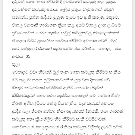
දරුවන් සමඟ කතා කිරීමේ දී ඉවසීමෙන් කටයුතු කළ යුතුය.
දරුවන්ගේ කටයුතු සොයා බැලිය යුතුය. නැතහොත් ඔවුන්
සම්බන්ධ ප්‍රශ්න ආදියට මුහුණ පෑමට ඉඩ ඇති කරුණු මතුවේ.
විශාල ව්‍යාපෘති භාරගෙන ක්‍රියා කළ අයට විශාල ලාභ ලැබීමේ
ප්‍රවණතාවක් යෙදිය හැකිය. හවුල් කටයුතුවල නියැළෙන්නන්
ඒ සඳහා විවිධ ප්‍රයෝජන භාවිතා කිරීමට අවකාශ පවතී. නිල්
පාට වස්ත්‍රාභරණයෙන් සැරසෙන්න.ජය වර්ණය - කොළ, ජය
අංකය -05,
තුලා
වෙනදාට වඩා නිවසහි මුල් තැන ගෙන කටයුතු කිරීමට හැකිය.
ඔබ තුළ මානසික ප්‍රමුදිතභාවයකින් යුතු වන දිනයක් වේ.
ඕනෑම කටයුත්තක් ඉවසීමක් ඇතිව කෙරෙන බැවින්
කිසිවෙකුටත් ඔබව තරහ ගැස්විය නොහැකි වේ. ගන්නා තීන්දු
තීරණ අභිවෘද්ධියට හේතු විය හැකිය. සෑම කටයුත්තකටම
දුරදිග බලා තීරණ ගන්නා නිසා අද යහපත් දිනයකි. තමා භාරගත්
කටයුතු ඉතා ක්‍රියාශීලීව නිම කිරීමට හැකි වටපිටාවක්
ගොඩනැගේ. කාලත්‍රයාගේ රැකියා කටයුතු වලින්ද ලැබීම් පවතී.
කොළ කහ වර්ණ ඇඳුම් අඳින්න.ජය වර්ණය - නිල්, ජය අංකය