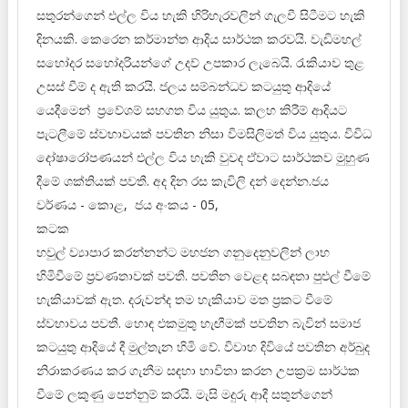
සතුරන්ගෙන් එල්ල විය හැකි හිරිහැරවලින් ගැලවී සිටීමට හැකි
දිනයකි. කෙරෙන කර්මාන්ත ආදිය සාර්ථක කරවයි. වැඩිමහල්
සහෝදර සහෝදරියන්ගේ උදව් උපකාර ලැබෙයි. රැකියාව තුළ
උසස් වීම් ද ඇති කරයි. ජලය සම්බන්ධව කටයුතු ආදියේ
යෙදීමෙන් ප්‍රවේශම් සහගත විය යුතුය. කලහ කිරීම් ආදියට
පැටලීමේ ස්වභාවයක් පවතින නිසා විමසිලිමත් විය යුතුය. විවිධ
දෝෂාරෝපණයන් එල්ල විය හැකි වුවද ඒවාට සාර්ථකව මුහුණ
දීමේ ශක්තියක් පවතී. අද දින රස කැවිලි දන් දෙන්න.ජය
වර්ණය - කොළ, ජය අංකය - 05,
කටක
හවුල් ව්‍යාපාර කරන්නන්ට මහජන ගනුදෙනුවලින් ලාභ
හිමිවීමේ ප්‍රවණතාවක් පවතී. පවතින වෙළඳ සබඳතා පුළුල් වීමේ
හැකියාවක් ඇත. දරුවන්ද තම හැකියාව මත ප්‍රකට වීමේ
ස්වභාවය පවතී. හොඳ එකමුතු හැඟීමක් පවතින බැවින් සමාජ
කටයුතු ආදියේ දී මුල්තැන හිමි වේ. විවාහ දිවියේ පවතින අර්බුද
නිරාකරණය කර ගැනීම සඳහා භාවිතා කරන උපක්‍රම සාර්ථක
වීමේ ලකුණු පෙන්නුම් කරයි. මැසි මදුරු ආදී සතුන්ගෙන්