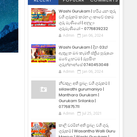
RECENT
POPULAR
COMMENTS
Washi Gurukam | හරිය යන තුරු
වශී ගුරුකම් කරන ලංකාවේ එකම
ගුරු මෑණියෝ | අනුලා
ගුරුමෑණියෝ - 0776839232
Admin
Jan 06, 2024
Washi Gurukam | දින 03ක්
ඇතුළත ඔබ කැමති ස්ත්‍රිය පුරුෂයා
ඔබේ ළඟටම | රූපසිංහ
ගුරුන්නාන්සේ 0740453048
Admin
Jan 06, 2024
නීචකුල අති ප්‍රබල වශී ගුරුකම් |
siilawathi gurumaniyo |
Manthara Gurukam |
Gurukam Srilanka |
0776875711
Admin
Jul 25, 2021
කාලි වරමින් අති ප්‍රබල වශී ගුරු
ගුරුකම් | Wasantha Walli Guru
Maniyo | Washi Gurukam |