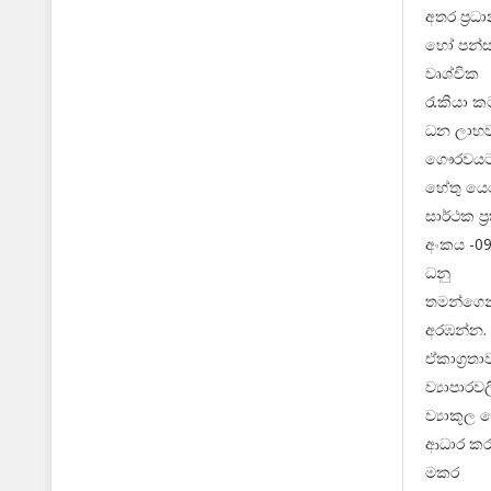
අතර ප්‍ර
හෝ පන්සල
වෘශ්චික
රැකියා කට
ධන ලාභවල
ගෞරවයට ප
හේතු යෙද
සාර්ථක ප්
අංකය -0
ධනු
තමන්ගෙන්
අරඹන්න. 
ඒකාග්‍රත
ව්‍යාපාර
ව්‍යාකූල
ආධාර කර
මකර