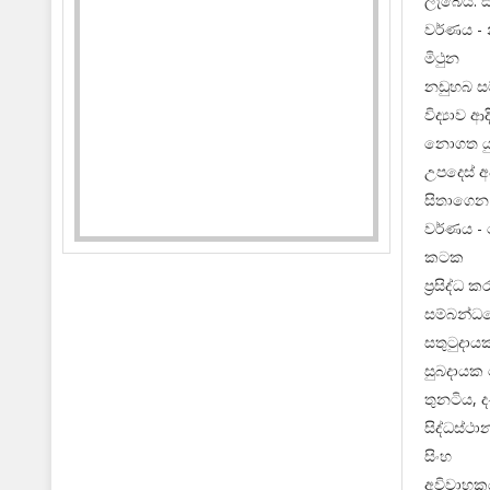
ලැබෙයි. ස
වර්ණය - 
මිථුන
නඩුහබ සම
විද්‍යාව 
නොගත යුත
උපදෙස් අ
සිතාගෙන 
වර්ණය -
කටක
ප්‍රසිද්ධ
සම්බන්ධ
සතුටුදාය
සුබදායක ව
තුනටිය, 
සිද්ධස්ථා
සිංහ
අවිවාහක