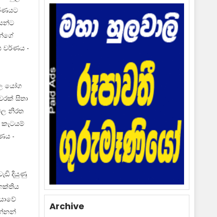
ණකරණයට
කයන්ට
ුන්ගේ
ය වර්ණය -
ගල යෝග
වරක් සිතා
ුවල නිරත
, කැටයම්
්ණය -
ි දියුණු
ක්තිය
ියාවේ
Archive
රන්නන්