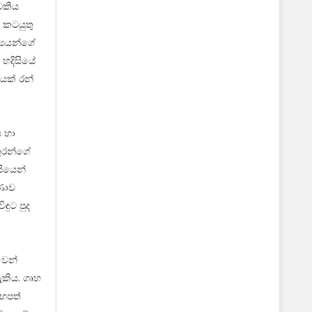
වකීය
 කටයුතු
්‍යයන්ගේ
 හදිසියේ
ණයක් රන්
ය හා
තුරන්ගේ
සියෙන්
ුණාව
ඳුට පුද
වෙන්
ැකිය. ගෘහ
යහපත්