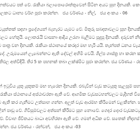
ධානත්වයට පත් වේ. රැකියා බලාපොරොත්තුවෙන් සිටින අයට සුභ දිනයකි. 
කට ධාන්‍ය වර්ග පූජා කරන්න. ජය වර්ණය - නිල්, ජය අංකය - 06
යුත්තක් සඳහා ප්‍රදේශයන් බැහැරට යෑමට වේ. මිතුරු සබඳතාවලට සුභ දිනයකි.
ට හේතුයි. ලොතරැයි වාසනා ආදිය උරගා බැලීමට සුදුසු දිනයකි. දරුවන් න
ාත්‍ර වන දිනයකි. රැකියා ස්ථානයේ කරදර මඟ හැරී යයි. තැන්පත් ධනය වැ
ේ. උරුමයෙන් ලැබෙන්නට ඇති දේවල් අහිමි වෙයි. ශිල්ප ශාස්ත්‍ර හා කරන 
‍රතිඵල අත්විඳි‍යි. තිර 5 ක පහනක් තබා ලක්ෂ්මීට පූජා කරන්න. ජය වර්ණය - 
9
 ඉටුවිය යුතු යුතුකම් මඟ හැරෙන දිනයකි. එබැවින් වැඩ කටයුතු සැලසුම් 
රැකියා ස්ථානයේ අස්ථාවරතා ඇති වේ. ආගමික වැඩසටහන්වලට මැදිහත් වීම
ාව ඇති කර ගැනීමට උත්සාහ ගන්න. අලුත් වැඩ ආරම්භ කිරීමෙන් වළකින්න. හ
වලින් පාඩු වේ. ගිවිසුම්වලට අත්සන් කිරීමට සුභ නොවේ. ගෙදර දොර වැඩකටය
 වේ. විවාහ ජීවිතයට බාධා අවහිරතා ඇති වේ. ගමන් අධික වේ. සතෙක් නිදහස්
න්න. ජය වර්ණය - රන්වන්, ජය අංකය -03