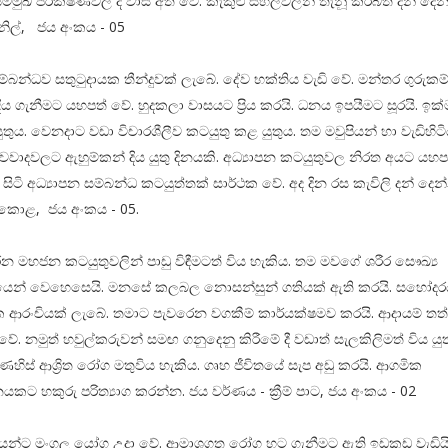
ම්මුඛ පරීක්ෂණවල දී වාසි අත් වේ. කැකුළු සහල්වලින් තැනූ කිරිබත් දන් දෙ
නිල්, ජය අංකය - 05
්බන්ධව සතුටුදායක තීන්දුවක් ලැබේ. දේව භක්තිය වැඩි වේ. මන්තර ගුරුකම්
ආදිය ගැනීමට යහපත් වේ. හුදකලා වාසයට ප්‍රිය කරයි. ධනය ඉපයීමට සූරයි. ඉක
ුය. වෙනදාට වඩා විචාරශීලීව කටයුතු කළ යුතුය. තම මවුපියන් හා වැඩිහි
වවාදවලට ඇහුම්කන් දිය යුතු දිනයකි. අධ්‍යාපන කටයුතුවල නිරත අයට යහපත
සිටි අධ්‍යාපන සම්බන්ධ කටයුත්තක් සාර්ථක වේ. අද දින රස කැවිලි දන් දෙන
 කොළ, ජය අංකය - 05.
 කරන මහජන කටයුතුවලින් පාඩු විඳීමටත් විය හැකිය. තම මවගේ ශරීර සෞඛ්‍ය
යෙන් වෙහෙසෙයි. මනසේ කලබල නොසන්සුන් ගතියක් ඇති කරයි. සහෝදර
ක ආරංචියක් ලැබේ. තමාට පැවරෙන වගකීම් කාර්යක්ෂමව කරයි. ආදායම් තත
ේ. නමුත් හවුල්කරුවන් සමඟ ගනුදෙනු කිරීමේ දී වඩාත් සැලකිලිමත් විය යුත
දණහිස් ආශ්‍රිත රෝග මතුවිය හැකිය. ගෘහ ජීවිතයේ සැප අඩු කරයි. ආගමික
නයකට හකුරු පරිත්‍යාග කරන්න. ජය වර්ණය - ක්‍රීම් පාට, ජය අංකය - 02
යන්ට මංගල යෝග උදා වේ. ආමාශගත රෝග හට ගැනීමට ඇති ඉඩකඩ වැඩියි.