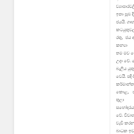
ව්‍යාපාරව
ඉතා සුබ 
ජයයි. ගෘ
කටයුතුවල
රතු, ජය 
කන්‍යා
තම මව ව
උදා වේ. 
බැලිය යුත
වෙයි. පදි
කර්මාන්ත
කොළ, ජ
තුලා
සහෝදරයකු
වේ. විව
වැඩි කරන
බාධක ඉවත්