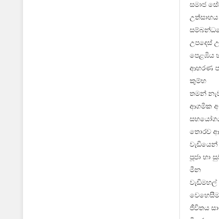
සමාජ සේව
උත්සාහය 
සම්බන්ධය
උපදෙස් උ
පෙළඹිය හ
ආභරණ පළඳ
කුම්භ
තමන් නැව
ආගමික අංශ
සහයෝගය ල
තොරව ආදා
වැඩියෙන්
පූජා හා ස
මීන
වැඩිමහල්
වෙහෙසීමට
ජීවිතය ස