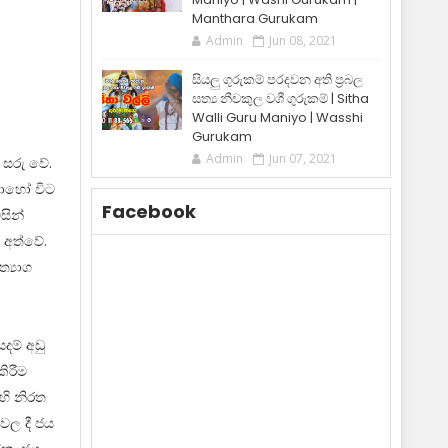
Manthara Gurukam
Admin
Jun 08, 2021
සියලු ගුරුකම් පරදවන අති ප්‍රබල
සත්‍ය නීචකුල වශී ගුරුකම් | Sitha
Walli Guru Maniyo | Wasshi
Gurukam
Admin
Jun 07, 2021
 සරු වේ.
බොහෝ විට
Facebook
සින්
 අත්වේ.
්‍යාග
දම් අඩු
ිරීම
හි නිරත
වල දී ජය