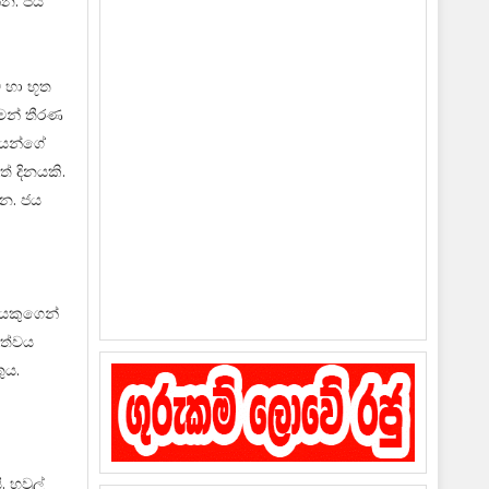
න්න. ජය
 හා භූත
්මන් තීරණ
ටියන්ගේ
් දිනයකි.
්න. ජය
යකුගෙන්
්ත්වය
ුය.
 හවුල්