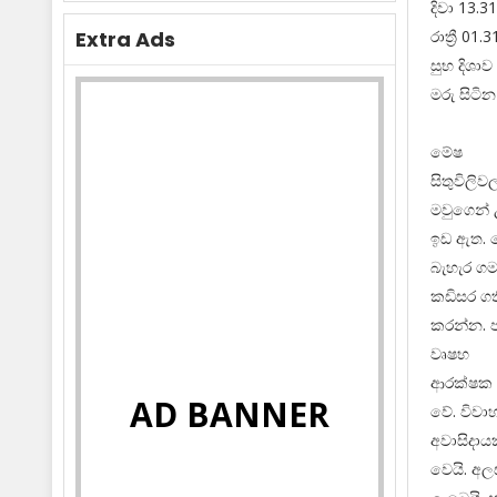
දිවා 13.3
රාත්‍රී 01
Extra Ads
සුභ දි
මරු සිටින
මේෂ
සිතුවිලි
මවුගෙන් 
ඉඩ ඇත. ත
බැහැර ගම
කඩිසර ගති
කරන්න. 
වෘෂභ
ආරක්ෂක අ
AD BANNER
වේ. විවා
අවාසිදාය
වෙයි. අල