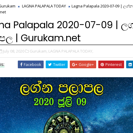
Gurukam
LAGNA PALAPALA TODAY
Lagna Palapala 2020-07-09 | ලග්
net
na Palapala 2020-07-09 | ල
පල | Gurukam.net
July 08, 2020
Gurukam,
LAGNA PALAPALA TODAY,
is:
Facebook
Twitter
Google+
Pinterest