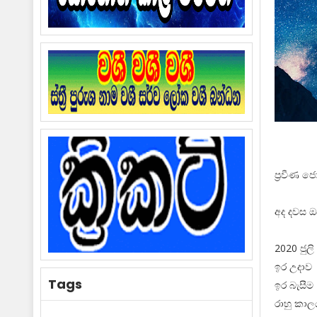
ප්‍රවීණ ජ
අද දවස 
2020 ජුලි
ඉර උදාව 
Tags
ඉර බැසීම 
රාහු කාල