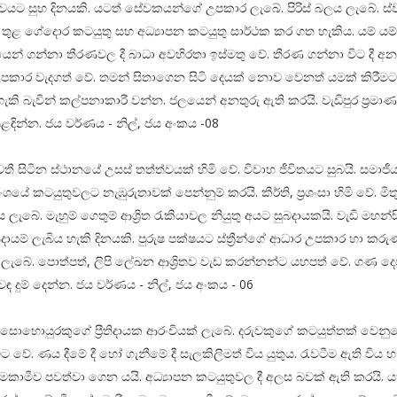
යට සුභ දිනයකි. යටත් සේවකයන්ගේ උපකාර ලැබේ. පිරිස් බලය ලැබේ. ස්
තුළ ගේදොර කටයුතු සහ අධ්‍යාපන කටයුතු සාර්ථක කර ගත හැකිය. යම් යම්
ෙන් ගන්නා තීරණවල දී බාධා අවහිරතා ඉස්මතු වේ. තීරණ ගන්නා විට දී අන
පකාර වැදගත් වේ. තමන් සිතාගෙන සිටි දෙයක් නොව වෙනත් යමක් කිරීමට
ැකි බැවින් කල්පනාකාරී වන්න. ජලයෙන් අනතුරු ඇති කරයි. වැඩිපුර ප්‍රමා
ින්න. ජය වර්ණය - නිල්, ජය අංකය -08
තී සිටින ස්ථානයේ උසස් තත්ත්වයක් හිමි වේ. විවාහ ජීවිතයට සුබයි. සමාජී
යේ කටයුතුවලට නැඹුරුතාවක් පෙන්නුම් කරයි. කීර්ති, ප්‍රශංසා හිමි වේ. මි
ැබේ. මැහුම් ගෙතුම් ආශ්‍රිත රැකියාවල නියුතු අයට සුබදායකයි. වැඩි මහන්
යම් ලැබිය හැකි දිනයකි. පුරුෂ පක්ෂයට ස්ත්‍රීන්ගේ ආධාර උපකාර හා කර
 ලැබේ. පොත්පත්, ලිපි ලේඛන ආශ්‍රිතව වැඩ කරන්නන්ට යහපත් වේ. ගණ දෙවි
ුවඳ දුම් දෙන්න. ජය වර්ණය - නිල්, ජය අංකය - 06
 සොහොයුරකුගේ ප්‍රීතිදායක ආරංචියක් ලැබේ. දරුවකුගේ කටයුත්තක් වෙනු
 වේ. ණය දීමේ දී හෝ ගැනීමේ දී සැලකිලිමත් විය යුතුය. රැවටීම ඇති විය හ
ාමකාමීව පවත්වා ගෙන යයි. අධ්‍යාපන කටයුතුවල දී අලස බවක් ඇති කරයි. 