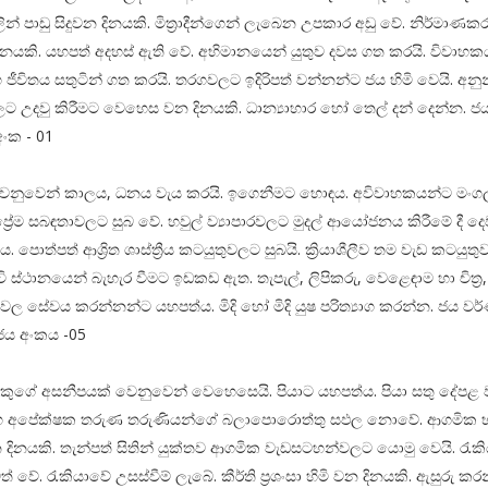
ලින් පාඩු සිදුවන දිනයකි. මිත්‍රාදීන්ගෙන් ලැබෙන උපකාර අඩු වේ. නිර්මා
දිනයකි. යහපත් අදහස් ඇති වේ. අභිමානයෙන් යුතුව දවස ගත කරයි. විවාහ
හ ජීවිතය සතුටින් ගත කරයි. තරගවලට ඉදිරිපත් වන්නන්ට ජය හිමි වෙයි. අන
ට උදවු කිරීමට වෙහෙස වන දිනයකි. ධාන්‍යාහාර හෝ තෙල් දන් දෙන්න. ජ
අංක - 01
ෙනුවෙන් කාලය, ධනය වැය කරයි. ඉගෙනීමට හොඳය. අවිවාහකයන්ට මං
ප්‍රේම සබඳතාවලට සුබ වේ. හවුල් ව්‍යාපාරවලට මුදල් ආයෝජනය කිරීමේ දී දෙ
ුය. පොත්පත් ආශ්‍රිත ශාස්ත්‍රීය කටයුතුවලට සුබයි. ක්‍රියාශීලීව තම වැඩ කටයුත
ංචි ස්ථානයෙන් බැහැර වීමට ඉඩකඩ ඇත. තැපැල්, ලිපිකරු, වෙළෙඳාම හා චිත්‍ර
වල සේවය කරන්නන්ට යහපත්ය. මිදි හෝ මිදි යුෂ පරිත්‍යාග කරන්න. ජය වර
ය අංකය -05
ගේ අසනීපයක් වෙනුවෙන් වෙහෙසෙයි. පියාට යහපත්ය. පියා සතු දේපළ වැඩ
ාහ අපේක්ෂක තරුණ තරුණියන්ගේ බලාපොරොත්තු සඵල නොවේ. ආගමික භ
 දිනයකි. තැන්පත් සිතින් යුක්තව ආගමික වැඩසටහන්වලට යොමු වෙයි. රැක
 වේ. රැකියාවේ උසස්වීම් ලැබේ. කීර්ති ප්‍රශංසා හිමි වන දිනයකි. ඇසුරු ක