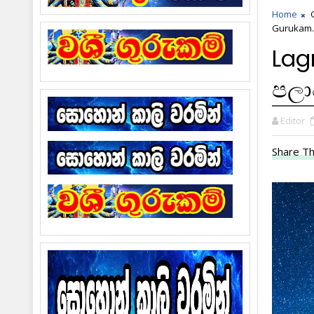
Home
Gurukam.
Lag
පලා
Editor
Share Th