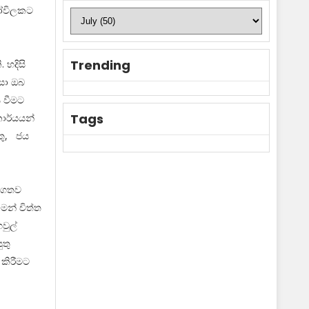
කෝවිලකට
Trending
 හදිසි
ිසා ඔබ
ය වීමට
Tags
කාර්යයන්
රතු, ජය
සහගතව
ෙන් චිත්ත
වුල්
ුතු
 කිරීමට