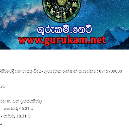
ෝතිර්වේදී සහ වාස්තු විද්‍‍යා උපදේශක රුක්ෂාන් ජයසේකර : 0715709000
ඔබට
 මස 09 වන බ්‍රහස්පතින්දා
- පෙරවරු 06.01 ට
- පස්වරු 18.31 ට
ය