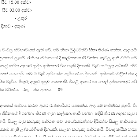
1 සිට 15.00 දක්වා
.31 සිට 03.00 දක්වා
ශාව - උතුර
 දිශාව - දකුණ
වල චංචල ස්වභාවයක් ඇති වේ. එම නිසා බුද්ධිමත්ව සිතා තීරණ ගන්න. ආදායම්
උපකාර ලැබේ. රැකියා ස්ථානයේ දී කල්පනාකාරී වන්න. ගැටලු ඇති වීමට 
ෙල් සහිත ආහාර ආදිය අහිතකර විය හැකි දිනයකි. වැඩ කටයුතු අධිකයි. නිව
නක් යෙදෙයි. තමාට වැඩි අභියෝග පැමිණෙන දිනයකි. අභියෝගවලින් ජය ද
ය වැඩිය. මිතුරු ඇසුර අසුබ ගෙනෙයි. වියළි ආහාර හා තෙල් දුප්පතෙකුට පරිත
ජය වර්ණය - රතු, ජය අංකය - 09
ංශයේ සේවය කරන අයට රාජකාරියට යහපත්ය. ආදායම් තත්ත්වය සුබයි. විය
හ ජීවිතයේ දී ගන්නා තීරණ ගැන කල්පනාකාරී වන්න. හදිසි තීරණ අනුව වැඩ ක
කයි. සියලු වැඩ කටයුතු සාර්ථක වේ. ධෛර්යවන්තව දිරිමත්ව සියලු කාර්යයෙ
සකම නැති උද්යෝගිමත් දිනයකි. පාලන කටයුතු සාර්ථකයි. විවාද කථික තරග