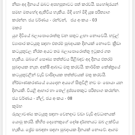
නිසා අද දිනයේ ඔබට අපහසුතාවට පත් කරවයි. සහෝදරයන්
සමඟ මතභේද ඇතිවිය හැකිය. මිදි හෝ මිදි යුෂ පරිත්‍යාග
කරන්න. ජය වර්ණය - රන්වන්, ජය අංකය - 03
මකර
යුග දිවියේ බලාපොරොත්තු වන සතුට ළඟා නොවෙයි. හවුල්
ව්‍යාපාර කටයුතු සඳහා එතරම් සුබදායක දිනයක් නොවේ. ක්‍රීඩා
කටයුතුවල නිරත අයට තම බලාපොරොත්තු ඉටුකර ගත
හැකිය. ඔබගේ සෞඛ්‍ය තත්ත්වය පිළිබඳව අද දිනය එතරම්
සුබදායක නැත. අක්ෂි ආබාධ මතු කරවයි. කාර්මික කේෂ්ත්‍රයේ
කටයුතුවලින් වැඩි වාසිදායක තත්ත්වයක් මතු කරවයි.
නිර්මාණකරණයේ යෙදෙන අයගේ සිතුවිලි නව මං සොයා යන
දිනයකි. වියළි ආහාර හා තෙල් දුප්පතෙකුට පරිත්‍යාග කරන්න.
ජය වර්ණය - නිල්, ජය අංකය - 08
කුම්භ
රූපලාවණ්‍ය කටයුතු සඳහා වෙනදාට වඩා වැඩි අවධානයක්
යොමු කරයි. කිහිප දෙනෙකුගේ දෝෂ දර්ශනයට ඔබ ලක්විය
හැකිය. ප්‍රේම සබඳතා සඳහා සුබදායක දිනයක් නොවේ. ආගම