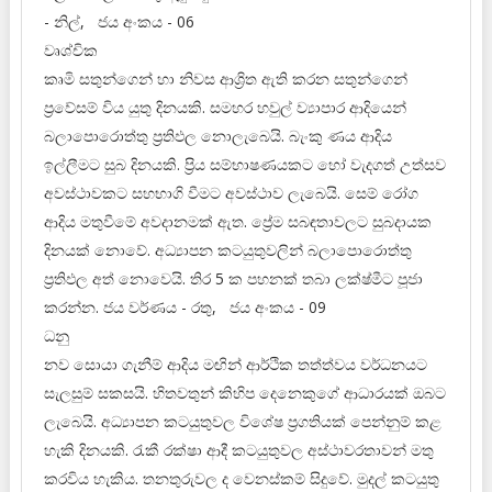
- නිල්, ජය අංකය - 06
වෘශ්චික
කෘමි සතුන්ගෙන් හා නිවස ආශ්‍රිත ඇති කරන සතුන්ගෙන්
ප්‍රවේසම් විය යුතු දිනයකි. සමහර හවුල් ව්‍යාපාර ආදියෙන්
බලාපොරොත්තු ප්‍රතිඵල නොලැබෙයි. බැංකු ණය ආදිය
ඉල්ලීමට සුබ දිනයකි. ප්‍රිය සම්භාෂණයකට හෝ වැදගත් උත්සව
අවස්ථාවකට සහභාගි වීමට අවස්ථාව ලැබෙයි. සෙම් රෝග
ආදිය මතුවීමේ අවදානමක් ඇත. ප්‍රේම සබඳතාවලට සුබදායක
දිනයක් නොවේ. අධ්‍යාපන කටයුතුවලින් බලාපොරොත්තු
ප්‍රතිඵල අත් නොවෙයි. තිර 5 ක පහනක් තබා ලක්ෂ්මීට පූජා
කරන්න. ජය වර්ණය - රතු, ජය අංකය - 09
ධනු
නව සොයා ගැනීම් ආදිය මඟින් ආර්ථික තත්ත්වය වර්ධනයට
සැලසුම් සකසයි. හිතවතුන් කිහිප දෙනෙකුගේ ආධාරයක් ඔබට
ලැබෙයි. අධ්‍යාපන කටයුතුවල විශේෂ ප්‍රගතියක් පෙන්නුම් කළ
හැකි දිනයකි. රැකී රක්ෂා ආදී කටයුතුවල අස්ථාවරතාවන් මතු
කරවිය හැකිය. තනතුරුවල ද වෙනස්කම් සිදුවේ. මුදල් කටයුතු