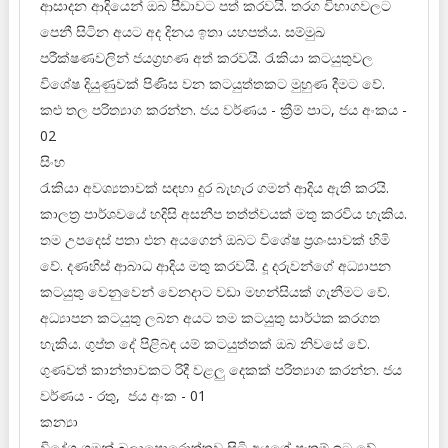
ආසාදන ආදියෙන් ඔබ පීඩාවට පත් කරවයි. තරග විභාගවලට
පෙනී සිටින අයට අද දිනය ඉතා යහපත්ය. සම්මුඛ
පරීක්ෂණවලින් ජයග්‍රහණ අත් කරවයි. රැකියා කටයුතුවල
විශේෂ දියුණුවක් පිණිස වන කටයුත්තකට මුහුණ දීමට වේ.
කළු තල පරිත්‍යාග කරන්න. ජය වර්ණය - ක්‍රීම් පාට, ජය අංකය -
02
සිංහ
රැකියා අවශ්‍යතාවක් සඳහා දුර බැහැර ගමන් ආදිය ඇති කරයි.
කාලත්‍ර පාර්ශවයේ හදිසි අසනීප තත්ත්වයක් මතු කරවිය හැකිය.
තම උපදෙස් පතා එන අයගෙන් ඔබට විශේෂ ප්‍රශංසාවක් හිමි
වේ. දණහිස් ආබාධ ආදිය මතු කරවයි. දූ දරුවන්ගේ අධ්‍යාපන
කටයුතු වෙනුවෙන් වෙනදාට වඩා මහන්සියක් ගැනීමට වේ.
අධ්‍යාපන කටයුතු ලබන අයට තම කටයුතු සාර්ථක කරගත
හැකිය. ගුප්ත දේ පිළිබඳ යම් කටයුත්තක් ඔබ නිවසේ වේ.
ගුණවත් කාන්තාවකට රිදී වළලු දෙකක් පරිත්‍යාග කරන්න. ජය
වර්ණය - රතු, ජය අංක - 01
කන්‍යා
විදේශ ගමන් බලාපොරොත්තුව සිටි අයගේ පැතුම් ඉටු වේ.