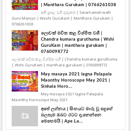
| Manthara Gurukam | 0766261038
අති ප්‍රබල වශී ගුරුකම් | Swarnamali walli
Guru Maniyo | Washi Gurukam | Manthara Gurukam |
0766261038
ලොවක් මවිත කළ විශ්මිත වශී |
Chandra kumara guruthuma | Wshi
GuruKam | manthara gurukam |
0760098772
ලොවක් මවිත කළ විශ්මිත වශී | Chandra kumara guruthuma
| Wshi GuruKam | manthara gurukam | 0760098772
May masaya 2021 lagna Palapala
Maonthy Horoscope May 2021 |
Sinhala Horo...
May masaya 2021 lagna Palapala
Maonthy Horoscope May 2021
අපේ ලග්නය | සිංහයට මාරු වූ සදුගේ
බලපෑම ඔබට රටට දැනෙන්නෙ
මෙහෙමයි | Ape La...