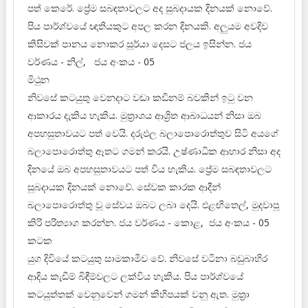
පත් කෙරේ. ප්‍රේම සබඳතාවලට අද සුබදායක දිනයක් නොවේ.
පිය පාර්ශ්වයේ ඥාතියකුට අපල කරන දිනයකි. අලුයම අවදිව
කිසිවක් පානය නොකර සූර්යා දෙසට ජලය ඉසින්න. ජය
වර්ණය - නිල්, ජය අංකය - 05
මිථුන
නිවසේ කටයුතු වෙනදාට වඩා කඩිනම් බවකින් ඉටු වන
ආකාරය දැකිය හැකිය. මුත්‍රාශය ආශ්‍රිත ආබාධයන් නිසා ඔබ
අපහසුතාවයට පත් වෙයි. දරුඵල බලාපොරොත්තුව සිටි අයගේ
බලාපොරොත්තු ඈතට ගමන් කරයි. උෂ්ණාධික ආහාර නිසා අද
දිනයේ ඔබ අපහසුතාවයට පත් විය හැකිය. ප්‍රේම සබඳතාවලට
සුබදායක දිනයක් නොවේ. සේවක කාරක ආදීන්
බලාපොරොත්තු වූ සේවය ඔබට ලබා දෙයි. එළඟිතෙල්, මුදවාපු
කිරි පරිත්‍යාග කරන්න. ජය වර්ණය - කොළ, ජය අංකය - 05
කටක
යුග දිවියේ කටයුතු සාමකාමීව වේ. නිවසේ වටිනා බඩුබාහිර
ආදිය කැඩීම් බිඳීම්වලට ලක්විය හැකිය. පිය පාර්ශ්වයේ
කටයුත්තක් වෙනුවෙන් ගමන් කිහිපයක් වනු ඇත. මුත්‍රා