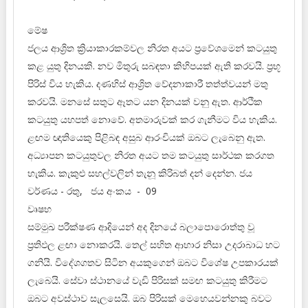
මේෂ
ජලය ආශ්‍රිත ක්‍රියාකාරකම්වල නිරත අයට ප්‍රවේශමෙන් කටයුතු
කළ යුතු දිනයකි. නව මිතුරු සබඳතා කිහිපයක් ඇති කරවයි. ප්‍රභූ
පිරිස් විය හැකිය. දණහිස් ආශ්‍රිත වේදනාකාරී තත්ත්වයන් මතු
කරවයි. මනසේ සතුට ඈතට යන දිනයක් වනු ඇත. ආර්ථික
කටයුතු යහපත් නොවේ. අතමාරුවක් කර ගැනීමට විය හැකිය.
ළඟම ඥාතියෙකු පිළිබඳ අසුබ ආරංචියක් ඔබට ලැබෙනු ඇත.
අධ්‍යාපන කටයුතුවල නිරත අයට තම කටයුතු සාර්ථක කරගත
හැකිය. කැකුළු සහල්වලින් තැනූ කිරිබත් දන් දෙන්න. ජය
වර්ණය - රතු, ජය අංකය - 09
වෘෂභ
සම්මුඛ පරීක්ෂණ ආදියෙන් අද දිනයේ බලාපොරොත්තු වූ
ප්‍රතිඵල ළඟා නොකරයි. තෙල් සහිත ආහාර නිසා උදරාබාධ හට
ගනියි. විදේශගතව සිටින අයකුගෙන් ඔබට විශේෂ උපකාරයක්
ලැබෙයි. සේවා ස්ථානයේ වැඩි පිරිසක් සමඟ කටයුතු කිරීමට
ඔබට අවස්ථාව සැලසෙයි. ඔබ පිරිසක් මෙහෙයවන්නකු බවට