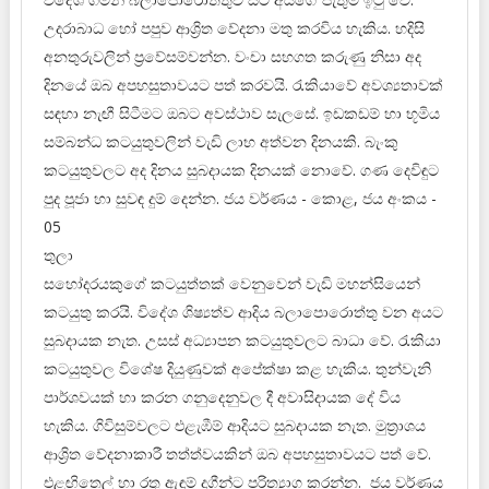
උදරාබාධ හෝ පපුව ආශ්‍රිත වේදනා මතු කරවිය හැකිය. හදිසි
අනතුරුවලින් ප්‍රවේසම්වන්න. වංචා සහගත කරුණු නිසා අද
දිනයේ ඔබ අපහසුතාවයට පත් කරවයි. රැකියාවේ අවශ්‍යතාවක්
සඳහා නැඟී සිටීමට ඔබට අවස්ථාව සැලසේ. ඉඩකඩම් හා භූමිය
සම්බන්ධ කටයුතුවලින් වැඩි ලාභ අත්වන දිනයකි. බැංකු
කටයුතුවලට අද දිනය සුබදායක දිනයක් නොවේ. ගණ දෙවිඳුට
පුද පූජා හා සුවඳ දුම් දෙන්න. ජය වර්ණය - කොළ, ජය අංකය -
05
තුලා
සහෝදරයකුගේ කටයුත්තක් වෙනුවෙන් වැඩි මහන්සියෙන්
කටයුතු කරයි. විදේශ ශිෂ්‍යත්ව ආදිය බලාපොරොත්තු වන අයට
සුබදායක නැත. උසස් අධ්‍යාපන කටයුතුවලට බාධා වේ. රැකියා
කටයුතුවල විශේෂ දියුණුවක් අපේක්ෂා කළ හැකිය. තුන්වැනි
පාර්ශවයක් හා කරන ගනුදෙනුවල දී අවාසිදායක දේ විය
හැකිය. ගිවිසුම්වලට එළැඹීම් ආදියට සුබදායක නැත. මුත්‍රාශය
ආශ්‍රිත වේදනාකාරී තත්ත්වයකින් ඔබ අපහසුතාවයට පත් වේ.
එළඟිතෙල් හා රතු ඇඳුම් දුගීන්ට පරිත්‍යාග කරන්න. ජය වර්ණය