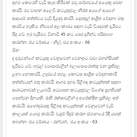
දහම කෙරෙහි වැඩි කැප කිරීමක් මවු පාර්ශවයේ අයෙකු සමඟ
කරයි. රථ වාහන අලෙවි කටයුතුවල නිරත අයගේ අයගේ
ආදායම් තත්ත්වය වැඩි දියුණු කරයි. දෙපතුල් ආශ්‍රිත වේදනා මතු
කරවිය හැකිය. නිවසේ අලංකාරය සඳහා වැඩි වියදමක් දැරීමට
සිදු වේ. ඉර බැසීමට විනාඩි 45 කට පෙර දුගීන්ට පරිත්‍යාග
කරන්න. ජය වර්ණය - නිල්, ජය අංකය - 06
මීන
දූ දරුවන්ගේ කටයුතු වෙනුවෙන් වෙනදාට වඩා මහන්සියක්
දැරීමට වේ. හවුල් ව්‍යාපාරවලින් බලාපොරොත්තු වන ප්‍රතිඵල
ළඟා නොකරයි. උදරයේ පහළ කොටස ආශ්‍රිත වේදනාකාරී
තත්ත්වයන් මතු කරවයි. ආගම දහම පිළිබඳ කටයුත්තක් සඳහා
ආරාධනාවක් ලැබෙයි. අධ්‍යාපන කටයුතුවල විශේෂ ප්‍රගතියක්
පෙන්වන දිනයකි. රැකී රක්ෂාවලින් ද අපේක්ෂිත ප්‍රතිඵල අත්
කරවයි. සහෝදරයකු පිළිබඳ කටයුත්තක් වෙනුවෙන් වැඩි
කාලයක් යොමු කරවයි. වැඳුම් පිදුම් කරන ස්ථානයේ රිදී යමක්
තබන්න. ජය වර්ණය - රන්වන්, ජය අංකය - 03.