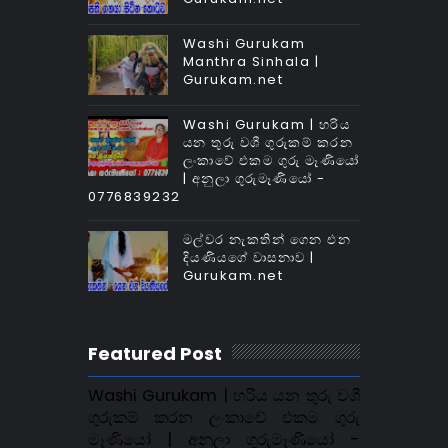
Washi Gurukam
Manthra Sinhala |
Gurukam.net
Washi Gurukam | හරිය
යන තුරු වශී ගුරුකම් කරන
ලංකාවේ එකම ගුරු මෑණියෝ
| අනුලා ගුරුමෑණියෝ -
0776839232
මල්වර නැකතින් ගෙන එන
දියණියගේ වාසනාව |
Gurukam.net
Featured Post
Washi Gurukam | හරිය යන තුරු වශී
ගුරුකම් කරන ලංකාවේ එකම ගුරු
මෑණියෝ | අනුලා ගුරුමෑණියෝ -