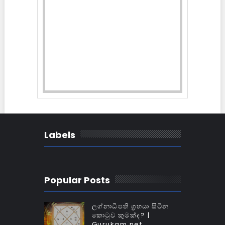
Labels
Popular Posts
ලග්නාධිපති ග්‍රහයා සිටින
කොටුව කුමක්‌ද? |
Gurukam.net