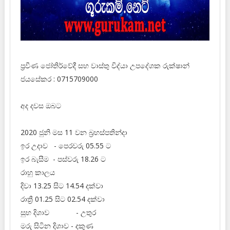
ප්‍රවීණ ජෝතිර්වේදී සහ වාස්තු විද්‍‍යා උපදේශක රුක්ෂාන්
ජයසේකර : 0715709000
අද දවස ඔබට
2020 ජුනි මස 11 වන බ්‍රහස්පතින්දා
ඉර උදාව - පෙරවරු 05.55 ට
ඉර බැසීම - පස්වරු 18.26 ට
රාහු කාලය
දිවා 13.25 සිට 14.54 දක්වා
රාත්‍රී 01.25 සිට 02.54 දක්වා
සුභ දිශාව - උතුර
මරු සිටින දිශාව - දකුණ