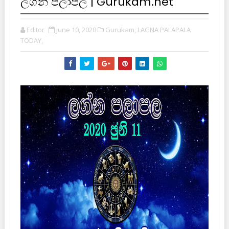
ලග්න පලාපල | Gurukam.net
Editor
June 10, 2020
Gurukam,
LAGNA PALAPALA
TODAY,