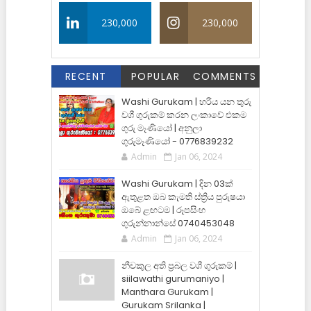
230,000
230,000
RECENT
POPULAR
COMMENTS
Washi Gurukam | හරිය යන තුරු
වශී ගුරුකම් කරන ලංකාවේ එකම
ගුරු මෑණියෝ | අනුලා
ගුරුමෑණියෝ - 0776839232
Admin
Jan 06, 2024
Washi Gurukam | දින 03ක්
ඇතුළත ඔබ කැමති ස්ත්‍රිය පුරුෂයා
ඔබේ ළඟටම | රූපසිංහ
ගුරුන්නාන්සේ 0740453048
Admin
Jan 06, 2024
නීචකුල අති ප්‍රබල වශී ගුරුකම් |
siilawathi gurumaniyo |
Manthara Gurukam |
Gurukam Srilanka |