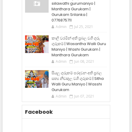
siilawathi gurumaniyo |
Manthara Gurukam |
Gurukam Srilanka |
0776875711
Admin
Jul 25, 2021
කාලි වරමින් අති ප්‍රබල වශී ගුරු
ගුරුකම් | Wasantha Walli Guru
Maniyo | Washi Gurukam |
Manthara Gurukam
Admin
Jun 08, 2021
සියලු ගුරුකම් පරදවන අති ප්‍රබල
සත්‍ය නීචකුල වශී ගුරුකම් | Sitha
Walli Guru Maniyo | Wasshi
Gurukam
Admin
Jun 07, 2021
Facebook