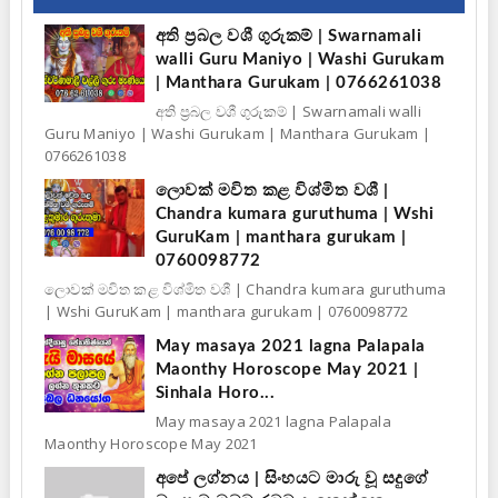
අති ප්‍රබල වශී ගුරුකම් | Swarnamali
walli Guru Maniyo | Washi Gurukam
| Manthara Gurukam | 0766261038
අති ප්‍රබල වශී ගුරුකම් | Swarnamali walli
Guru Maniyo | Washi Gurukam | Manthara Gurukam |
0766261038
ලොවක් මවිත කළ විශ්මිත වශී |
Chandra kumara guruthuma | Wshi
GuruKam | manthara gurukam |
0760098772
ලොවක් මවිත කළ විශ්මිත වශී | Chandra kumara guruthuma
| Wshi GuruKam | manthara gurukam | 0760098772
May masaya 2021 lagna Palapala
Maonthy Horoscope May 2021 |
Sinhala Horo...
May masaya 2021 lagna Palapala
Maonthy Horoscope May 2021
අපේ ලග්නය | සිංහයට මාරු වූ සදුගේ