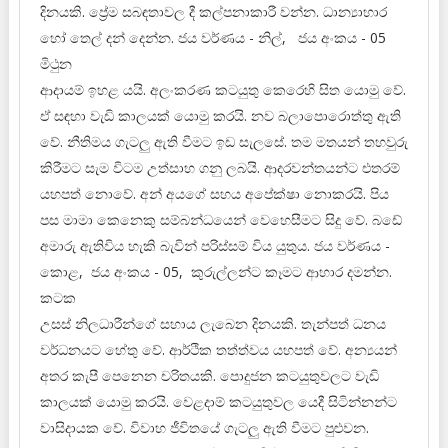
දිනයකි. ප්‍රේම සබඳතාවල දී කල්පනාකාරී වන්න. ධාන්‍යාහාර
හෝ තෙල් දන් දෙන්න. ජය වර්ණය - නිල්, ජය අංකය - 05
මිථුන
ආදායම් ඉහළ යයි. අලංකරණ කටයුතු කෙරෙහි සිත යොමු වේ.
ඒ සඳහා වැඩි කාලයක් යොමු කරයි. නව බලාපොරොත්තු ඇති
වේ. නීතිමය ගැටලු ඇති වීමට ඉඩ සැලසේ. තම මතයන් තහවුරු
කිරීමට සැම විටම උත්සාහ ගනු ලබයි. ආදරවන්තයන්ට එතරම්
යහපත් නොවේ. අන් අයගේ සහය අපේක්ෂා නොකරයි. පිය
පස මාමා කෙනෙකු සම්බන්ධයෙන් වෙහෙසීමට සිදු වේ. බඩේ
අමාරු ඇතිවිය හැකි බැවින් පරිස්සම් විය යුතුය. ජය වර්ණය -
කොළ, ජය අංකය - 05, කුරුල්ලන්ට කෑමට ආහාර දමන්න.
කටක
උසස් නිලධාරීන්ගේ සහාය ලැබෙන දිනයකි. තැන්පත් ධනය
වර්ධනයට හේතු වේ. ආර්ථික තත්ත්වය යහපත් වේ. අන්‍යයන්
අතර කැපී පෙනෙන චරිතයකි. පොදුජන කටයුතුවලට වැඩි
කාලයක් යොමු කරයි. වෙළදාම් කටයුතුවල යෙදී සිටින්නන්ට
වාසිදායක වේ. විවාහ ජීවිතයේ ගැටලු ඇති වීමට පුළුවන.