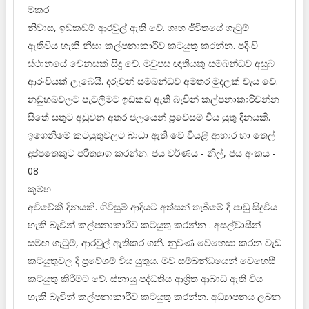
මකර
නිවාස, ඉඩකඩම් ආරවුල් ඇති වේ. ගෘහ ජීවිතයේ ගැටුම්
ඇතිවිය හැකි නිසා කල්පනාකාරීව කටයුතු කරන්න. පදිංචි
ස්ථානයේ වෙනසක් සිදු වේ. මවුපස ඥාතියකු සම්බන්ධව අසුබ
ආරංචියක් ලැබෙයි. දරුවන් සම්බන්ධව අමතර මුදලක් වැය වේ.
නඩුහබවලට පැටලීමට ඉඩකඩ ඇති බැවින් කල්පනාකාරීවන්න
සිතේ සතුට අඩුවන අතර ජලයෙන් ප්‍රවේසම් විය යුතු දිනයකි.
ඉගෙනීමේ කටයුතුවලට බාධා ඇති වේ වියළි ආහාර හා තෙල්
දුප්පතෙකුට පරිත්‍යාග කරන්න. ජය වර්ණය - නිල්, ජය අංකය -
08
කුම්භ
අවිවේකී දිනයකි. ගිවිසුම් ආදියට අත්සන් තැබීමේ දී පාඩු සිදුවිය
හැකි බැවින් කල්පනාකාරීව කටයුතු කරන්න . අසල්වාසීන්
සමඟ ගැටුම්, ආරවුල් ඇතිකර ගනී. නුවණ වෙහෙසා කරන වැඩ
කටයුතුවල දී ප්‍රවේශම් විය යුතුය. මව සම්බන්ධයෙන් වෙහෙසී
කටයුතු කිරීමට වේ. ස්නායු පද්ධතිය ආශ්‍රිත ආබාධ ඇති විය
හැකි බැවින් කල්පනාකාරීව කටයුතු කරන්න. අධ්‍යාපනය ලබන