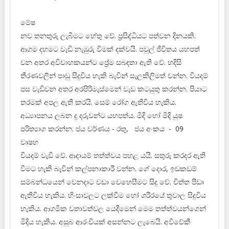
මේෂ
නව තනතුරු ලැබීමට හේතු වේ. ප්‍රසිද්ධියට පත්වන දිනයකි.
ආගම දහමට වැඩි නැඹුරු වීමක් දක්වයි. පවුල් ජීවිතය යහපත්
වන අතර අවිවාහකයන්ට ප්‍රේම සබඳතා ඇති වේ. හදිසි
තීරණවලින් පාඩු සිදුවිය හැකි බැවින් සැලකිලිමත් වන්න. වියදම්
පස වැඩිවන අතර අරපිරිමැස්මෙන් වැඩ කටයුතු කරන්න. පියාට
තරමක් අපල ඇති කරයි. සෙම් රෝග ඇතිවිය හැකිය.
අධ්‍යාපනය ලබන දූ දරුවන්ට යහපත්ය. මිදි හෝ මිදි යුෂ
පරිත්‍යාග කරන්න. ජය වර්ණය - රතු, ජය අංකය - 09
වෘෂභ
වියදම් වැඩි වේ. ආදායම් තත්ත්වය පහළ යයි. සතුරු කරදර ඇති
වීමට හැකි බැවින් කල්පනාකාරී වන්න. ගේ දොර, ඉඩකඩම්
සම්බන්ධයෙන් වෙනදාට වඩා වෙහෙසීමට සිදු වේ. චිත්ත පීඩා
ඇතිවිය හැකිය. හිංසාවලට ලක්වීම හෝ ශරීරයේ තුවාල සිදුවිය
හැකිය. ආගමික වතාවත්වල යෙදීමෙන් මෙම තත්ත්වයන්ගෙන්
මිදිය හැකිය. අසුබ ආරංචියක් අසන්නට ලැබෙයි. අවිවේකී