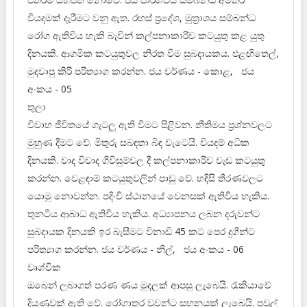
වියදමක් දැරීමට වනු ඇත. රහස් ප්‍රදේශ, මුත්‍රාශය සම්බන්ධ
රෝග ඇතිවිය හැකි බැවින් කල්පනාකාරීව කටයුතු කළ යුතු
දිනයකි. ආගමික කටයුතුවල නිරත වීම සුබදායකය. එළඟිතෙල්,
මුදවාපු කිරි පරිත්‍යාග කරන්න. ජය වර්ණය - කොළ, ජය
අංකය - 05
තුලා
විවාහ ජීවිතයේ ගැටලු ඇති වීමට පිළිවන. නීතිමය ප්‍රශ්නවලට
මුහුණ දීමට වේ. මිතුරු සබඳතා බිඳ වැටෙයි. වියදම් අධික
දිනයකි. වාද විවාද ගිවිසුම්වල දී කල්පනාකාරීව වැඩ කටයුතු
කරන්න. වෙළඳාම් කටයුතුවලින් පාඩු වේ. හදිසි තීරණවලට
යොමු නොවන්න. පදිංචි ස්ථානයේ වෙනසක් ඇතිවිය හැකිය.
තුනටිය ආබාධ ඇතිවිය හැකිය. අධ්‍යාපනය ලබන දරුවන්ට
සුබදායක දිනයකි ඉර බැසීමට විනාඩි 45 කට පෙර දුගීන්ට
පරිත්‍යාග කරන්න. ජය වර්ණය - නිල්, ජය අංකය - 06
වෘශ්චික
ඔබෙන් ලබාගත් පරණ ණය මුදලක් ආපසු ලැබෙයි. රැකියාවේ
දියුණුවක් ඇති වේ. රෝගාතුර වූවන්ට සහනයක් ලැබෙයි. පවුල්