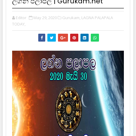
ලග්න පලාපල | Gurukam.net
Editor
May 29, 2020
Gurukam,
LAGNA PALAPALA
TODAY,