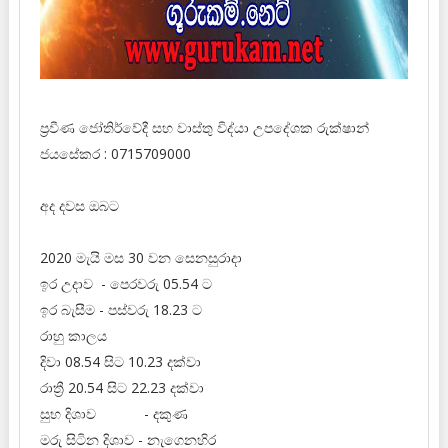
ප්‍රවීණ ජෝතිර්වේදී සහ වාස්තු විද්‍‍යා උපදේශක රුක්ෂාන්
ජයසේකර : 0715709000
අද දවස ඔබට
2020 මැයි මස 30 වන සෙනසුරාදා
ඉර උදාව - පෙරවරු 05.54 ට
ඉර බැසීම - පස්වරු 18.23 ට
රාහු කාලය
දිවා 08.54 සිට 10.23 දක්වා
රාත්‍රී 20.54 සිට 22.23 දක්වා
සුභ දිශාව - දකුණ
මරු සිටින දිශාව - නැගෙනහිර