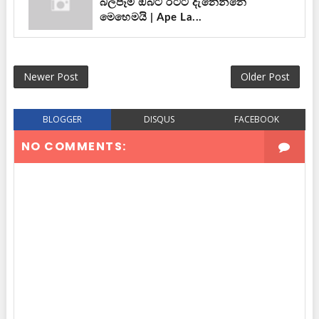
බලපෑම ඔබට රටට දැනෙන්නෙ
මෙහෙමයි | Ape La...
Newer Post
Older Post
BLOGGER
DISQUS
FACEBOOK
NO COMMENTS: