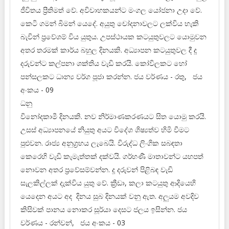
ජීවිතය ප්‍රීතිමත් වේ. අවිවාහකයන්ට මංගල යෝජනා උදා වේ.
කෙටි ගමන් බිමන් යෙදේ. අයුතු චෝදනාවලට ලක්විය හැකි
බැවින් ප්‍රවේශම් විය යුතුය. උපස්ථායක කටයුතුවලට යොමුවන
අතර තරමක් කාර්ය බහුල දිනයකි. අධ්‍යාපන කටයුතුවල දී දූ
දරුවන්ට කල්පනා ශක්තිය වැඩි කරයි. කෝවිලකට හෝ
පන්සලකට ධාන්‍ය වර්ග පූජා කරන්න. ජය වර්ණය - රතු, ජය
අංකය - 09
ධනු
විනෝදකාමී දිනයකි. නව නිර්මාණකරණයට සිත යොමු කරයි.
උසස් අධ්‍යාපනයේ නියුතු අයට විදේශ ශිෂ්‍යත්ව හිමි වීමට
පුළුවන. රාජ්‍ය අනුග්‍රහය ලැබෙයි. විරුද්ධ ලිංගික සබඳතා
කෙරෙහි වැඩි කැමැත්තක් දක්වයි. ගර්භණී මාතාවන්ට යහපත්
නොවන අතර ප්‍රවේසම්වන්න. දූ දරුවන් පිළිබඳ වැඩි
සැලකිල්ලක් දැක්විය යුතු වේ. ක්‍රීඩා, කලා කටයුතු ආදියෙහි
යෙදෙන අයට අද දිනය සුබ දිනයක් වනු ඇත. අලුයම අවදිව
කිසිවක් පානය නොකර සූර්යා දෙසට ජලය ඉසින්න. ජය
වර්ණය - රන්වන්, ජය අංකය - 03