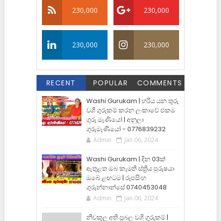
230,000
230,000
230,000
230,000
RECENT
POPULAR
COMMENTS
Washi Gurukam | හරිය යන තුරු
වශී ගුරුකම් කරන ලංකාවේ එකම
ගුරු මෑණියෝ | අනුලා
ගුරුමෑණියෝ - 0776839232
Admin
Jan 06, 2024
Washi Gurukam | දින 03ක්
ඇතුළත ඔබ කැමති ස්ත්‍රිය පුරුෂයා
ඔබේ ළඟටම | රූපසිංහ
ගුරුන්නාන්සේ 0740453048
Admin
Jan 06, 2024
නීචකුල අති ප්‍රබල වශී ගුරුකම් |