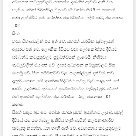
අධ්‍යාපන කටයුතුවලට යහපත්ය. දණහිස් ආබාධ ඇති විය
හැකිය. ගමන් බිමන්වල දී ප්‍රවේශම් වන්න තිර 5 ක පහනක්
තබා ලක්ෂ්මීට පූජා කරන්න. ජය වර්ණය - ක්‍රීම් පාට, ජය අංකය
- 02
සිංහ
තරග විභාගවලින් ජය අත් වේ. යහපත් ධාර්මික පුද්ගලයන්
ඇසුරට පත් වේ. ලෞකික දිවියට වඩා ලෝකෝත්තර දිවියට
සම්බන්ධ කටයුතුවලට ප්‍රමුඛත්වයක් ලැබෙයි. නීතිමය
ගැටලුවලින් ජය අත් වේ. උසස් අධ්‍යාපන කටයුතුවලට සිත
යොමු වේ. පියා සම්බන්ධව වැඩි සැලකිල්ලක් දක්වයි. නව
දැනුම සොයා යයි. ආගමික සිද්ධස්ථානවල වැඩි කාලයක් ගත්
කරයි. උදරාබාධ ආදියෙන් ප්‍රවේසම්වන්න වැඩිපුර ප්‍රමාණයක්
රන් ආභරණ පළඳින්න. ජය වර්ණය - රතු, ජය අංක - 01
කන්‍යා
සිතේ සතුට අඩු වේ. ශෝක ජනක පුවත් අසන්නට ලැබේ. පවුල්
දිවියේ යම් යම් ගැටලු ඇතිවිය හැකි බැවින් කල්පනාකාරීව
කටයුතු කරන්න. ධන හානි ඇති වේ. අධ්‍යාපනය කටයුතුවලට
එතරම් යහපත් නොවේ. පිය පාර්ශ්වය සම්බන්ධ අමතර