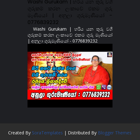
Washi Gurukam | හරිය යන තුරු වශී
ගුරුකම් කරන ලංකාවේ එකම ගුරු
මෑණියෝ | අනුලා ගුරුමෑණියෝ -
0776839232
Washi Gurukam | හරිය යන තුරු වශී
ගුරුකම් කරන ලංකාවේ එකම ගුරු මෑණියෝ
| අනුලා ගුරුමෑණියෝ - 0776839232
Created By
SoraTemplates
| Distributed By
Blogger Themes