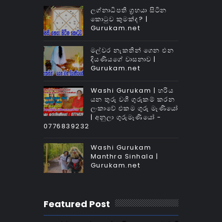
ලග්නාධිපති ග්‍රහයා සිටින
කොටුව කුමක්‌ද? |
Gurukam.net
මල්වර නැකතින් ගෙන එන
දියණියගේ වාසනාව |
Gurukam.net
Washi Gurukam | හරිය
යන තුරු වශී ගුරුකම් කරන
ලංකාවේ එකම ගුරු මෑණියෝ
| අනුලා ගුරුමෑණියෝ -
0776839232
Washi Gurukam
Manthra Sinhala |
Gurukam.net
Featured Post