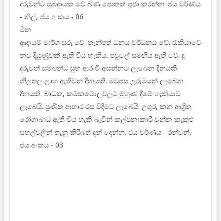
දරුවන්ට සුබදායක වේ බණ පොතක් පූජා කරන්න. ජය වර්ණය
- නිල්, ජය අංකය - 06
මීන
ආදායම් මාර්ග සරු වේ. තැන්පත් ධනය වර්ධනය වේ. රැකියාවේ
නව දියුණුවක් ඇති විය හැකිය. පවුලේ සමඟිය ඇති වේ. දූ
දරුවන් සම්බන්ධ සුභ ආරංචි අසන්නට ලැබෙන දිනයකි.
නිලතල ලාභ ඇතිවන දිනයකි. මවුපස උරුමයන් ලැබෙන
දිනයකි. බාධක, කම්කටොලුවලට මුහුණ දීමේ හැකියාව
ලැබෙයි. ප්‍රණීත ‍ආහාර රස විඳීමට ලැබෙයි. උගුර, කන ආශ්‍රිත
රෝගාබාධ ඇති විය හැකි බැවින් කල්පනාකාරී වන්න කැකුළු
සහල්වලින් තැනූ කිරිබත් දන් දෙන්න. ජය වර්ණය - රන්වන්,
ජය අංකය - 03