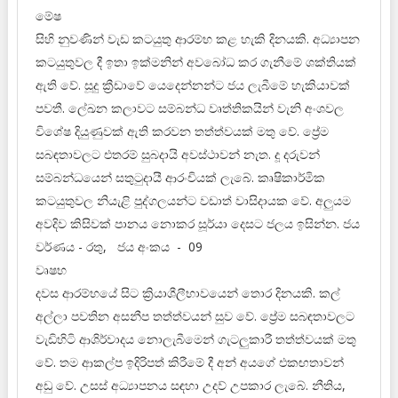
මේෂ
සිහි නුවණින් වැඩ කටයුතු ආරම්භ කළ හැකි දිනයකි. අධ්‍යාපන
කටයුතුවල දී ඉතා ඉක්මනින් අවබෝධ කර ගැනීමේ ශක්තියක්
ඇති වේ. සූදු ක්‍රීඩාවේ යෙදෙන්නන්ට ජය ලැබීමේ හැකියාවක්
පවතී. ලේඛන කලාවට සම්බන්ධ වෘත්තිකයින් වැනි අංශවල
විශේෂ දියුණුවක් ඇති කරවන තත්ත්වයක් මතු වේ. ප්‍රේම
සබඳතාවලට එතරම් සුබදායි අවස්ථාවන් නැත. දූ දරුවන්
සම්බන්ධයෙන් සතුටුදායී ආරංචියක් ලැබේ. කෘෂිකාර්මික
කටයුතුවල නියැළි පුද්ගලයන්ට වඩාත් වාසිදායක වේ. අලුයම
අවදිව කිසිවක් පානය නොකර සූර්යා දෙසට ජලය ඉසින්න. ජය
වර්ණය - රතු, ජය අංකය - 09
වෘෂභ
දවස ආරම්භයේ සිට ක්‍රියාශීලීභාවයෙන් තොර දිනයකි. කල්
අල්ලා පවතින අසනීප තත්ත්වයන් සුව වේ. ප්‍රේම සබඳතාවලට
වැඩිහිටි ආශිර්වාදය නොලැබීමෙන් ගැටලුකාරී තත්ත්වයක් මතු
වේ. තම ආකල්ප ඉදිරිපත් කිරීමේ දී අන් අයගේ එකඟතාවන්
අඩු වේ. උසස් අධ්‍යාපනය සඳහා උදව් උපකාර ලැබේ. නීතිය,