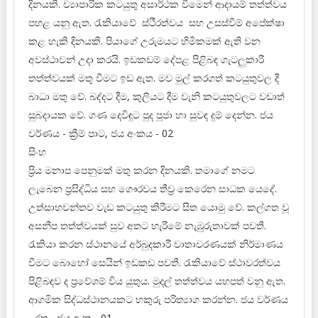
දිනයකි. ව්‍යාපාරික කටයුතු අසාර්ථක වීමෙන් ආදායම් තත්ත්වය
පහළ යනු ඇත. රැකියාවේ ස්ථීරත්වය සහ උසස්වීම් අපේක්ෂා
කළ හැකි දිනයකි. පියාගේ උරුමයට හිමිකමක් ඇති වන
අවස්ථාවන් උදා කරයි. ඉඩකඩම් දේපළ පිළිබඳ ගැටලුකාරී
තත්ත්වයක් මතු වීමට ඉඩ ඇත. මව මුල් කරගත් කටයුතුවල දී
බාධා මතු වේ. බද්දට දීම, කුලියට දීම වැනි කටයුතුවලට වඩාත්
සුබදායක වේ. ගණ දෙවිඳුට පුද පූජා හා සුවඳ දුම් දෙන්න. ජය
වර්ණය - ක්‍රීම් පාට, ජය අංකය - 02
සිංහ
ප්‍රිය මනාප පෙනුමක් මතු කරන දිනයකි. තමාගේ නමට
ලැබෙන ප්‍රසිද්ධිය සහ ගෞරවය තීව්‍ර කෙරෙන සාධක යෙදේ.
උත්සාහවන්තව වැඩ කටයුතු කිරීමට සිත යොමු වේ. කල්ගත වූ
අසනීප තත්ත්වයක් සුව අතට හැරීමේ නැඹුරුතාවක් පවතී.
රැකියා කරන ස්ථානයේ අර්බුදකාරී වාතාවරණයක් නිර්මාණය
වීමට බොහෝ සෙයින් ඉඩකඩ පවතී. රැකියාවේ ස්ථාවරත්වය
පිළිබඳව ද ප්‍රවේශම් විය යුතුය. මුදල් තත්ත්වය යහපත් වනු ඇත.
ආගමික සිද්ධස්ථානයකට හකුරු පරිත්‍යාග කරන්න. ජය වර්ණය
- රතු, ජය අංක - 01