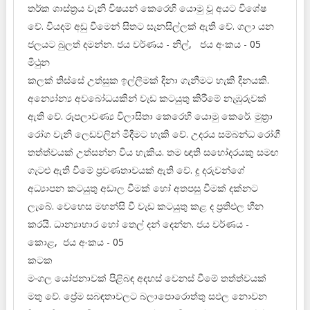
තර්ක ශාස්ත්‍රය වැනි විෂයන් කෙරෙහි යොමු වූ අයට විශේෂ
වේ. වියදම් අඩු වීමෙන් සිතට සැනසිල්ලක් ඇති වේ. ගලා යන
ජලයට බුලත් දමන්න. ජය වර්ණය - නිල්, ජය අංකය - 05
මිථුන
කලක් තිස්සේ උත්සුක ඉල්ලීමක් දිනා ගැනීමට හැකි දිනයකි.
අන්‍යෝන්‍ය අවබෝධයකින් වැඩ කටයුතු කිරීමේ නැඹුරුවක්
ඇති වේ. රූපලාවණ්‍ය විලාසිතා කෙරෙහි යොමු කෙරේ. මුත්‍රා
රෝග වැනි ලෙඩවලින් මිදීමට හැකි වේ. උදරය සම්බන්ධ රෝගී
තත්ත්වයක් උත්සන්න විය හැකිය. තම ඥාති සහෝදරයකු සමඟ
ගැටළු ඇති වීමේ ප්‍රවණතාවයක් ඇති වේ. දූ දරුවන්ගේ
අධ්‍යාපන කටයුතු අඩාල වීමක් හෝ අතපසු වීමක් දක්නට
ලැබේ. වෙහෙස මහන්සි වී වැඩ කටයුතු කළ ද ප්‍රතිඵල හීන
කරයි. ධාන්‍යාහාර හෝ තෙල් දන් දෙන්න. ජය වර්ණය -
කොළ, ජය අංකය - 05
කටක
මංගල යෝජනාවක් පිළිබඳ අදහස් වෙනස් වීමේ තත්ත්වයක්
මතු වේ. ප්‍රේම සබඳතාවලට බලාපොරොත්තු සඵල නොවන