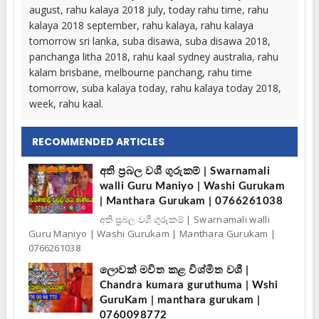
august, rahu kalaya 2018 july, today rahu time, rahu
kalaya 2018 september, rahu kalaya, rahu kalaya
tomorrow sri lanka, suba disawa, suba disawa 2018,
panchanga litha 2018, rahu kaal sydney australia, rahu
kalam brisbane, melbourne panchang, rahu time
tomorrow, suba kalaya today, rahu kalaya today 2018,
week, rahu kaal.
RECOMMENDED ARTICLES
අති ප්‍රබල වශී ගුරුකම් | Swarnamali
walli Guru Maniyo | Washi Gurukam
| Manthara Gurukam | 0766261038
අති ප්‍රබල වශී ගුරුකම් | Swarnamali walli
Guru Maniyo | Washi Gurukam | Manthara Gurukam |
0766261038
ලොවක් මවිත කළ විශ්මිත වශී |
Chandra kumara guruthuma | Wshi
GuruKam | manthara gurukam |
0760098772