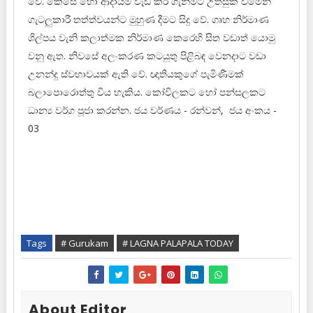
වේ. කෙසේ හෝ ආදායම වැඩි කර ගැනීමට උත්සුක වීමෙන්
ගැටලුකාරී තත්ත්වයන්ට මුහුණ දීමට සිදු වේ. ගෘහ නිර්මාණ
ශිල්පය වැනි කලාත්මක නිර්මාණ කෙරෙහි සිත වඩාත් යොමු
වනු ඇත. නිවසේ අලංකරණ කටයුතු පිළිබඳ වෙනදාට වඩා
උනන්දු ස්වභාවයක් ඇති වේ. ඥාතියකුගේ පැමිණීමක්
බලාපොරොත්තු විය හැකිය. කෝවිලකට හෝ පන්සලකට
ධාන්‍ය වර්ග පූජා කරන්න. ජය වර්ණය - රන්වන්, ජය අංකය -
03
Tags
# Gurukam
# LAGNA PALAPALA TODAY
About Editor