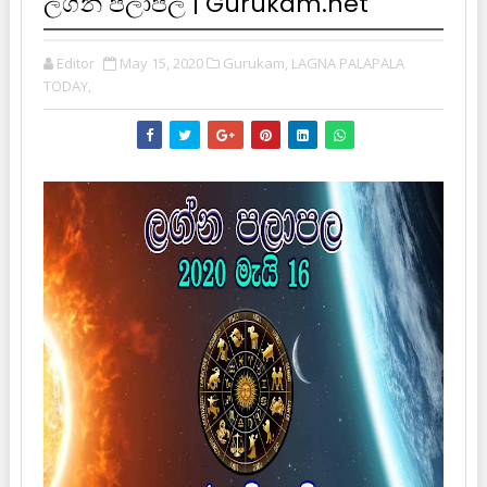
ලග්න පලාපල | Gurukam.net
Editor
May 15, 2020
Gurukam,
LAGNA PALAPALA
TODAY,