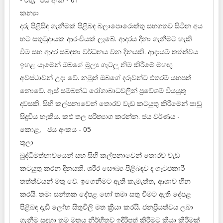
කන්‍යා
දරු පිළිසිඳ ගැනීමක් පිළිබඳ බලාපොරොත්තු සහගතව සිටින අය
හට සතුටුදායක ආරංචියක් ලැබේ. ආදරය දිනා ගැනීමට හැකි
වීම සහ ආදර සබඳතා වර්ධනය වන දිනයකි. ආදායම් තත්ත්වය
ඉහළ යෑමෙන් ඔබගේ මූල්‍ය ගැටලු නිම කිරීමේ මහඟු
අවස්ථාවන් උදා වේ. නමුත් ඔබගේ දරුවන්ට එතරම් යහපත්
නොවේ. ඇස් සම්බන්ධ රෝගාබාධවලින් ප්‍රවේශම් වියයුතු
දවසකි. සිහි කල්පනාවෙන් තොරව වැඩ කටයුතු කිරීමෙන් පාඩු
සිදුවිය හැකිය. කළු තල පරිත්‍යාග කරන්න. ජය වර්ණය -
කොළ, ජය අංකය - 05
තුලා
බුද්ධිමත්භාවයෙන් සහ සිහි කල්පනාවෙන් තොරව වැඩ
කටයුතු කරන දිනයකි. ශරීර සෞඛ්‍ය පිළිබඳව ද ගැටළුකාරී
තත්ත්වයන් මතු වේ. ඉගෙනීමට ඇති කැමැත්ත, ආශාව හීන
කරයි. තමා සන්තක දේපළ හෝ තමා සතු වීමට ඇති දේපළ
පිළිබඳ දැඩි ලෝභ සිතුවිලි මත ක්‍රියා කරයි. ජනප්‍රියත්වය ලබා
ගැනීම සඳහා තම මතය නිර්භීතව ඉදිරිපත් කිරීමට ක්‍රියා කිරීමක්