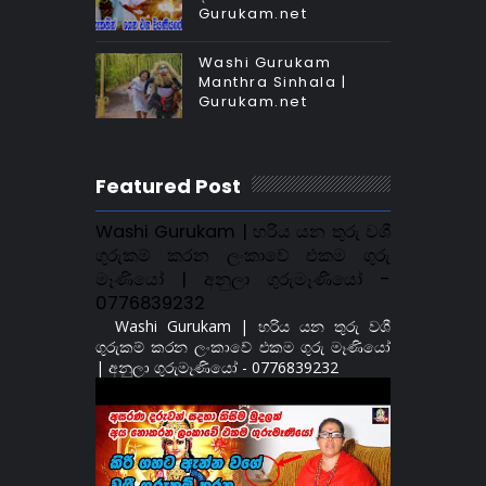
Gurukam.net
Washi Gurukam
Manthra Sinhala |
Gurukam.net
Featured Post
Washi Gurukam | හරිය යන තුරු වශී
ගුරුකම් කරන ලංකාවේ එකම ගුරු
මෑණියෝ | අනුලා ගුරුමෑණියෝ -
0776839232
Washi Gurukam | හරිය යන තුරු වශී
ගුරුකම් කරන ලංකාවේ එකම ගුරු මෑණියෝ
| අනුලා ගුරුමෑණියෝ - 0776839232