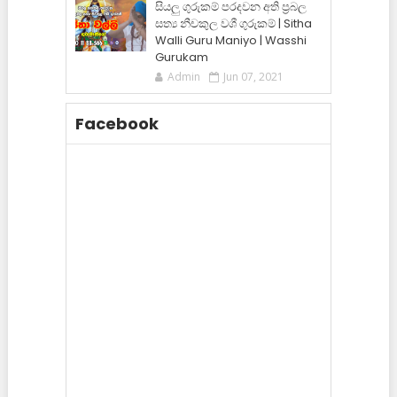
සියලු ගුරුකම් පරදවන අති ප්‍රබල
සත්‍ය නීචකුල වශී ගුරුකම් | Sitha
Walli Guru Maniyo | Wasshi
Gurukam
Admin
Jun 07, 2021
Facebook