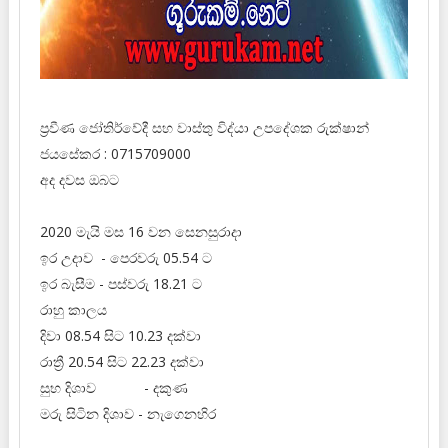
ප්‍රවීණ ජෝතිර්වේදී සහ වාස්තු විද්‍‍යා උපදේශක රුක්ෂාන්
ජයසේකර : 0715709000
අද දවස ඔබට
2020 මැයි මස 16 වන සෙනසුරාදා
ඉර උදාව - පෙරවරු 05.54 ට
ඉර බැසීම - පස්වරු 18.21 ට
රාහු කාලය
දිවා 08.54 සිට 10.23 දක්වා
රාත්‍රී 20.54 සිට 22.23 දක්වා
සුභ දිශාව - දකුණ
මරු සිටින දිශාව - නැගෙනහිර