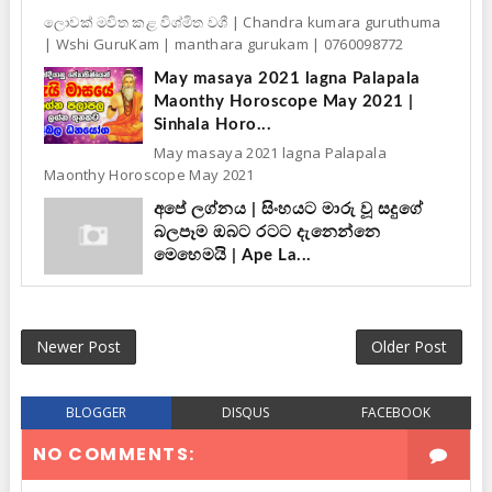
ලොවක් මවිත කළ විශ්මිත වශී | Chandra kumara guruthuma
| Wshi GuruKam | manthara gurukam | 0760098772
May masaya 2021 lagna Palapala
Maonthy Horoscope May 2021 |
Sinhala Horo...
May masaya 2021 lagna Palapala
Maonthy Horoscope May 2021
අපේ ලග්නය | සිංහයට මාරු වූ සදුගේ
බලපෑම ඔබට රටට දැනෙන්නෙ
මෙහෙමයි | Ape La...
Newer Post
Older Post
BLOGGER
DISQUS
FACEBOOK
NO COMMENTS: