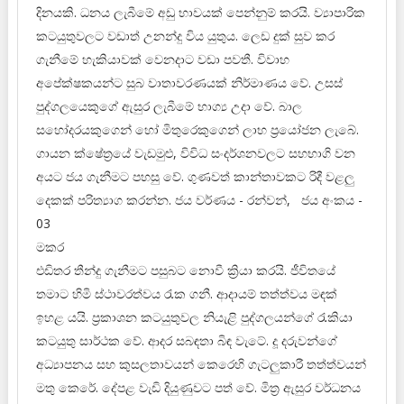
දිනයකි. ධනය ලැබීමේ අඩු භාවයක් පෙන්නුම් කරයි. ව්‍යාපාරික
කටයුතුවලට වඩාත් උනන්දු විය යුතුය. ලෙඩ දුක් සුව කර
ගැනීමේ හැකියාවක් වෙනදාට වඩා පවතී. විවාහ
අපේක්ෂකයන්ට සුබ වාතාවරණයක් නිර්මාණය වේ. උසස්
පුද්ගලයෙකුගේ ඇසුර ලැබීමේ භාග්‍ය උදා වේ. බාල
සහෝදරයකුගෙන් හෝ මිතුරෙකුගෙන් ලාභ ප්‍රයෝජන ලැබේ.
ගායන ක්ෂේත්‍රයේ වැඩමුළු, විවිධ සංදර්ශනවලට සහභාගි වන
අයට ජය ගැනීමට පහසු වේ. ගුණවත් කාන්තාවකට රිදී වළලු
දෙකක් පරිත්‍යාග කරන්න. ජය වර්ණය - රන්වන්, ජය අංකය -
03
මකර
එඩිතර තීන්දු ගැනීමට පසුබට නොවී ක්‍රියා කරයි. ජීවිතයේ
තමාට හිමි ස්ථාවරත්වය රැක ගනී. ආදායම් තත්ත්වය මඳක්
ඉහළ යයි. ප්‍රකාශන කටයුතුවල නියැළි පුද්ගලයන්ගේ රැකියා
කටයුතු සාර්ථක වේ. ආදර සබඳතා බිඳ වැටේ. දූ දරුවන්ගේ
අධ්‍යාපනය සහ කුසලතාවයන් කෙරෙහි ගැටලුකාරී තත්ත්වයන්
මතු කෙරේ. දේපළ වැඩි දියුණුවට පත් වේ. මිත්‍ර ඇසුර වර්ධනය