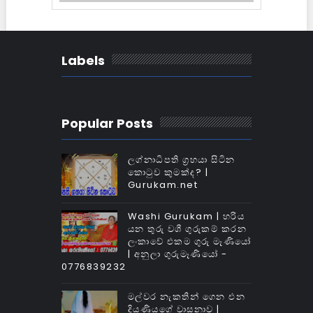
Labels
Popular Posts
ලග්නාධිපති ග්‍රහයා සිටින
කොටුව කුමක්‌ද? |
Gurukam.net
Washi Gurukam | හරිය
යන තුරු වශී ගුරුකම් කරන
ලංකාවේ එකම ගුරු මෑණියෝ
| අනුලා ගුරුමෑණියෝ -
0776839232
මල්වර නැකතින් ගෙන එන
දියණියගේ වාසනාව |