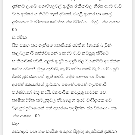
දක්නට ලැබේ. ගොවිපලවල් ආශ්‍රිත රැකියාවල නිරත අයට වැඩි
වාසි අත්කර ගැනීමට හැකි දවසකි. වියළි ආහාර හා තෙල්
දුප්පතෙකුට පරිත්‍යාග කරන්න. ජය වර්ණය - නිල්, ජය අංකය -
06
වෘශ්චික
සිත එකඟ කර ගැනීමේ ශක්තියක් පවතින දිනයක් බැවින්
කලබලකාරී තත්ත්වයෙන් තොරව වැඩ කටයුතු කිරීමේ
හැකියාවක් පවතී. අලුත් ඇඳුම් පැළඳුම් මිල දී ගැනීමට අපේක්ෂා
කරන දවසකි. මුත්‍රා ආබාධ, සැරව සහිත ගෙඩි වැනි රෝග සුව
වීමේ ප්‍රවණතාවක් ඇති කරයි. ප්‍රේම සබඳතා හා විවාහ
අපේක්ෂකයන්ගේ ප්‍රාර්ථනා සම්බන්ධයෙන් ගැටළුකාරී
තත්ත්වයන් මතු කරයි. ව්‍යාපාරික කටයුතු සාර්ථක වේ.
කෘෂිකාර්මික කටයුතුවල නියැළෙන අයට වාසිදායක වේ.
වැඩිපුර ප්‍රමාණයක් රන් ආභරණ පළඳින්න. ජය වර්ණය - රතු,
ජය අංකය - 09
ධනු
වෙනදාට වඩා තම කායික පෙනුම පිළිබඳ කැපවීමක් දක්වන