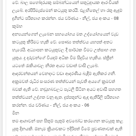
වේ. බාල සහෝදරයකු සම්බන්ධයෙන් සතුටුදායක ආරංචියක්
ලැබේ. අරපිරිමැස්මෙන් කටයුතු කරයි. එළඟිතෙල් හා රතු ඇඳුම්
දුගීන්ට පරිත්‍යාග කරන්න. ජය වර්ණය - නිල්, ජය අංකය - 08
කුම්භ
අන්‍යයන්ගෙන් ලැබෙන සහයෝගය මත උද්යෝගයෙන් වැඩ
කටයුතු කිරීමට හැකි වේ. සෞඛ්‍ය තත්ත්වය යහපත් අතට
හැරෙයි. අධ්‍යාපන කටයුතුවල දී සාර්ථක වීමට උත්සාහ ගත
යුතුය. දූ දරුවන්ගේ වියදම් අධික වීම සිදුවිය හැකිය. ස්ත්‍රීන්
යටතේ රැකියාවල නිරත අයට වඩාත් වාසි ලැබේ.
ආදරවන්තයන් වෙනදාට වඩා ආදරණීය බැඳීම් ඇතිකර ගනී.
අක්‍රමවත් රුධිර සංසරණ තත්ත්වයන් පැවති අයගේ ක්‍රමවත්
බවක් ඇති වේ. නඩුහබවලට පැටලී සිටින අයට අවාසි සහගත
තත්ත්වයන් උද්ගත වනු ඇත. දුප්පතුන්ට ඇඳ ඇතිරිලි පරිත්‍යාග
කරන්න. ජය වර්ණය - නිල්, ජය අංකය - 06
මීන
තම ආශාවන් සහ සිතුම් පැතුම් අවබෝධ කරගෙන කටයුතු කළ
යුතු දිනයකි. ඕනෑම ක්‍රියාවකට ඉදිරිපත් වීමේ ප්‍රවණතාවක් ඇති